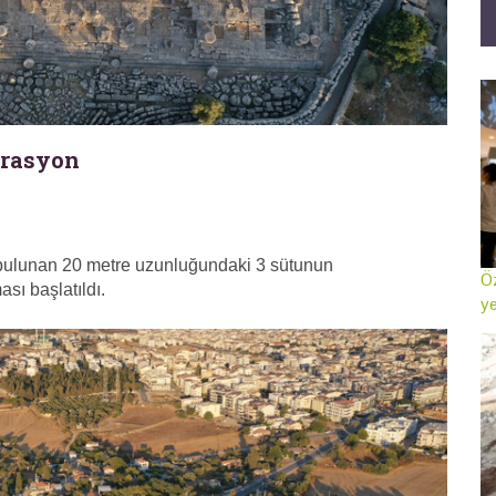
orasyon
 bulunan 20 metre uzunluğundaki 3 sütunun
Öz
sı başlatıldı.
ye