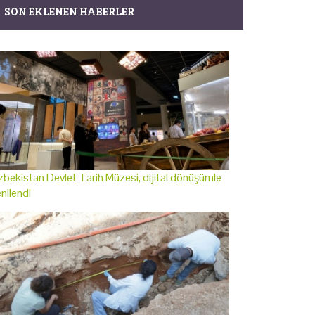
SON EKLENEN HABERLER
bekistan Devlet Tarih Müzesi, dijital dönüşümle
nilendi