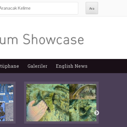
ra:
tüphane
Galeriler
English News