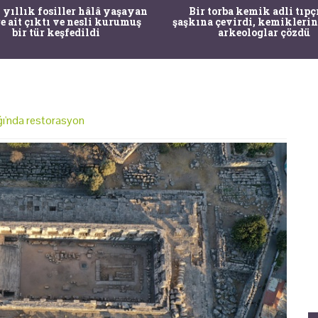
 yıllık fosiller hâlâ yaşayan
Bir torba kemik adli tıpç
re ait çıktı ve nesli kurumuş
şaşkına çevirdi, kemiklerin
bir tür keşfedildi
arkeologlar çözdü
ı'nda restorasyon