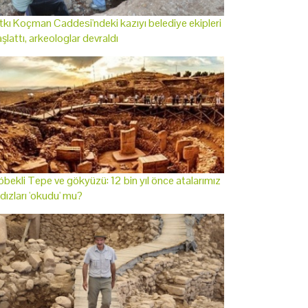
tkı Koçman Caddesi'ndeki kazıyı belediye ekipleri
şlattı, arkeologlar devraldı
bekli Tepe ve gökyüzü: 12 bin yıl önce atalarımız
ldızları 'okudu' mu?