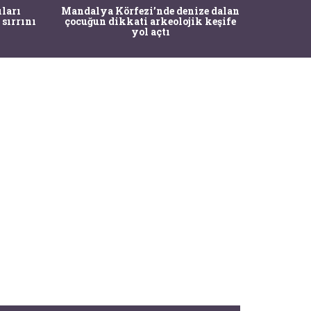
İstanbul
ıları
Mandalya Körfezi’nde denize dalan
Pasapo
 sırrını
çocuğun dikkati arkeolojik keşife
yol açtı