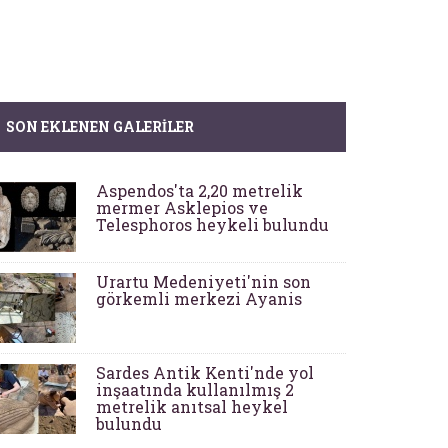
SON EKLENEN GALERILER
Aspendos'ta 2,20 metrelik
mermer Asklepios ve
Telesphoros heykeli bulundu
Urartu Medeniyeti'nin son
görkemli merkezi Ayanis
Sardes Antik Kenti'nde yol
inşaatında kullanılmış 2
metrelik anıtsal heykel
bulundu