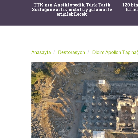
nrısı
TTK'nın Ansiklopedik Türk Tarih
120 bin
horos'un
Sözlüğüne artık mobil uygulama ile
türle
du
erişilebilecek
Anasayfa
Restorasyon
Didim Apollon Tapınağ