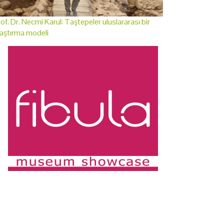
of. Dr. Necmi Karul: Taştepeler uluslararası bir
aştırma modeli