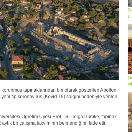
Sı
ba
Gö
yı
 korunmuş tapınaklarından biri olarak gösterilen Apollon
 yeni tip koronavirüs (Kovid-19) salgını nedeniyle verilen
Üniversitesi Öğretim Üyesi Prof. Dr. Helga Bumke, tapınak
aylık bir çalışma takviminin belirlendiğini ifade etti.