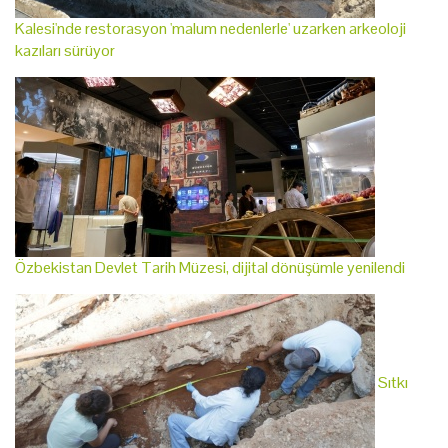
Kalesi'nde restorasyon 'malum nedenlerle' uzarken arkeoloji
kazıları sürüyor
Özbekistan Devlet Tarih Müzesi, dijital dönüşümle yenilendi
Sıtkı