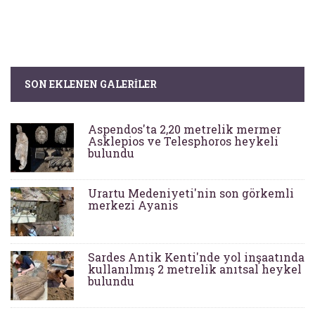
SON EKLENEN GALERILER
Aspendos'ta 2,20 metrelik mermer
Asklepios ve Telesphoros heykeli
bulundu
Urartu Medeniyeti'nin son görkemli
merkezi Ayanis
Sardes Antik Kenti'nde yol inşaatında
kullanılmış 2 metrelik anıtsal heykel
bulundu