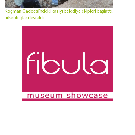
Koçman Caddesi'ndeki kazıyı belediye ekipleri başlattı,
arkeologlar devraldı