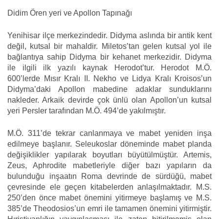
Didim Ören yeri ve Apollon Tapınağı
Yenihisar ilçe merkezindedir. Didyma aslında bir antik kent
değil, kutsal bir mahaldir. Miletos’tan gelen kutsal yol ile
bağlantıya sahip Didyma bir kehanet merkezidir. Didyma
ile ilgili ilk yazılı kaynak Herodot’tur. Herodot M.Ö.
600’lerde Mısır Kralı II. Nekho ve Lidya Kralı Kroisos’un
Didyma’daki Apollon mabedine adaklar sunduklarını
nakleder. Arkaik devirde çok ünlü olan Apollon’un kutsal
yeri Persler tarafından M.Ö. 494’de yakılmıştır.
M.Ö. 311’de tekrar canlanmaya ve mabet yeniden inşa
edilmeye başlanır. Seleukoslar döneminde mabet planda
değişiklikler yapılarak boyutları büyütülmüştür. Artemis,
Zeus, Aphrodite mabetleriyle diğer bazı yapıların da
bulunduğu inşaatın Roma devrinde de sürdüğü, mabet
çevresinde ele geçen kitabelerden anlaşılmaktadır. M.S.
250’den önce mabet önemini yitirmeye başlamış ve M.S.
385’de Theodosios’un emri ile tamamen önemini yitirmiştir.