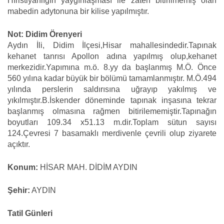
Hıristiyanlığın yaygınlaşması ile zaten bitirilmemiş olan
mabedin adytonuna bir kilise yapılmıştır.
Not: Didim Örenyeri
Aydın İli, Didim İlçesi,Hisar mahallesindedir.Tapınak
kehanet tanrısı Apollon adına yapılmış olup,kehanet
merkezidir.Yapımına m.ö. 8.yy da başlanmış M.Ö. Önce
560 yılına kadar büyük bir bölümü tamamlanmıştır. M.Ö.494
yılında perslerin saldırısına uğrayıp yakılmış ve
yıkılmıştır.B.İskender döneminde tapınak inşasına tekrar
başlanmış olmasına rağmen bitirilememiştir.Tapınağın
boyutları 109.34 x51.13 m.dir.Toplam sütun sayısı
124.Çevresi 7 basamaklı merdivenle çevrili olup ziyarete
açıktır.
Konum:
HİSAR MAH. DİDİM AYDIN
Şehir:
AYDIN
Tatil Günleri