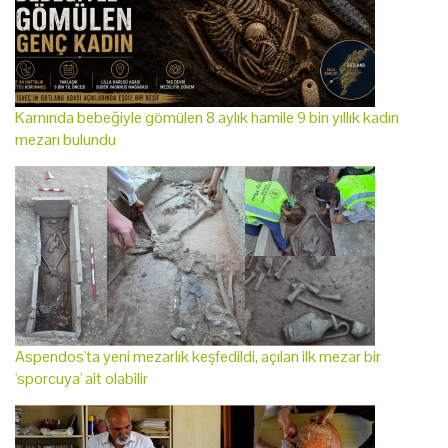
Karnında bebeğiyle gömülen 8 aylık hamile 9 bin yıllık kadın
mezarı bulundu
Aspendos'ta yeni mezarlık keşfedildi, açılan ilk mezar bir
'sporcuya' ait olabilir