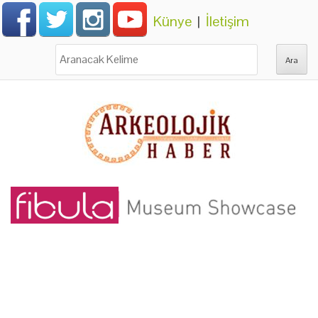
Künye
|
İletişim
Ara: