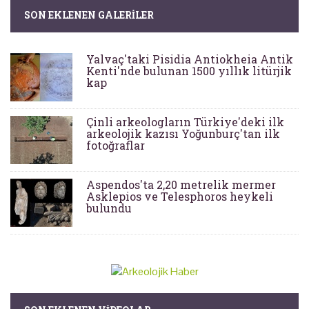
SON EKLENEN GALERILER
Yalvaç'taki Pisidia Antiokheia Antik
Kenti'nde bulunan 1500 yıllık litürjik
kap
Çinli arkeologların Türkiye'deki ilk
arkeolojik kazısı Yoğunburç'tan ilk
fotoğraflar
Aspendos'ta 2,20 metrelik mermer
Asklepios ve Telesphoros heykeli
bulundu