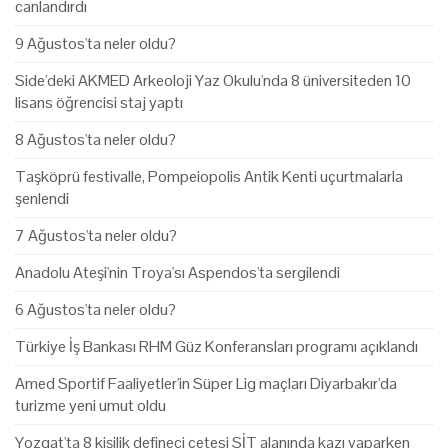
canlandırdı
9 Ağustos'ta neler oldu?
Side'deki AKMED Arkeoloji Yaz Okulu'nda 8 üniversiteden 10
lisans öğrencisi staj yaptı
8 Ağustos'ta neler oldu?
Taşköprü festivalle, Pompeiopolis Antik Kenti uçurtmalarla
şenlendi
7 Ağustos'ta neler oldu?
Anadolu Ateşi'nin Troya'sı Aspendos'ta sergilendi
6 Ağustos'ta neler oldu?
Türkiye İş Bankası RHM Güz Konferansları programı açıklandı
Amed Sportif Faaliyetler'in Süper Lig maçları Diyarbakır'da
turizme yeni umut oldu
Yozgat'ta 8 kişilik defineci çetesi SİT alanında kazı yaparken