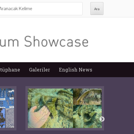
ra:
tüphane
Galeriler
English News