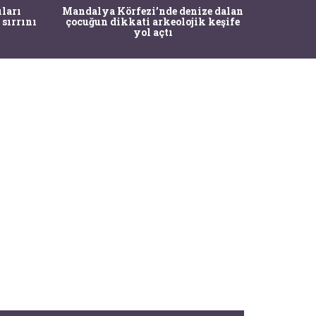
İstanbul
ıları
Mandalya Körfezi’nde denize dalan
Pasapo
 sırrını
çocuğun dikkati arkeolojik keşife
yol açtı