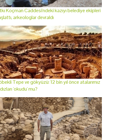
tkı Koçman Caddesi'ndeki kazıyı belediye ekipleri
şlattı, arkeologlar devraldı
bekli Tepe ve gökyüzü: 12 bin yıl önce atalarımız
ldızları 'okudu' mu?