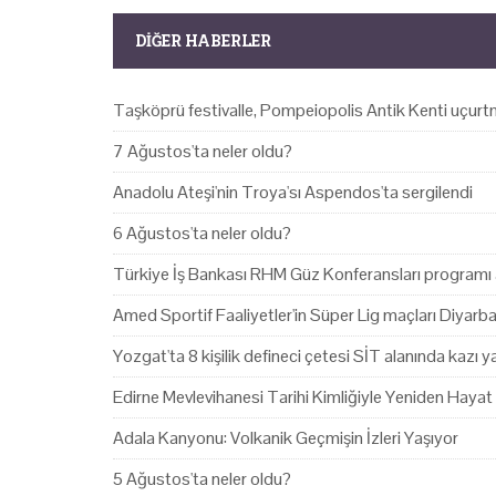
DIĞER HABERLER
Taşköprü festivalle, Pompeiopolis Antik Kenti uçurtm
7 Ağustos'ta neler oldu?
Anadolu Ateşi'nin Troya'sı Aspendos'ta sergilendi
6 Ağustos'ta neler oldu?
Türkiye İş Bankası RHM Güz Konferansları programı 
Amed Sportif Faaliyetler'in Süper Lig maçları Diyarb
Yozgat'ta 8 kişilik defineci çetesi SİT alanında kazı 
Edirne Mevlevihanesi Tarihi Kimliğiyle Yeniden Hayat
Adala Kanyonu: Volkanik Geçmişin İzleri Yaşıyor
5 Ağustos'ta neler oldu?