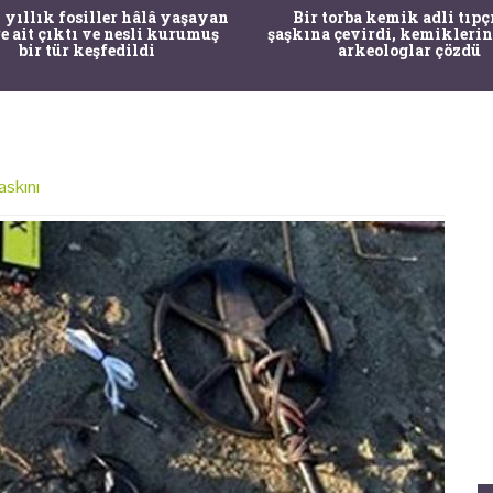
 yıllık fosiller hâlâ yaşayan
Bir torba kemik adli tıpç
re ait çıktı ve nesli kurumuş
şaşkına çevirdi, kemiklerin
bir tür keşfedildi
arkeologlar çözdü
askını