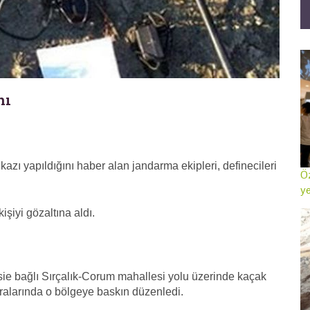
nı
azı yapıldığını haber alan jandarma ekipleri, definecileri
Öz
ye
şiyi gözaltına aldı.
esie bağlı Sırçalık-Corum mahallesi yolu üzerinde kaçak
ıralarında o bölgeye baskın düzenledi.