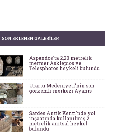
SON EKLENEN GALERILER
Aspendos'ta 2,20 metrelik
mermer Asklepios ve
Telesphoros heykeli bulundu
Urartu Medeniyeti'nin son
görkemli merkezi Ayanis
Sardes Antik Kenti'nde yol
inşaatında kullanılmış 2
metrelik anıtsal heykel
bulundu