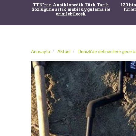
nrısı
TTK'nın Ansiklopedik Türk Tarih
120 bin
horos'un
Sözlüğüne artık mobil uygulama ile
türle
du
erişilebilecek
Anasayfa
Aktüel
Denizli'de definecilere gece b