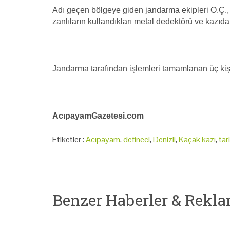
Adı geçen bölgeye giden jandarma ekipleri O.Ç., 
zanlıların kullandıkları metal dedektörü ve kazıd
Jandarma tarafından işlemleri tamamlanan üç kişi 
AcıpayamGazetesi.com
Etiketler :
Acıpayam
,
defineci
,
Denizli
,
Kaçak kazı
,
tar
Benzer Haberler & Rekla