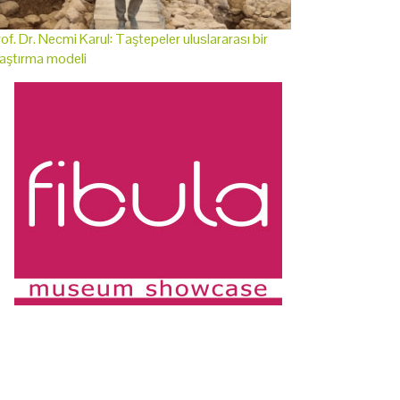
of. Dr. Necmi Karul: Taştepeler uluslararası bir
aştırma modeli