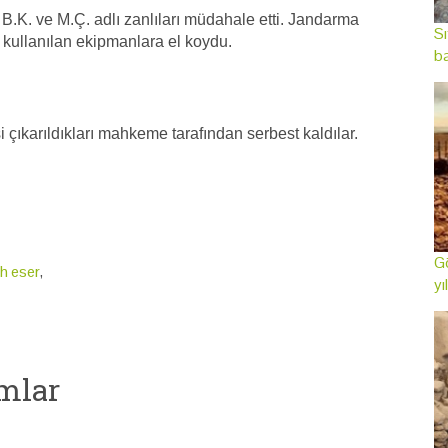
B.K. ve M.Ç. adlı zanlıları müdahale etti. Jandarma
Sı
a kullanılan ekipmanlara el koydu.
ba
çıkarıldıkları mahkeme tarafından serbest kaldılar.
Gö
ih eser
,
yı
mlar