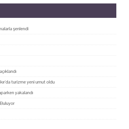
alarla şenlendi
açıklandı
akır'da turizme yeni umut oldu
yaparken yakalandı
 Buluyor