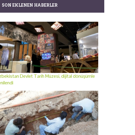
SON EKLENEN HABERLER
bekistan Devlet Tarih Müzesi, dijital dönüşümle
nilendi