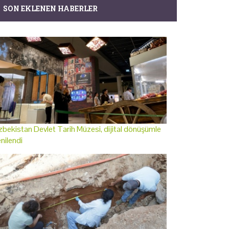
SON EKLENEN HABERLER
bekistan Devlet Tarih Müzesi, dijital dönüşümle
nilendi