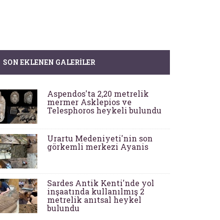
SON EKLENEN GALERILER
Aspendos'ta 2,20 metrelik
mermer Asklepios ve
Telesphoros heykeli bulundu
Urartu Medeniyeti'nin son
görkemli merkezi Ayanis
Sardes Antik Kenti'nde yol
inşaatında kullanılmış 2
metrelik anıtsal heykel
bulundu