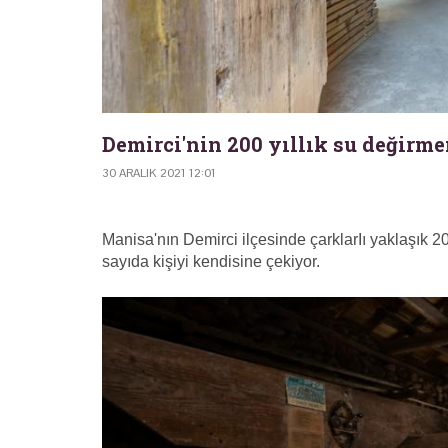
Demirci'nin 200 yıllık su değirm
30 ARALIK 2021 12:01
Manisa'nın Demirci ilçesinde çarklarIı yaklaşık 2
sayıda kişiyi kendisine çekiyor.