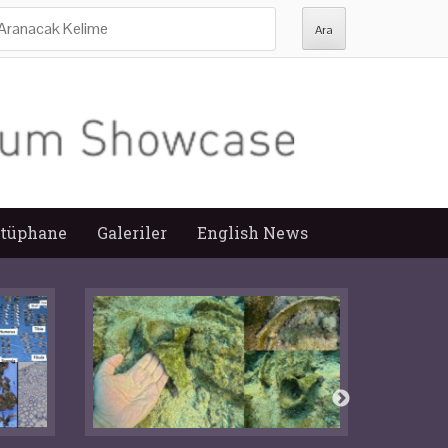
ra:
tüphane
Galeriler
English News