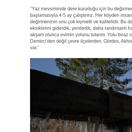
"Yaz mevsiminde dere kuruduğu için bu değirmen
başlamasıyla 4-5 ay çalıştırırız. Her köyden insanl
değirmeninin unu çok kıymetli ve kalitelidir. Bu d
eksiklerini giderdik, yeniledik, daha randımanlı 
akşam olunca evimin yolunu tutarım. Yolu biraz s
Demirci'den değil çevre ilçelerden, Gördes, Akhisa
var."