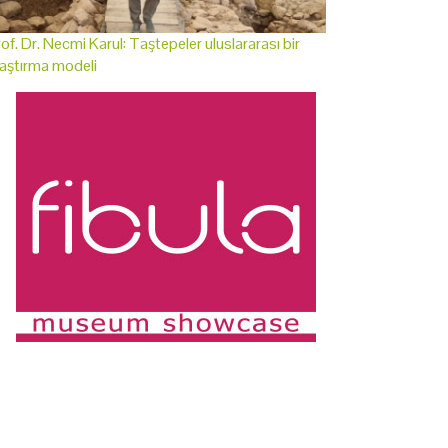
of. Dr. Necmi Karul: Taştepeler uluslararası bir
aştırma modeli