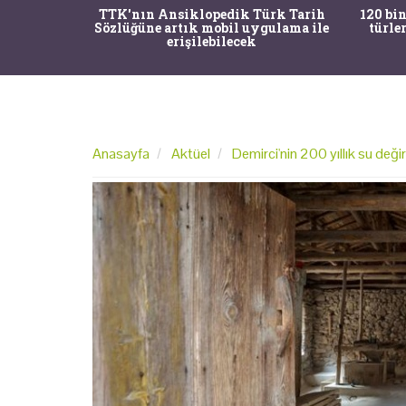
nrısı
TTK'nın Ansiklopedik Türk Tarih
120 bin
horos'un
Sözlüğüne artık mobil uygulama ile
türle
du
erişilebilecek
Anasayfa
Aktüel
Demirci'nin 200 yıllık su de