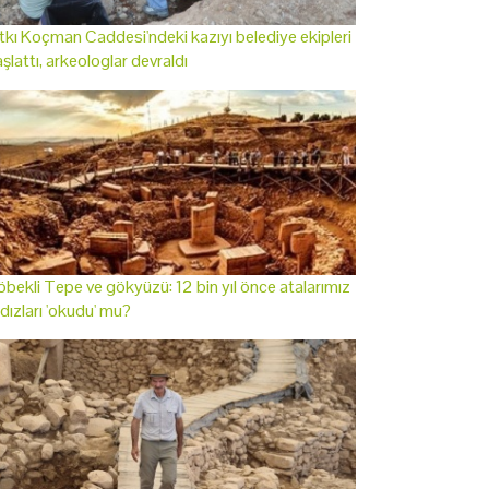
tkı Koçman Caddesi'ndeki kazıyı belediye ekipleri
şlattı, arkeologlar devraldı
bekli Tepe ve gökyüzü: 12 bin yıl önce atalarımız
ldızları 'okudu' mu?