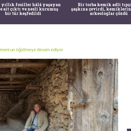
 yıllık fosiller hâlâ yaşayan
Bir torba kemik adli tıpç
re ait çıktı ve nesli kurumuş
şaşkına çevirdi, kemiklerin
bir tür keşfedildi
arkeologlar çözdü
ğirmeni un öğütmeye devam ediyor