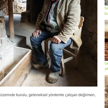
Sı
ba
Gö
yı
zerinde kurulu, geleneksel yöntemle çalışan değirmen,