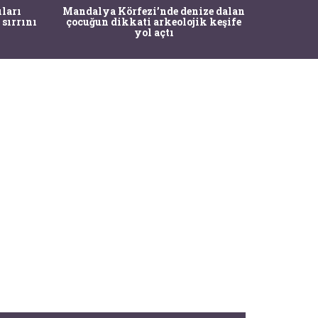
İstanbul
ıları
Mandalya Körfezi’nde denize dalan
Pasapo
 sırrını
çocuğun dikkati arkeolojik keşife
yol açtı