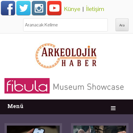
Künye
|
İletişim
Ara:
Menü