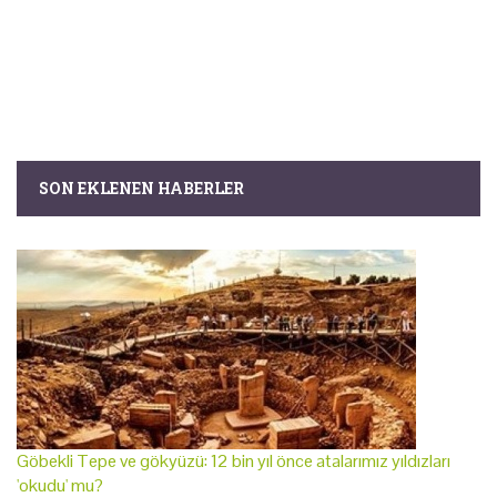
SON EKLENEN HABERLER
Göbekli Tepe ve gökyüzü: 12 bin yıl önce atalarımız yıldızları
'okudu' mu?