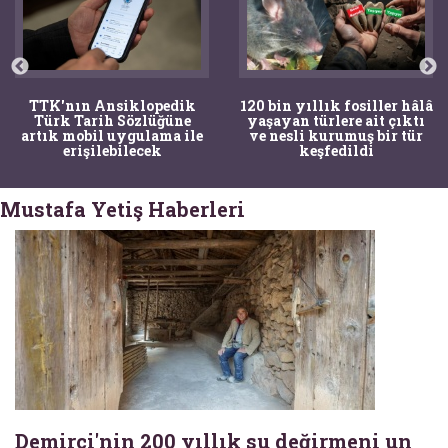
TTK'nın Ansiklopedik
120 bin yıllık fosiller hâlâ
Türk Tarih Sözlüğüne
yaşayan türlere ait çıktı
artık mobil uygulama ile
ve nesli kurumuş bir tür
erişilebilecek
keşfedildi
Mustafa Yetiş Haberleri
Demirci'nin 200 yıllık su değirmeni un