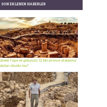
SON EKLENEN HABERLER
bekli Tepe ve gökyüzü: 12 bin yıl önce atalarımız
ldızları 'okudu' mu?