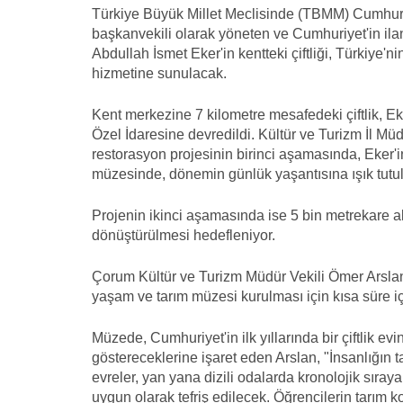
Türkiye Büyük Millet Meclisinde (TBMM) Cumhuriyet
başkanvekili olarak yöneten ve Cumhuriyet'in ila
Abdullah İsmet Eker'in kentteki çiftliği, Türkiye'
hizmetine sunulacak.
Kent merkezine 7 kilometre mesafedeki çiftlik, Eker
Özel İdaresine devredildi. Kültür ve Turizm İl Mü
restorasyon projesinin birinci aşamasında, Eker'
müzesinde, dönemin günlük yaşantısına ışık tutul
Projenin ikinci aşamasında ise 5 bin metrekare al
dönüştürülmesi hedefleniyor.
Çorum Kültür ve Turizm Müdür Vekili Ömer Arslan, 
yaşam ve tarım müzesi kurulması için kısa süre i
Müzede, Cumhuriyet'in ilk yıllarında bir çiftlik ev
göstereceklerine işaret eden Arslan, "İnsanlığın t
evreler, yan yana dizili odalarda kronolojik sıray
uygun olarak tefriş edilecek. Öğrencilerin tarım k