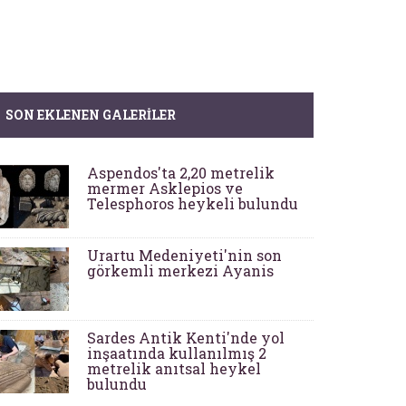
SON EKLENEN GALERILER
Aspendos'ta 2,20 metrelik
mermer Asklepios ve
Telesphoros heykeli bulundu
Urartu Medeniyeti'nin son
görkemli merkezi Ayanis
Sardes Antik Kenti'nde yol
inşaatında kullanılmış 2
metrelik anıtsal heykel
bulundu