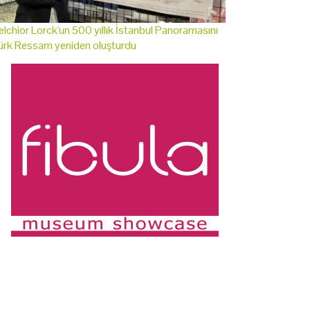
lchior Lorck'un 500 yıllık İstanbul Panoramasını
ürk Ressam yeniden oluşturdu