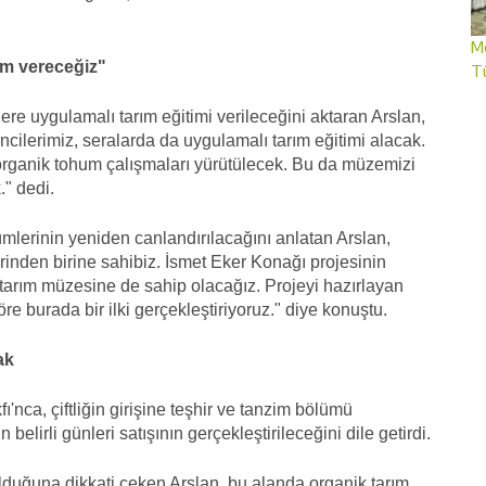
Me
im vereceğiz"
T
re uygulamalı tarım eğitimi verileceğini aktaran Arslan,
ilerimiz, seralarda da uygulamalı tarım eğitimi alacak.
 organik tohum çalışmaları yürütülecek. Bu da müzemizi
." dedi.
lümlerinin yeniden canlandırılacağını anlatan Arslan,
rinden birine sahibiz. İsmet Eker Konağı projesinin
tarım müzesine de sahip olacağız. Projeyi hazırlayan
e burada bir ilki gerçekleştiriyoruz." diye konuştu.
ak
ca, çiftliğin girişine teşhir ve tanzim bölümü
belirli günleri satışının gerçekleştirileceğini dile getirdi.
n olduğuna dikkati çeken Arslan, bu alanda organik tarım