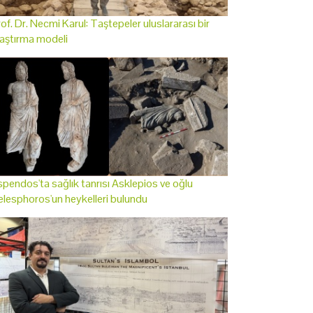
of. Dr. Necmi Karul: Taştepeler uluslararası bir
aştırma modeli
pendos'ta sağlık tanrısı Asklepios ve oğlu
lesphoros'un heykelleri bulundu