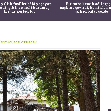
 yıllık fosiller hâlâ yaşayan
Bir torba kemik adli tıpç
re ait çıktı ve nesli kurumuş
şaşkına çevirdi, kemiklerin
bir tür keşfedildi
arkeologlar çözdü
Tarım Müzesi kurulacak