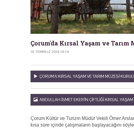
Çorum'da Kırsal Yaşam ve Tarım 
18 TEMMUZ 2018 18:14
ÇORUM'A KIRSAL YAŞAM VE TARIM MÜZESI KURUL
ABDULLAH İSMET EKER'IN ÇIFTLIĞI KIRSAL YAŞAM
Çorum Kültür ve Turizm Müdür Vekili Ömer Arslan, 
kısa süre içinde çalışmaların başlayacağını söyle