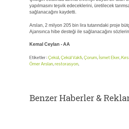
yapılmasını teşvik edeceklerini, üretilecek tarıms
sağlanacağını kaydetti.
Arslan, 2 milyon 205 bin lira tutarındaki proje bü
Ajansınca hibe desteği ile sağlanacağını sözlerin
Kemal Ceylan - AA
Etiketler :
Çekül
,
Çekül Vakfı
,
Çorum
,
İsmet Eker
,
Kır
Ömer Arslan
,
restorasyon
,
Benzer Haberler & Rekla