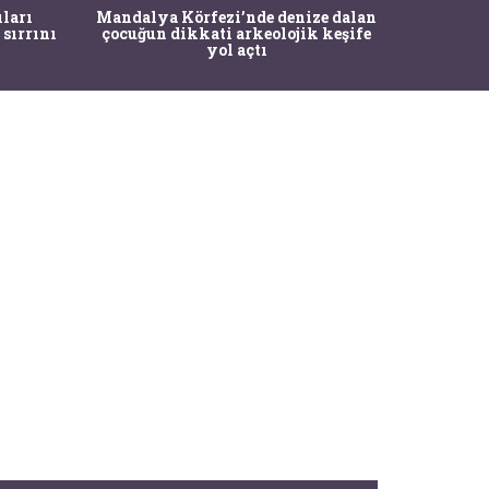
İstanbul
ıları
Mandalya Körfezi’nde denize dalan
Pasapo
 sırrını
çocuğun dikkati arkeolojik keşife
yol açtı