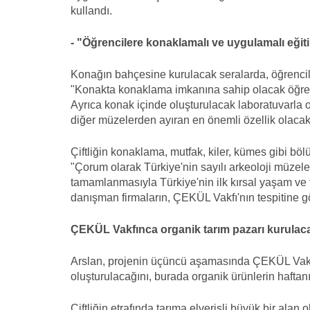
kullandı.
- "Öğrencilere konaklamalı ve uygulamalı eğit
Konağın bahçesine kurulacak seralarda, öğrencile
"Konakta konaklama imkanına sahip olacak öğrenc
Ayrıca konak içinde oluşturulacak laboratuvarla
diğer müzelerden ayıran en önemli özellik olacak
Çiftliğin konaklama, mutfak, kiler, kümes gibi bö
"Çorum olarak Türkiye'nin sayılı arkeoloji müzele
tamamlanmasıyla Türkiye'nin ilk kırsal yaşam ve 
danışman firmaların, ÇEKÜL Vakfı'nın tespitine gör
ÇEKÜL Vakfınca organik tarım pazarı kurulac
Arslan, projenin üçüncü aşamasında ÇEKÜL Vakfı'n
oluşturulacağını, burada organik ürünlerin haftanın 
Çiftliğin etrafında tarıma elverişli büyük bir ala