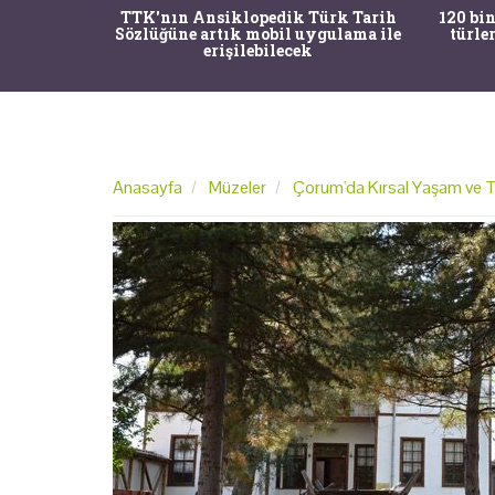
nrısı
TTK'nın Ansiklopedik Türk Tarih
120 bin
horos'un
Sözlüğüne artık mobil uygulama ile
türle
du
erişilebilecek
Anasayfa
Müzeler
Çorum'da Kırsal Yaşam ve 