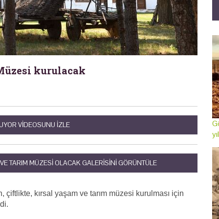
Müzesi kurulacak
Gö
UYOR VIDEOSUNU IZLE
yı
 VE TARIM MÜZESI OLACAK GALERISINI GÖRÜNTÜLE
çiftlikte, kırsal yaşam ve tarım müzesi kurulması için
di.