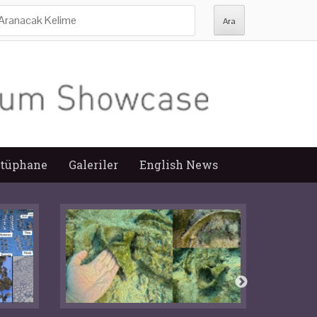
ra:
tüphane
Galeriler
English News