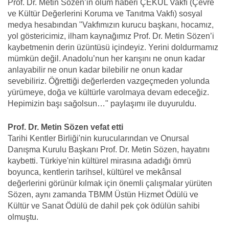
Prof. Dr. Metin Sözen’in ölüm haberi ÇEKÜL Vakfı (Çevre
ve Kültür Değerlerini Koruma ve Tanıtma Vakfı) sosyal
medya hesabından "Vakfımızın kurucu başkanı, hocamız,
yol göstericimiz, ilham kaynağımız Prof. Dr. Metin Sözen’i
kaybetmenin derin üzüntüsü içindeyiz. Yerini doldurmamız
mümkün değil. Anadolu’nun her karışını ne onun kadar
anlayabilir ne onun kadar bilebilir ne onun kadar
sevebiliriz. Öğrettiği değerlerden vazgeçmeden yolunda
yürümeye, doğa ve kültürle varolmaya devam edeceğiz.
Hepimizin başı sağolsun…" paylaşımı ile duyuruldu.
Prof. Dr. Metin Sözen vefat etti
Tarihi Kentler Birliği'nin kurucularından ve Onursal
Danışma Kurulu Başkanı Prof. Dr. Metin Sözen, hayatını
kaybetti. Türkiye'nin kültürel mirasına adadığı ömrü
boyunca, kentlerin tarihsel, kültürel ve mekânsal
değerlerini görünür kılmak için önemli çalışmalar yürüten
Sözen, aynı zamanda TBMM Üstün Hizmet Ödülü ve
Kültür ve Sanat Ödülü de dahil pek çok ödülün sahibi
olmuştu.