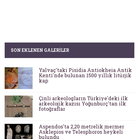
SON EKLENEN GALERILER
Yalvaç'taki Pisidia Antiokheia Antik
Kenti'nde bulunan 1500 yıllık litürjik
kap
Çinli arkeologların Türkiye'deki ilk
arkeolojik kazısı Yoğunburç'tan ilk
fotoğraflar
Aspendos'ta 2,20 metrelik mermer
Asklepios ve Telesphoros heykeli
bulundu