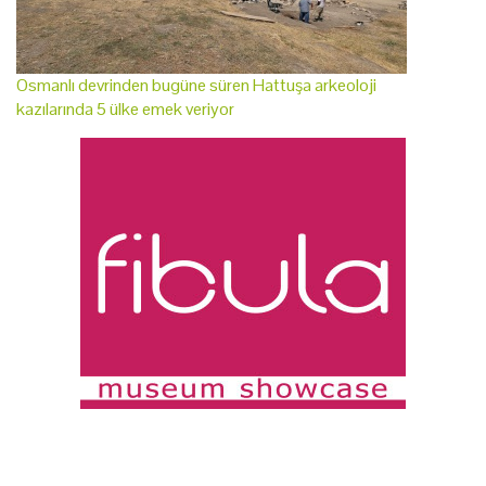
Osmanlı devrinden bugüne süren Hattuşa arkeoloji
kazılarında 5 ülke emek veriyor