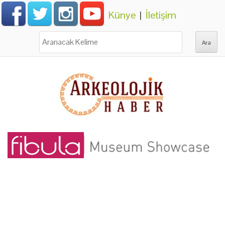
Künye
|
İletişim
Ara: