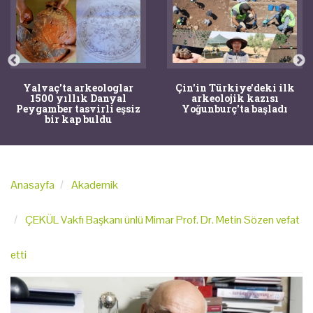
Yalvaç'ta arkeologlar
Çin'in Türkiye'deki ilk
1500 yıllık Danyal
arkeolojik kazısı
Peygamber tasvirli eşsiz
Yoğunburç'ta başladı
bir kap buldu
Anasayfa
Akademik
ÇEKÜL Vakfı Başkanı ünlü Mimar Prof. Dr. Metin Sözen vefat
etti