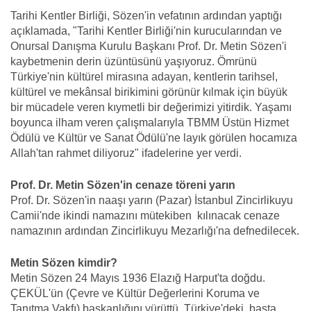
Tarihi Kentler Birliği, Sözen'in vefatının ardından yaptığı
açıklamada, "Tarihi Kentler Birliği'nin kurucularından ve
Onursal Danışma Kurulu Başkanı Prof. Dr. Metin Sözen'i
kaybetmenin derin üzüntüsünü yaşıyoruz. Ömrünü
Türkiye'nin kültürel mirasına adayan, kentlerin tarihsel,
kültürel ve mekânsal birikimini görünür kılmak için büyük
bir mücadele veren kıymetli bir değerimizi yitirdik. Yaşamı
boyunca ilham veren çalışmalarıyla TBMM Üstün Hizmet
Ödülü ve Kültür ve Sanat Ödülü'ne layık görülen hocamıza
Allah'tan rahmet diliyoruz" ifadelerine yer verdi.
Prof. Dr. Metin Sözen'in cenaze töreni yarın
Prof. Dr. Sözen'in naaşı yarın (Pazar) İstanbul Zincirlikuyu
Camii'nde ikindi namazını mütekiben kılınacak cenaze
namazının ardından Zincirlikuyu Mezarlığı'na defnedilecek.
Metin Sözen kimdir?
Metin Sözen 24 Mayıs 1936 Elazığ Harput'ta doğdu.
ÇEKÜL'ün (Çevre ve Kültür Değerlerini Koruma ve
Tanıtma Vakfı) başkanlığını yürüttü. Türkiye'deki, başta