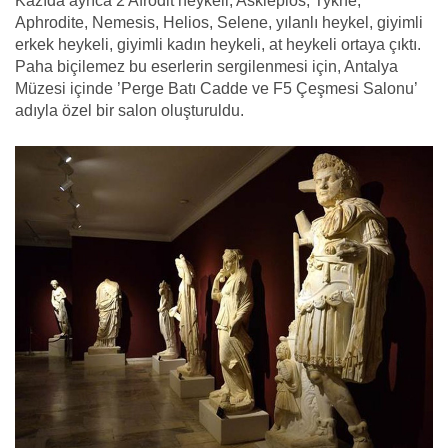
Kazıda ayrıca 2 Afrodit heykeli, Asklepios, Tykhe,
Aphrodite, Nemesis, Helios, Selene, yılanlı heykel, giyimli
erkek heykeli, giyimli kadın heykeli, at heykeli ortaya çıktı.
Paha biçilemez bu eserlerin sergilenmesi için, Antalya
Müzesi içinde ’Perge Batı Cadde ve F5 Çeşmesi Salonu’
adıyla özel bir salon oluşturuldu.