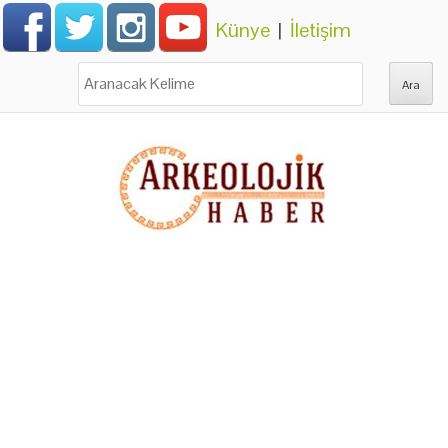
Künye
|
İletişim
Ara: