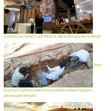
Özbekistan Devlet Tarih Müzesi, dijital dönüşümle yenilendi
Sıtkı
Koçman Caddesi'ndeki kazıyı belediye ekipleri başlattı,
arkeologlar devraldı