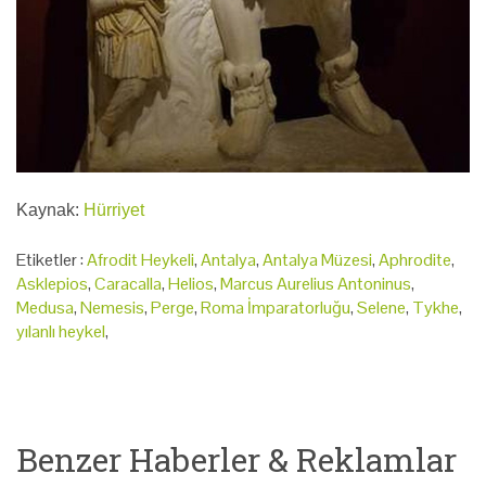
Kaynak:
Hürriyet
Etiketler :
Afrodit Heykeli
,
Antalya
,
Antalya Müzesi
,
Aphrodite
,
Asklepios
,
Caracalla
,
Helios
,
Marcus Aurelius Antoninus
,
Medusa
,
Nemesis
,
Perge
,
Roma İmparatorluğu
,
Selene
,
Tykhe
,
yılanlı heykel
,
Benzer Haberler & Reklamlar