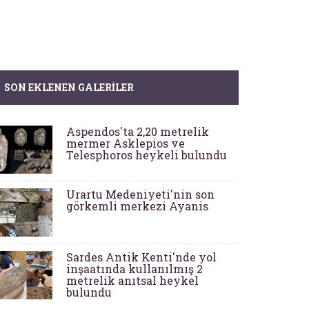
SON EKLENEN GALERILER
Aspendos'ta 2,20 metrelik
mermer Asklepios ve
Telesphoros heykeli bulundu
Urartu Medeniyeti'nin son
görkemli merkezi Ayanis
Sardes Antik Kenti'nde yol
inşaatında kullanılmış 2
metrelik anıtsal heykel
bulundu