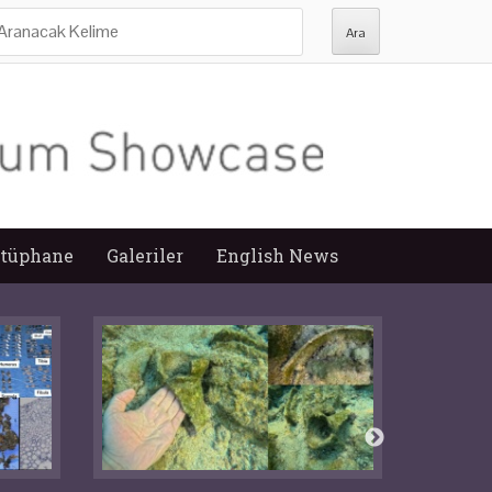
ra:
tüphane
Galeriler
English News