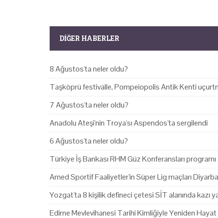
DIĞER HABERLER
8 Ağustos'ta neler oldu?
Taşköprü festivalle, Pompeiopolis Antik Kenti uçurtm
7 Ağustos'ta neler oldu?
Anadolu Ateşi'nin Troya'sı Aspendos'ta sergilendi
6 Ağustos'ta neler oldu?
Türkiye İş Bankası RHM Güz Konferansları programı 
Amed Sportif Faaliyetler'in Süper Lig maçları Diyarb
Yozgat'ta 8 kişilik defineci çetesi SİT alanında kazı 
Edirne Mevlevihanesi Tarihi Kimliğiyle Yeniden Hayat