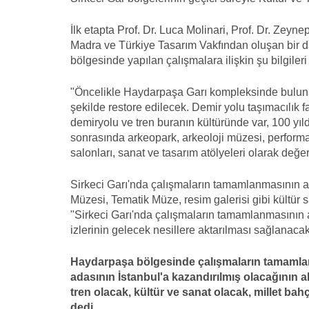
İlk etapta Prof. Dr. Luca Molinari, Prof. Dr. Zeyn
Madra ve Türkiye Tasarım Vakfından oluşan bir da
bölgesinde yapılan çalışmalara ilişkin şu bilgileri
"Öncelikle Haydarpaşa Garı kompleksinde bulunan 
şekilde restore edilecek. Demir yolu taşımacılık
demiryolu ve tren buranın kültüründe var, 100 yıldı
sonrasında arkeopark, arkeoloji müzesi, performa
salonları, sanat ve tasarım atölyeleri olarak değer
Sirkeci Garı'nda çalışmaların tamamlanmasının ar
Müzesi, Tematik Müze, resim galerisi gibi kültür s
"Sirkeci Garı'nda çalışmaların tamamlanmasının 
izlerinin gelecek nesillere aktarılması sağlanacak
Haydarpaşa bölgesinde çalışmaların tamamlan
adasının İstanbul'a kazandırılmış olacağının 
tren olacak, kültür ve sanat olacak, millet b
dedi.