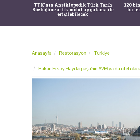
nrısı
TTK'nın Ansiklopedik Türk Tarih
120 bin
horos'un
Sözlüğüne artık mobil uygulama ile
türle
du
erişilebilecek
Anasayfa
Restorasyon
Türkiye
Bakan Ersoy Haydarpaşa'nın AVM ya da otel olacağı 