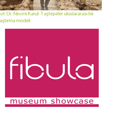
of. Dr. Necmi Karul: Taştepeler uluslararası bir
aştırma modeli