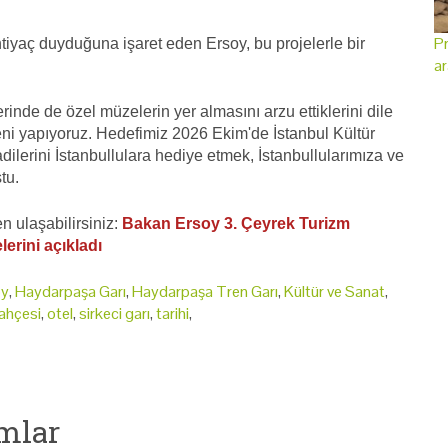
Pr
tiyaç duyduğuna işaret eden Ersoy, bu projelerle bir
ar
nde de özel müzelerin yer almasını arzu ettiklerini dile
leni yapıyoruz. Hedefimiz 2026 Ekim'de İstanbul Kültür
dilerini İstanbullulara hediye etmek, İstanbullularımıza ve
ştu.
 ulaşabilirsiniz:
Bakan Ersoy 3. Çeyrek Turizm
erini açıkladı
oy
,
Haydarpaşa Garı
,
Haydarpaşa Tren Garı
,
Kültür ve Sanat
,
bahçesi
,
otel
,
sirkeci garı
,
tarihi
,
mlar