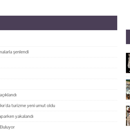
alarla şenlendi
açıklandı
akır'da turizme yeni umut oldu
yaparken yakalandı
 Buluyor