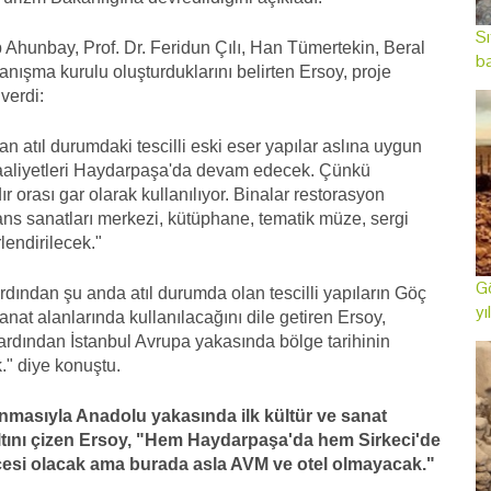
Sı
ep Ahunbay, Prof. Dr. Feridun Çılı, Han Tümertekin, Beral
ba
nışma kurulu oluşturduklarını belirten Ersoy, proje
 verdi:
atıl durumdaki tescilli eski eser yapılar aslına uygun
 faaliyetleri Haydarpaşa'da devam edecek. Çünkü
r orası gar olarak kullanılıyor. Binalar restorasyon
ns sanatları merkezi, kütüphane, tematik müze, sergi
lendirilecek."
Gö
dından şu anda atıl durumda olan tescilli yapıların Göç
yı
anat alanlarında kullanılacağını dile getiren Ersoy,
ardından İstanbul Avrupa yakasında bölge tarihinin
." diye konuştu.
masıyla Anadolu yakasında ilk kültür ve sanat
altını çizen Ersoy, "Hem Haydarpaşa'da hem Sirkeci'de
ahçesi olacak ama burada asla AVM ve otel olmayacak."