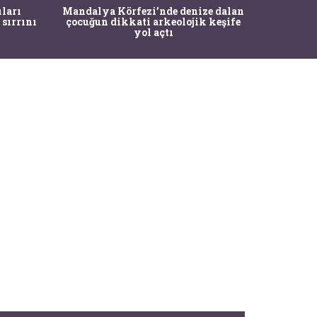
İstanbul
ıları
Mandalya Körfezi’nde denize dalan
Pasapo
 sırrını
çocuğun dikkati arkeolojik keşife
yol açtı