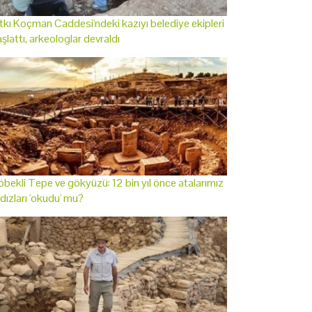
tkı Koçman Caddesi'ndeki kazıyı belediye ekipleri
şlattı, arkeologlar devraldı
bekli Tepe ve gökyüzü: 12 bin yıl önce atalarımız
ldızları 'okudu' mu?