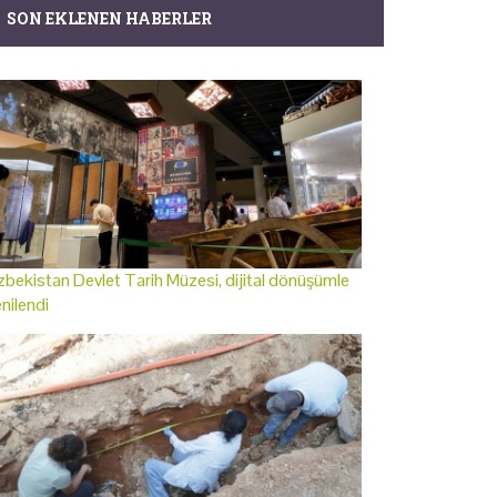
SON EKLENEN HABERLER
bekistan Devlet Tarih Müzesi, dijital dönüşümle
nilendi