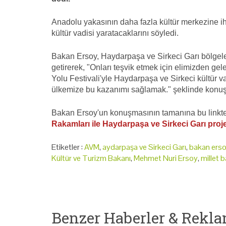
Anadolu yakasının daha fazla kültür merkezine ih
kültür vadisi yaratacaklarını söyledi.
Bakan Ersoy, Haydarpaşa ve Sirkeci Garı bölgeleri
getirerek, "Onları teşvik etmek için elimizden ge
Yolu Festivali'yle Haydarpaşa ve Sirkeci kültür va
ülkemize bu kazanımı sağlamak." şeklinde konu
Bakan Ersoy'un konuşmasının tamanına bu linkten
Rakamları ile Haydarpaşa ve Sirkeci Garı projel
Etiketler :
AVM
,
aydarpaşa ve Sirkeci Garı
,
bakan ers
Kültür ve Turizm Bakanı
,
Mehmet Nuri Ersoy
,
millet 
Benzer Haberler & Rekla