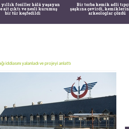
 yıllık fosiller hâlâ yaşayan
Bir torba kemik adli tıpç
re ait çıktı ve nesli kurumuş
şaşkına çevirdi, kemiklerin
bir tür keşfedildi
arkeologlar çözdü
iddiasını yalanladı ve projeyi anlattı