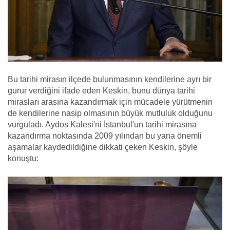
Bu tarihi mirasın ilçede bulunmasının kendilerine ayrı bir
gurur verdiğini ifade eden Keskin, bunu dünya tarihi
mirasları arasına kazandırmak için mücadele yürütmenin
de kendilerine nasip olmasının büyük mutluluk olduğunu
vurguladı. Aydos Kalesi'ni İstanbul'un tarihi mirasına
kazandırma noktasında 2009 yılından bu yana önemli
aşamalar kaydedildiğine dikkati çeken Keskin, şöyle
konuştu: