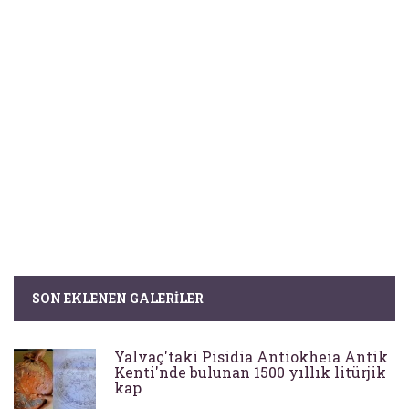
SON EKLENEN GALERILER
Yalvaç'taki Pisidia Antiokheia Antik
Kenti'nde bulunan 1500 yıllık litürjik
kap