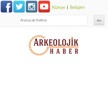
Künye
|
İletişim
Ara: