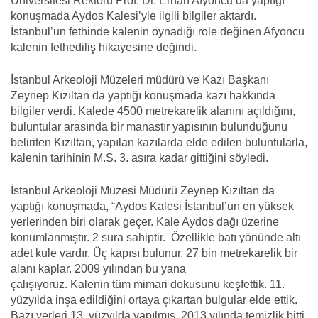
Üniversitesi Rektörü Prof. Dr. Erhan Afyoncu da yaptığı
konuşmada Aydos Kalesi’yle ilgili bilgiler aktardı.
İstanbul’un fethinde kalenin oynadığı role değinen Afyoncu
kalenin fethediliş hikayesine değindi.
İstanbul Arkeoloji Müzeleri müdürü ve Kazı Başkanı
Zeynep Kızıltan da yaptığı konuşmada kazı hakkında
bilgiler verdi. Kalede 4500 metrekarelik alanını açıldığını,
buluntular arasında bir manastır yapısının bulunduğunu
beliriten Kızıltan, yapılan kazılarda elde edilen buluntularla,
kalenin tarihinin M.S. 3. asıra kadar gittiğini söyledi.
İstanbul Arkeoloji Müzesi Müdürü Zeynep Kızıltan da
yaptığı konuşmada, “Aydos Kalesi İstanbul’un en yüksek
yerlerinden biri olarak geçer. Kale Aydos dağı üzerine
konumlanmıştır. 2 sura sahiptir. Özellikle batı yönünde altı
adet kule vardır. Üç kapısı bulunur. 27 bin metrekarelik bir
alanı kaplar. 2009 yılından bu yana
çalışıyoruz. Kalenin tüm mimari dokusunu keşfettik. 11.
yüzyılda inşa edildiğini ortaya çıkartan bulgular elde ettik.
Bazı yerleri 13. yüzyılda yapılmış. 2013 yılında temizlik bitti