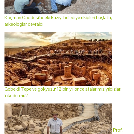
Koçman Caddesi'ndeki kazıyı belediye ekipleri başlattı,
arkeologlar devraldı
Göbekli Tepe ve gökyüzü: 12 bin yıl önce atalarımız yıldızları
'okudu' mu?
Prof.