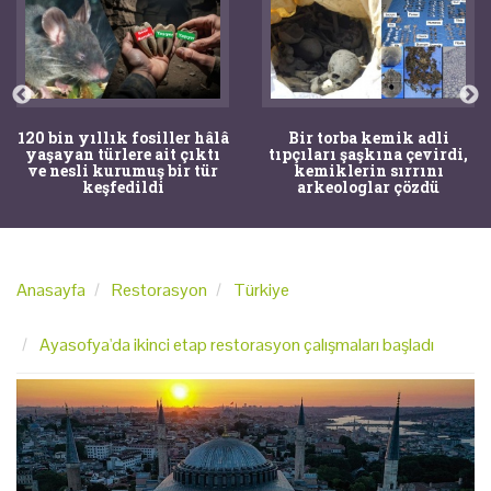
120 bin yıllık fosiller hâlâ
Bir torba kemik adli
yaşayan türlere ait çıktı
tıpçıları şaşkına çevirdi,
ve nesli kurumuş bir tür
kemiklerin sırrını
keşfedildi
arkeologlar çözdü
Anasayfa
Restorasyon
Türkiye
Ayasofya'da ikinci etap restorasyon çalışmaları başladı