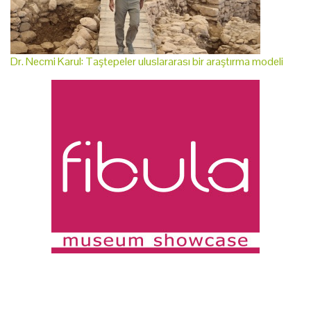
Dr. Necmi Karul: Taştepeler uluslararası bir araştırma modeli