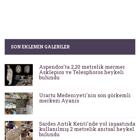
SON EKLENEN GALERILER
Aspendos'ta 2,20 metrelik mermer
Asklepios ve Telesphoros heykeli
bulundu
Urartu Medeniyeti'nin son görkemli
merkezi Ayanis
Sardes Antik Kenti'nde yol inşaatında
kullanılmış 2 metrelik anıtsal heykel
bulundu