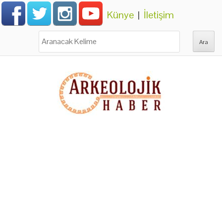
Künye
|
İletişim
Ara: