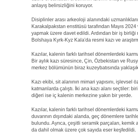
anlayış belirsizliğini koruyor.
Disiplinler arası arkeoloji alanındaki uzmanlıkla
Karakalpakstan enstitüsü tarafından Mayıs 2024 v
yapmak üzere davet edildi. Ardından bir iş birli
Bolshaya Kyrk-Kyz Kala'da resmi kazı ve araştırm
Kazılar, kalenin farklı tarihsel dönemlerdeki karma
Bir aylık kazı süresince, Çin, Özbekistan ve Rusy
merkez bölümünün biraz kuzeybatısında yaklaşık 1
Kazı ekibi, sit alanının mimari yapısını, işlevsel ö
katmanlarda çalıştı. İki ana kazı alanı seçtiler: bi
diğeri ise iç kalenin merkezine yakın bir yerde.
Kazılar, kalenin farklı tarihsel dönemlerdeki karm
duvarının dışındaki alanda, geç dönemlere tarihl
bulundu. Ayrıca, çeşitli seramik parçaları, kemik a
da dahil olmak üzere çok sayıda eser keşfedildi.