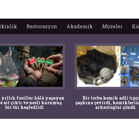
tkinlik
Restorasyon
Akademik
Müzeler
Kü
 yıllık fosiller hâlâ yaşayan
Bir torba kemik adli tıpç
re ait çıktı ve nesli kurumuş
şaşkına çevirdi, kemiklerin
bir tür keşfedildi
arkeologlar çözdü