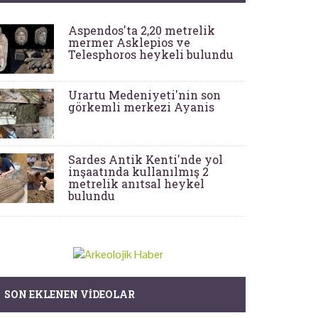
Aspendos'ta 2,20 metrelik
mermer Asklepios ve
Telesphoros heykeli bulundu
Urartu Medeniyeti'nin son
görkemli merkezi Ayanis
Sardes Antik Kenti'nde yol
inşaatında kullanılmış 2
metrelik anıtsal heykel
bulundu
SON EKLENEN VIDEOLAR