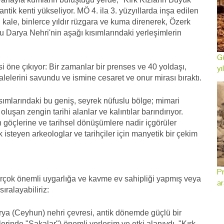
ik kenti yükseliyor. MÖ 4. ila 3. yüzyıllarda inşa edilen
u kale, binlerce yıldır rüzgara ve kuma direnerek, Özerk
Darya Nehri'nin aşağı kısımlarındaki yerleşimlerin
Gö
i öne çıkıyor: Bir zamanlar bir prenses ve 40 yoldaşı,
yı
lelerini savundu ve ismine cesaret ve onur mirası bıraktı.
sımlarındaki bu geniş, seyrek nüfuslu bölge; mimari
 oluşan zengin tarihi alanlar ve kalıntılar barındırıyor.
an göçlerine ve tarihsel dönüşümlere nadir içgörüler
 isteyen arkeologlar ve tarihçiler için manyetik bir çekim
Pr
irçok önemli uygarlığa ve kavme ev sahipliği yapmış veya
ar
sıralayabiliriz:
ya (Ceyhun) nehri çevresi, antik dönemde güçlü bir
lerinde "Sakalar") önemli yerleşim ve etki alanıydı. "Kırk