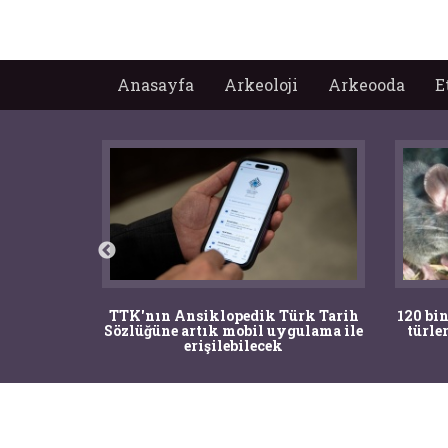
Anasayfa
Arkeoloji
Arkeooda
E
nrısı
TTK'nın Ansiklopedik Türk Tarih
120 bin
horos'un
Sözlüğüne artık mobil uygulama ile
türle
du
erişilebilecek