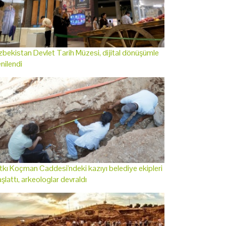
bekistan Devlet Tarih Müzesi, dijital dönüşümle
nilendi
tkı Koçman Caddesi'ndeki kazıyı belediye ekipleri
şlattı, arkeologlar devraldı