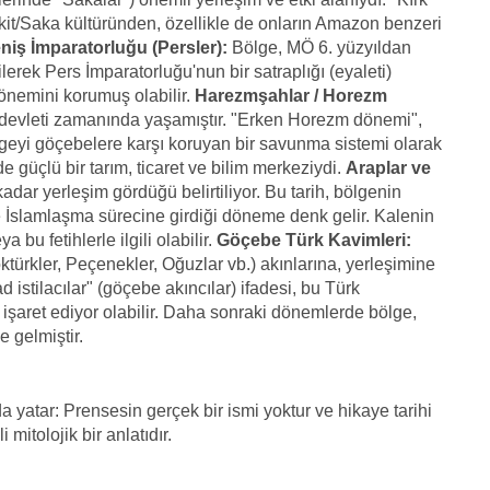
skit/Saka kültüründen, özellikle de onların Amazon benzeri
iş İmparatorluğu (Persler):
Bölge, MÖ 6. yüzyıldan
ilerek Pers İmparatorluğu'nun bir satraplığı (eyaleti)
 önemini korumuş olabilir.
Harezmşahlar / Horezm
evleti zamanında yaşamıştır. "Erken Horezm dönemi",
lgeyi göçebelere karşı koruyan bir savunma sistemi olarak
e güçlü bir tarım, ticaret ve bilim merkeziydi.
Araplar ve
adar yerleşim gördüğü belirtiliyor. Bu tarih, bölgenin
e İslamlaşma sürecine girdiği döneme denk gelir. Kalenin
 bu fetihlerle ilgili olabilir.
Göçebe Türk Kavimleri:
ktürkler, Peçenekler, Oğuzlar vb.) akınlarına, yerleşimine
stilacılar" (göçebe akıncılar) ifadesi, bu Türk
işaret ediyor olabilir. Daha sonraki dönemlerde bölge,
 gelmiştir.
yatar: Prensesin gerçek bir ismi yoktur ve hikaye tarihi
mitolojik bir anlatıdır.