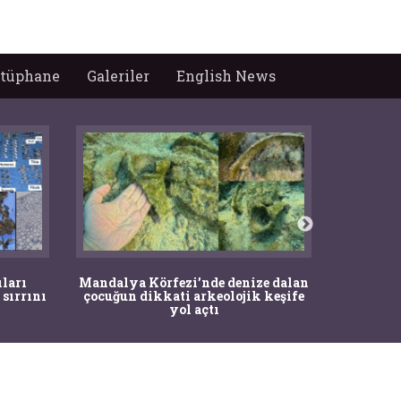
tüphane
Galeriler
English News
İstanbul
ıları
Mandalya Körfezi’nde denize dalan
Pasapo
 sırrını
çocuğun dikkati arkeolojik keşife
yol açtı