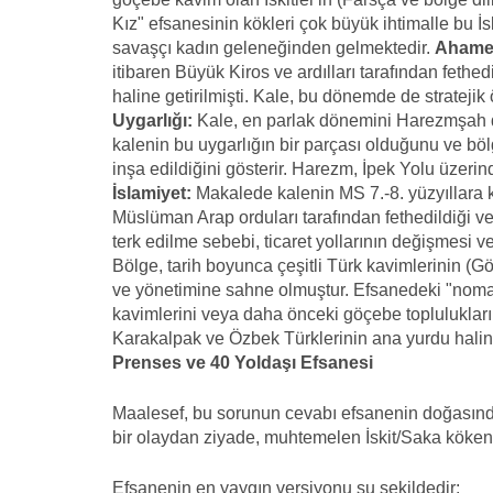
Kız" efsanesinin kökleri çok büyük ihtimalle bu İ
savaşçı kadın geleneğinden gelmektedir.
Ahamen
itibaren Büyük Kiros ve ardılları tarafından fethed
haline getirilmişti. Kale, bu dönemde de stratejik
Uygarlığı:
Kale, en parlak dönemini Harezmşah d
kalenin bu uygarlığın bir parçası olduğunu ve bö
inşa edildiğini gösterir. Harezm, İpek Yolu üzerind
İslamiyet:
Makalede kalenin MS 7.-8. yüzyıllara k
Müslüman Arap orduları tarafından fethedildiği v
terk edilme sebebi, ticaret yollarının değişmesi veya
Bölge, tarih boyunca çeşitli Türk kavimlerinin (Gö
ve yönetimine sahne olmuştur. Efsanedeki "nomad i
kavimlerini veya daha önceki göçebe toplulukları 
Karakalpak ve Özbek Türklerinin ana yurdu haline
Prenses ve 40 Yoldaşı Efsanesi
Maalesef, bu sorunun cevabı efsanenin doğasında 
bir olaydan ziyade, muhtemelen İskit/Saka kökenli 
Efsanenin en yaygın versiyonu şu şekildedir: