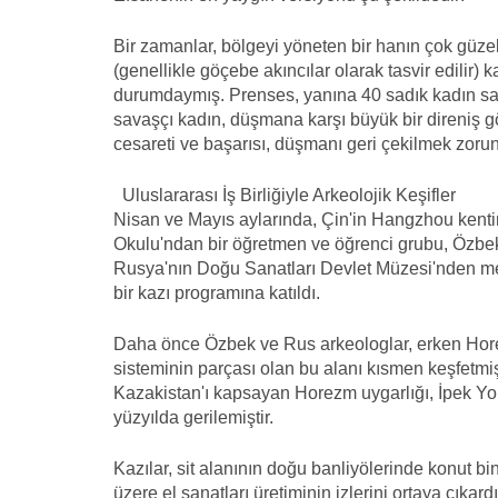
Bir zamanlar, bölgeyi yöneten bir hanın çok güzel
(genellikle göçebe akıncılar olarak tasvir edili
durumdaymış. Prenses, yanına 40 sadık kadın sa
savaşçı kadın, düşmana karşı büyük bir direniş 
cesareti ve başarısı, düşmanı geri çekilmek zoru
Uluslararası İş Birliğiyle Arkeolojik Keşifler
Nisan ve Mayıs aylarında, Çin'in Hangzhou kenti
Okulu'ndan bir öğretmen ve öğrenci grubu, Özbek
Rusya'nın Doğu Sanatları Devlet Müzesi'nden mes
bir kazı programına katıldı.
Daha önce Özbek ve Rus arkeologlar, erken Ho
sisteminin parçası olan bu alanı kısmen keşfet
Kazakistan'ı kapsayan Horezm uygarlığı, İpek Yol
yüzyılda gerilemiştir.
Kazılar, sit alanının doğu banliyölerinde konut bin
üzere el sanatları üretiminin izlerini ortaya çıka