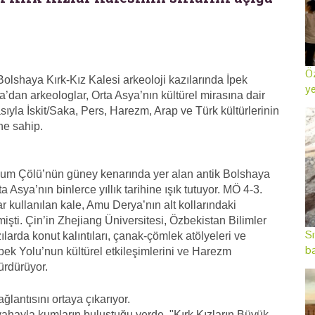
Öz
 Bolshaya Kırk-Kız Kalesi arkeoloji kazılarında İpek
ye
’dan arkeologlar, Orta Asya’nın kültürel mirasına dair
rasıyla İskit/Saka, Pers, Harezm, Arap ve Türk kültürlerinin
he sahip.
lkum Çölü’nün güney kenarında yer alan antik Bolshaya
 Asya’nın binlerce yıllık tarihine ışık tutuyor. MÖ 4-3.
r kullanılan kale, Amu Derya’nın alt kollarındaki
işti. Çin’in Zhejiang Üniversitesi, Özbekistan Bilimler
Sı
arda konut kalıntıları, çanak-çömlek atölyeleri ve
ba
 İpek Yolu’nun kültürel etkileşimlerini ve Harezm
ürdürüyor.
lantısını ortaya çıkarıyor.
ahayla kumların buluştuğu yerde, "Kırk Kızların Büyük