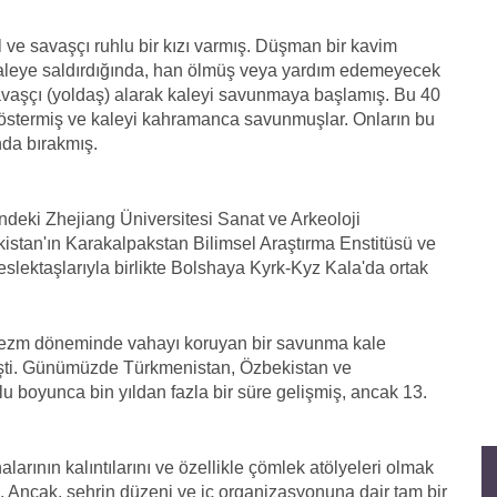
 ve savaşçı ruhlu bir kızı varmış. Düşman bir kavim
r) kaleye saldırdığında, han ölmüş veya yardım edemeyecek
vaşçı (yoldaş) alarak kaleyi savunmaya başlamış. Bu 40
göstermiş ve kaleyi kahramanca savunmuşlar. Onların bu
nda bırakmış.
ndeki Zhejiang Üniversitesi Sanat ve Arkeoloji
istan'ın Karakalpakstan Bilimsel Araştırma Enstitüsü ve
lektaşlarıyla birlikte Bolshaya Kyrk-Kyz Kala'da ortak
rezm döneminde vahayı koruyan bir savunma kale
mişti. Günümüzde Türkmenistan, Özbekistan ve
u boyunca bin yıldan fazla bir süre gelişmiş, ancak 13.
alarının kalıntılarını ve özellikle çömlek atölyeleri olmak
rdı. Ancak, şehrin düzeni ve iç organizasyonuna dair tam bir