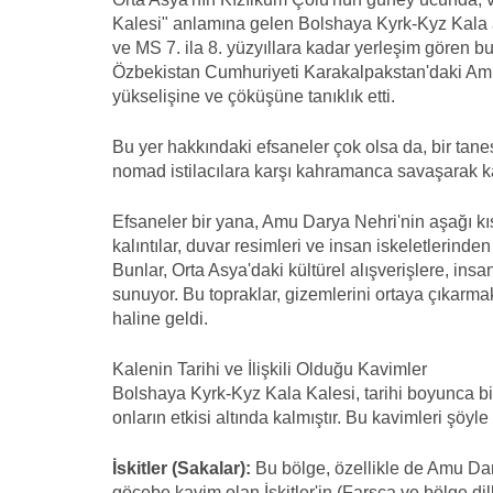
Kalesi" anlamına gelen Bolshaya Kyrk-Kyz Kala ant
ve MS 7. ila 8. yüzyıllara kadar yerleşim gören b
Özbekistan Cumhuriyeti Karakalpakstan'daki Amu 
yükselişine ve çöküşüne tanıklık etti.
Bu yer hakkındaki efsaneler çok olsa da, bir tanes
nomad istilacılara karşı kahramanca savaşarak ka
Efsaneler bir yana, Amu Darya Nehri'nin aşağı kı
kalıntılar, duvar resimleri ve insan iskeletlerinden
Bunlar, Orta Asya'daki kültürel alışverişlere, ins
sunuyor. Bu topraklar, gizemlerini ortaya çıkarmak
haline geldi.
Kalenin Tarihi ve İlişkili Olduğu Kavimler
Bolshaya Kyrk-Kyz Kala Kalesi, tarihi boyunca b
onların etkisi altında kalmıştır. Bu kavimleri şöyle 
İskitler (Sakalar):
Bu bölge, özellikle de Amu Dar
göçebe kavim olan İskitler'in (Farsça ve bölge dil