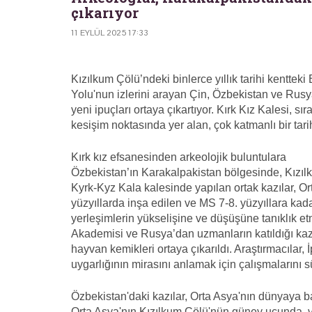
çıkarıyor
11 EYLÜL 2025 17:33
Kızılkum Çölü’ndeki binlerce yıllık tarihi kentteki
Yolu'nun izlerini arayan Çin, Özbekistan ve Rusya
yeni ipuçları ortaya çıkartıyor. Kırk Kız Kalesi, sı
kesişim noktasında yer alan, çok katmanlı bir tari
Kırk kız efsanesinden arkeolojik buluntulara
Özbekistan’ın Karakalpakistan bölgesinde, Kızı
Kyrk-Kyz Kala kalesinde yapılan ortak kazılar, Orta
yüzyıllarda inşa edilen ve MS 7-8. yüzyıllara kada
yerleşimlerin yükselişine ve düşüşüne tanıklık etm
Akademisi ve Rusya’dan uzmanların katıldığı kazıl
hayvan kemikleri ortaya çıkarıldı. Araştırmacılar,
uygarlığının mirasını anlamak için çalışmalarını s
Özbekistan'daki kazılar, Orta Asya'nın dünyaya bağ
Orta Asya'nın Kızılkum Çölü'nün güney ucunda, v