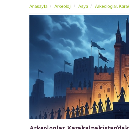
Anasayfa
Arkeoloji
Asya
Arkeologlar, Karaka
Arkeologlar, Karakalpakistan'daki