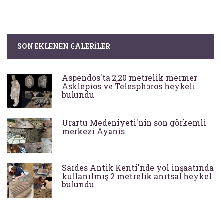
SON EKLENEN GALERILER
Aspendos'ta 2,20 metrelik mermer
Asklepios ve Telesphoros heykeli
bulundu
Urartu Medeniyeti'nin son görkemli
merkezi Ayanis
Sardes Antik Kenti'nde yol inşaatında
kullanılmış 2 metrelik anıtsal heykel
bulundu