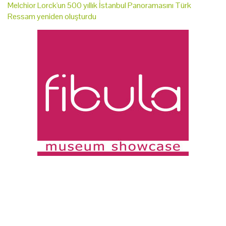
Melchior Lorck'un 500 yıllık İstanbul Panoramasını Türk
Ressam yeniden oluşturdu