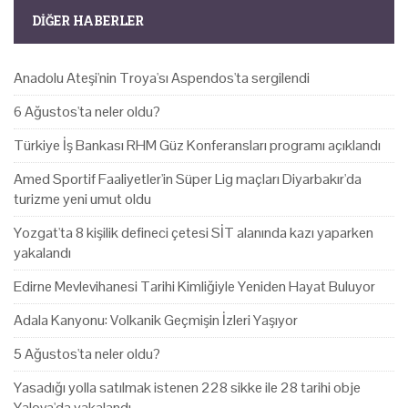
DIĞER HABERLER
Anadolu Ateşi'nin Troya'sı Aspendos'ta sergilendi
6 Ağustos'ta neler oldu?
Türkiye İş Bankası RHM Güz Konferansları programı açıklandı
Amed Sportif Faaliyetler'in Süper Lig maçları Diyarbakır'da
turizme yeni umut oldu
Yozgat'ta 8 kişilik defineci çetesi SİT alanında kazı yaparken
yakalandı
Edirne Mevlevihanesi Tarihi Kimliğiyle Yeniden Hayat Buluyor
Adala Kanyonu: Volkanik Geçmişin İzleri Yaşıyor
5 Ağustos'ta neler oldu?
Yasadığı yolla satılmak istenen 228 sikke ile 28 tarihi obje
Yalova'da yakalandı