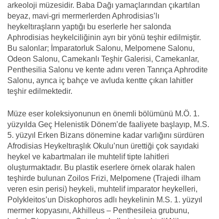
arkeoloji müzesidir. Baba Dağı yamaçlarından çıkartılan
beyaz, mavi-gri mermerlerden Aphrodisias’lı
heykeltıraşların yaptığı bu eserlerle her salonda
Aphrodisias heykelciliğinin ayrı bir yönü teşhir edilmiştir.
Bu salonlar; İmparatorluk Salonu, Melpomene Salonu,
Odeon Salonu, Camekanlı Teşhir Galerisi, Camekanlar,
Penthesilia Salonu ve kente adını veren Tanrıça Aphrodite
Salonu, ayrıca iç bahçe ve avluda kentte çıkan lahitler
teşhir edilmektedir.
Müze eser koleksiyonunun en önemli bölümünü M.Ö. 1.
yüzyılda Geç Helenistik Dönem’de faaliyete başlayıp, M.S.
5. yüzyıl Erken Bizans dönemine kadar varlığını sürdüren
Afrodisias Heykeltıraşlık Okulu’nun ürettiği çok sayıdaki
heykel ve kabartmaları ile muhtelif tipte lahitleri
oluşturmaktadır. Bu plastik eserlere örnek olarak halen
teşhirde bulunan Zoilos Frizi, Melpomene (Trajedi ilham
veren esin perisi) heykeli, muhtelif imparator heykelleri,
Polykleitos’un Diskophoros adlı heykelinin M.S. 1. yüzyıl
mermer kopyasını, Akhilleus – Penthesileia grubunu,