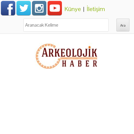
Künye
|
İletişim
Ara: