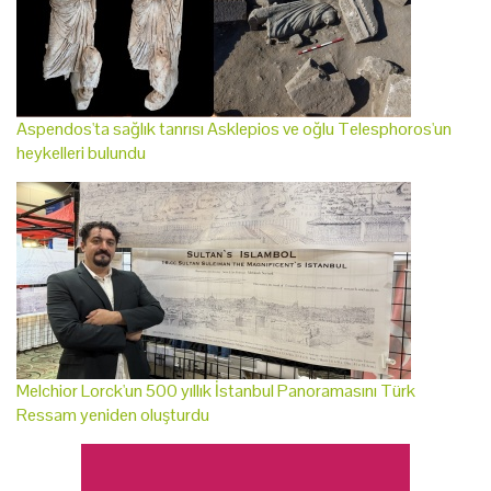
Aspendos'ta sağlık tanrısı Asklepios ve oğlu Telesphoros'un
heykelleri bulundu
Melchior Lorck'un 500 yıllık İstanbul Panoramasını Türk
Ressam yeniden oluşturdu