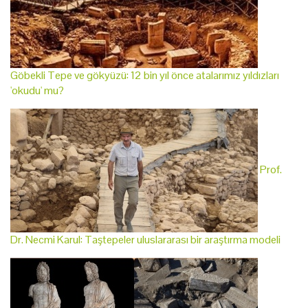
Göbekli Tepe ve gökyüzü: 12 bin yıl önce atalarımız yıldızları
'okudu' mu?
Prof.
Dr. Necmi Karul: Taştepeler uluslararası bir araştırma modeli