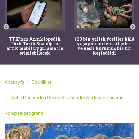
TTK'nın Ansiklopedik
120 bin yıllık fosiller hâlâ
Türk Tarih Sözlüğüne
yaşayan türlere ait çıktı
artık mobil uygulama ile
ve nesli kurumuş bir tür
erişilebilecek
keşfedildi
Anasayfa
Etkinlikler
Antik Dönemden Günümüze Anadolu'da İnanç Turizmi
Kongresi programı