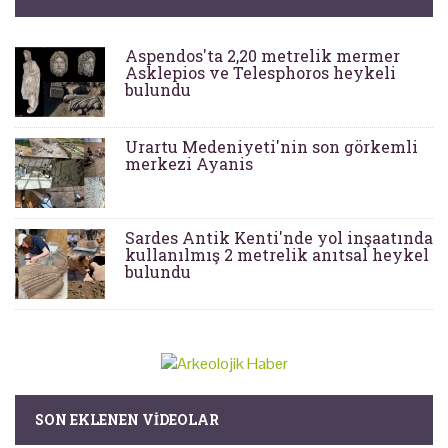
Aspendos'ta 2,20 metrelik mermer
Asklepios ve Telesphoros heykeli
bulundu
Urartu Medeniyeti'nin son görkemli
merkezi Ayanis
Sardes Antik Kenti'nde yol inşaatında
kullanılmış 2 metrelik anıtsal heykel
bulundu
SON EKLENEN VIDEOLAR