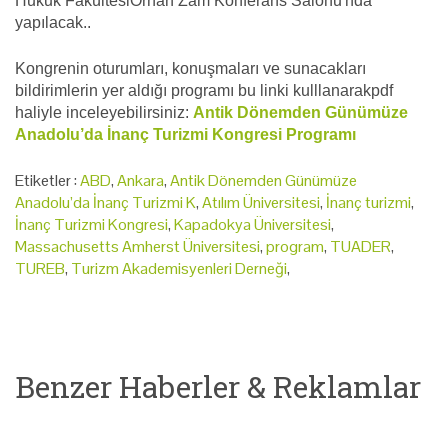
Hukuk FakültesiOrhan Zam Konferans Salonu'nda
yapılacak..
Kongrenin oturumları, konuşmaları ve sunacakları
bildirimlerin yer aldığı programı bu linki kulllanarakpdf
haliyle inceleyebilirsiniz:
Antik Dönemden Günümüze
Anadolu’da İnanç Turizmi Kongresi Programı
Etiketler :
ABD
,
Ankara
,
Antik Dönemden Günümüze
Anadolu’da İnanç Turizmi K
,
Atılım Üniversitesi
,
İnanç turizmi
,
İnanç Turizmi Kongresi
,
Kapadokya Üniversitesi
,
Massachusetts Amherst Üniversitesi
,
program
,
TUADER
,
TUREB
,
Turizm Akademisyenleri Derneği
,
Benzer Haberler & Reklamlar