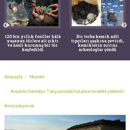
120 bin yıllık fosiller hâlâ
Bir torba kemik adli
yaşayan türlere ait çıktı
tıpçıları şaşkına çevirdi,
ve nesli kurumuş bir tür
kemiklerin sırrını
keşfedildi
arkeologlar çözdü
Anasayfa
Müzeler
Anadolu Hamidiye Tabyası'ndaki hataların bedelini yüklenici
firma ödeyecek