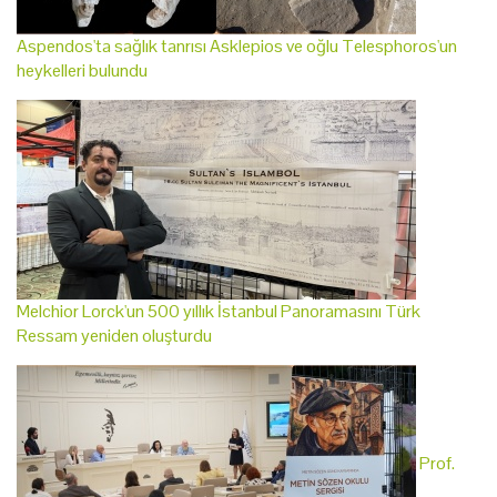
Aspendos'ta sağlık tanrısı Asklepios ve oğlu Telesphoros'un
heykelleri bulundu
Melchior Lorck'un 500 yıllık İstanbul Panoramasını Türk
Ressam yeniden oluşturdu
Prof.