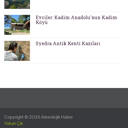
Evciler: Kadim Anadolu'nun Kadim
Köyü
Syedra Antik Kenti Kazıları
Copyright © 2026
Arkeolojik Haber
Yukarı Çık