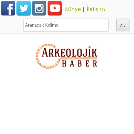
Künye
|
İletişim
Ara: