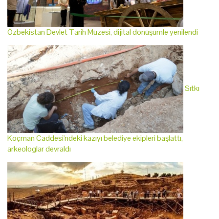
Özbekistan Devlet Tarih Müzesi, dijital dönüşümle yenilendi
Sıtkı
Koçman Caddesi'ndeki kazıyı belediye ekipleri başlattı,
arkeologlar devraldı