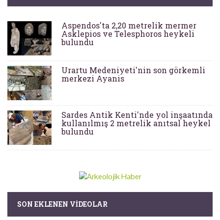
Aspendos'ta 2,20 metrelik mermer
Asklepios ve Telesphoros heykeli
bulundu
Urartu Medeniyeti'nin son görkemli
merkezi Ayanis
Sardes Antik Kenti'nde yol inşaatında
kullanılmış 2 metrelik anıtsal heykel
bulundu
SON EKLENEN VIDEOLAR