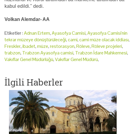
kabul edildi." dedi.
Volkan Alemdar- AA
Etiketler :
Adnan Ertem
,
Ayasofya Camisi
,
Ayasofya Camisi'nin
tekrar müzeye dönüştürüleceği
,
cami
,
cami müze olacak iddiası
,
Freskler
,
ibadet
,
müze
,
restorasyon
,
Röleve
,
Röleve projeleri
,
trabzon
,
Trabzon Ayasofya camisi
,
Trabzon İdare Mahkemesi
,
Vakıflar Genel Müdürlüğü
,
Vakıflar Genel Müdürü
,
İlgili Haberler