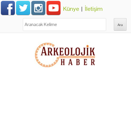
Künye
|
İletişim
Ara: