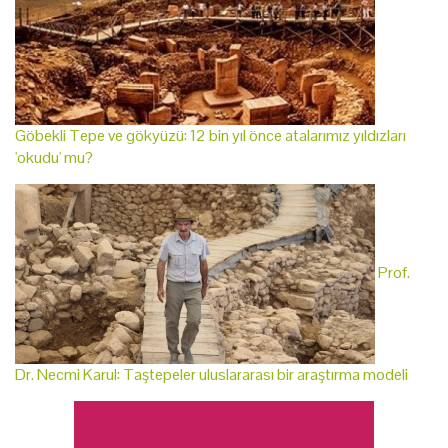
Göbekli Tepe ve gökyüzü: 12 bin yıl önce atalarımız yıldızları
'okudu' mu?
Prof.
Dr. Necmi Karul: Taştepeler uluslararası bir araştırma modeli