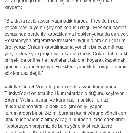
zarar gördüğü iddialarına ilişkin soru üzerine şunları
kaydetti:
"Biz daha restorasyon yapmadık burada. Fresklerin de
kapatılması diye bir şey söz konusu değil. Freskleri namaz
esnasında perde ile kapattık ama freskler yukarıda duruyor.
Restorasyon projemizde fresklere uygun olarak bir çözüm
üretiyoruz. Onların kapatılmasına yönelik bir çözümümüz
yok, restorasyon projemiz tamamen farklı. Onları daha farklı
bir şekilde önüne hat levhaları, tablolar koyarak kapatmak
gibi bir düşüncemiz var. Fresklere yönelik bir uygulamamız
söz konusu değil."
Vakıflar Genel Müdürlüğünün restorasyon konusunda
Türkiye'deki en tecrübeli kurumlardan olduğunu söyleyen
Ertem, "Aslına uygun ve korumacı mantıkla, en az
müdahale mantığı ile belki de işini en iyi yapan
kurumlardan birisi. Bizim, buranın tarihi yönüne yönelik en
ufak müdahalemiz olmayacağını buradan ifade edebilirim.
Restorasyon projemiz de buna yönelik olmak üzere
hazırlandı ve Kurul tarafından da mahkeme tarafından da