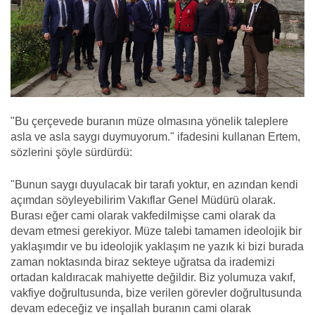
"Bu çerçevede buranın müze olmasına yönelik taleplere
asla ve asla saygı duymuyorum." ifadesini kullanan Ertem,
sözlerini şöyle sürdürdü:
"Bunun saygı duyulacak bir tarafı yoktur, en azından kendi
açımdan söyleyebilirim Vakıflar Genel Müdürü olarak.
Burası eğer cami olarak vakfedilmişse cami olarak da
devam etmesi gerekiyor. Müze talebi tamamen ideolojik bir
yaklaşımdır ve bu ideolojik yaklaşım ne yazık ki bizi burada
zaman noktasında biraz sekteye uğratsa da irademizi
ortadan kaldıracak mahiyette değildir. Biz yolumuza vakıf,
vakfiye doğrultusunda, bize verilen görevler doğrultusunda
devam edeceğiz ve inşallah buranın cami olarak