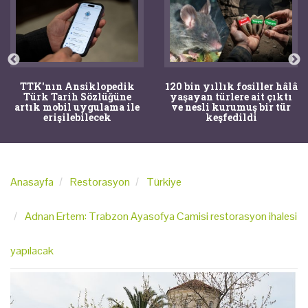
TTK'nın Ansiklopedik
120 bin yıllık fosiller hâlâ
Türk Tarih Sözlüğüne
yaşayan türlere ait çıktı
artık mobil uygulama ile
ve nesli kurumuş bir tür
erişilebilecek
keşfedildi
Anasayfa
Restorasyon
Türkiye
Adnan Ertem: Trabzon Ayasofya Camisi restorasyon ihalesi
yapılacak