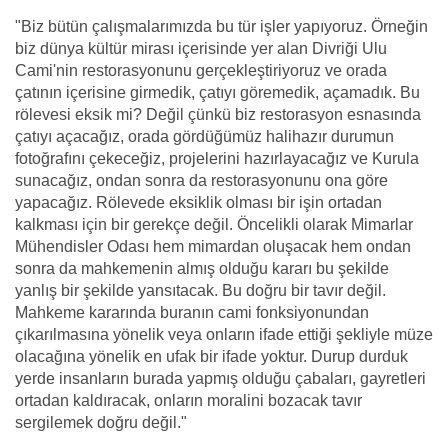
"Biz bütün çalışmalarımızda bu tür işler yapıyoruz. Örneğin
biz dünya kültür mirası içerisinde yer alan Divriği Ulu
Cami'nin restorasyonunu gerçekleştiriyoruz ve orada
çatının içerisine girmedik, çatıyı göremedik, açamadık. Bu
rölevesi eksik mi? Değil çünkü biz restorasyon esnasında
çatıyı açacağız, orada gördüğümüz halihazır durumun
fotoğrafını çekeceğiz, projelerini hazırlayacağız ve Kurula
sunacağız, ondan sonra da restorasyonunu ona göre
yapacağız. Rölevede eksiklik olması bir işin ortadan
kalkması için bir gerekçe değil. Öncelikli olarak Mimarlar
Mühendisler Odası hem mimardan oluşacak hem ondan
sonra da mahkemenin almış olduğu kararı bu şekilde
yanlış bir şekilde yansıtacak. Bu doğru bir tavır değil.
Mahkeme kararında buranın cami fonksiyonundan
çıkarılmasına yönelik veya onların ifade ettiği şekliyle müze
olacağına yönelik en ufak bir ifade yoktur. Durup durduk
yerde insanların burada yapmış olduğu çabaları, gayretleri
ortadan kaldıracak, onların moralini bozacak tavır
sergilemek doğru değil."