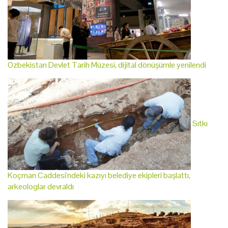
Özbekistan Devlet Tarih Müzesi, dijital dönüşümle yenilendi
Sıtkı
Koçman Caddesi'ndeki kazıyı belediye ekipleri başlattı,
arkeologlar devraldı