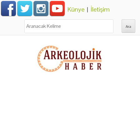
Künye
|
İletişim
Ara: