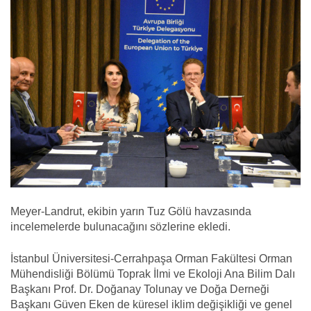
Meyer-Landrut, ekibin yarın Tuz Gölü havzasında
incelemelerde bulunacağını sözlerine ekledi.
İstanbul Üniversitesi-Cerrahpaşa Orman Fakültesi Orman
Mühendisliği Bölümü Toprak İlmi ve Ekoloji Ana Bilim Dalı
Başkanı Prof. Dr. Doğanay Tolunay ve Doğa Derneği
Başkanı Güven Eken de küresel iklim değişikliği ve genel