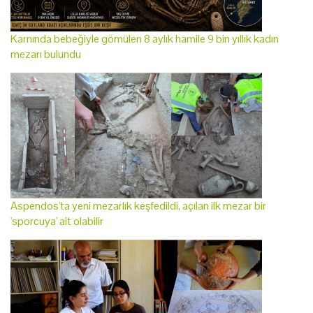
Karnında bebeğiyle gömülen 8 aylık hamile 9 bin yıllık kadın
mezarı bulundu
Aspendos'ta yeni mezarlık keşfedildi, açılan ilk mezar bir
'sporcuya' ait olabilir