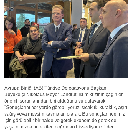
Avrupa Birliği (AB) Türkiye Delegasyonu Başkanı
Büyükelçi Nikolaus Meyer-Landrut, iklim krizinin çağın en
önemli sorunlarından biri olduğunu vurgulayarak,
"Sonuçlarını her yerde görebiliyoruz, sıcaklık, kuraklık, aşırı
yağış veya mevsim kaymaları olarak. Bu sonuçlar hepimiz
için görülebilir bir halde ve gerek ekonomide gerek de
yaşamımızda bu etkileri doğrudan hissediyoruz." dedi.