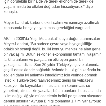
için görülebilir bir halde ve gerek ekonomide gerek de
yaşamımızda bu etkileri doğrudan hissediyoruz." diye
konuştu.
Meyer-Landrut, karbondioksit salımı ve ısınmayı azaltmak
konusunda her şeyin yapılması gerektiğini vurguladı.
AB'nin 2009'da Yeşil Mutabakat'ı duyurduğunu anımsatan
Meyer-Landrut, "Bu sadece çevre veya biyoçeşitliliğe
odaklı bir strateji değil, bu iki konuyu merkezine alan genel
bir yaklaşım. Bütün sektörler, ekonominin tamamı, yaşamın
farklı alanlarını ve parçalarını etkileyen genel bir
yaklaşımlar dizisi. Son 20 yıldır Türkiye'ye çevre alanında
çeşitli destekler de sağladık. Aslında bu iki gün zarfında bu
etkileri daha iyi anlamak istediğimiz için yerinde görmek
istedik. Türkiye'deki faaliyetlerimiz geniş bir yelpazeyi
kapsıyor. Su kaynaklarının, su arzının korunması, su
yönetimi, atık su, kimyasallar, bütün bunların hepsi aslında
iklim değişilkiğiyle mücadelenin belirli parçalarını oluşturan
gerekli unsurlar. Avrupa Birliği toplamda 1,7 milyar avroluk