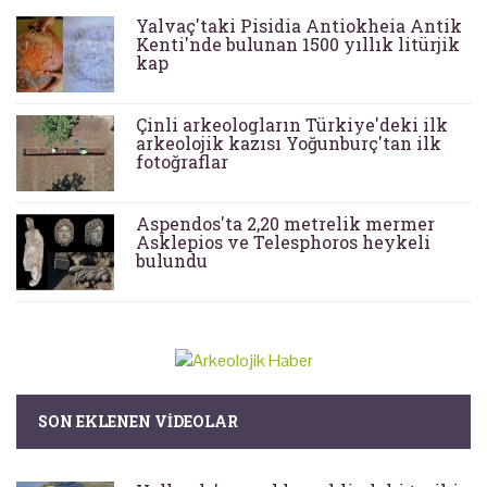
Yalvaç'taki Pisidia Antiokheia Antik
Kenti'nde bulunan 1500 yıllık litürjik
kap
Çinli arkeologların Türkiye'deki ilk
arkeolojik kazısı Yoğunburç'tan ilk
fotoğraflar
Aspendos'ta 2,20 metrelik mermer
Asklepios ve Telesphoros heykeli
bulundu
SON EKLENEN VIDEOLAR