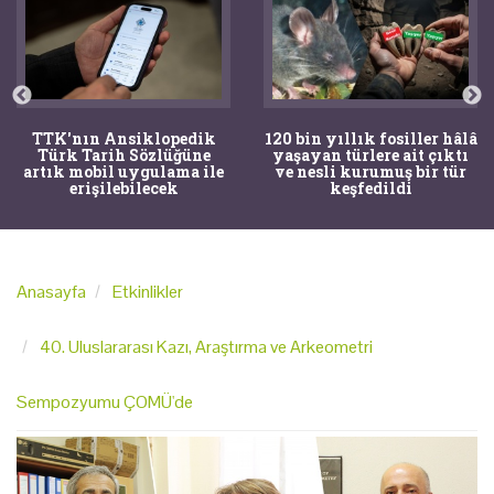
120 bin yıllık fosiller hâlâ
Bir torba kemik adli
yaşayan türlere ait çıktı
tıpçıları şaşkına çevirdi,
ve nesli kurumuş bir tür
kemiklerin sırrını
keşfedildi
arkeologlar çözdü
Anasayfa
Etkinlikler
40. Uluslararası Kazı, Araştırma ve Arkeometri
Sempozyumu ÇOMÜ'de