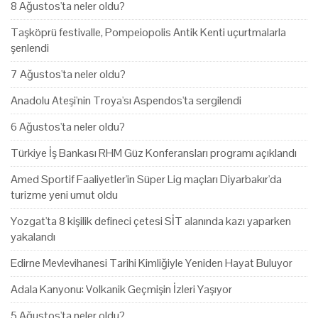
8 Ağustos'ta neler oldu?
Taşköprü festivalle, Pompeiopolis Antik Kenti uçurtmalarla
şenlendi
7 Ağustos'ta neler oldu?
Anadolu Ateşi'nin Troya'sı Aspendos'ta sergilendi
6 Ağustos'ta neler oldu?
Türkiye İş Bankası RHM Güz Konferansları programı açıklandı
Amed Sportif Faaliyetler'in Süper Lig maçları Diyarbakır'da
turizme yeni umut oldu
Yozgat'ta 8 kişilik defineci çetesi SİT alanında kazı yaparken
yakalandı
Edirne Mevlevihanesi Tarihi Kimliğiyle Yeniden Hayat Buluyor
Adala Kanyonu: Volkanik Geçmişin İzleri Yaşıyor
5 Ağustos'ta neler oldu?