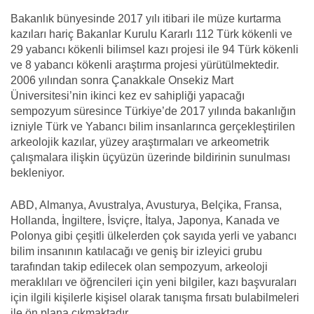
Bakanlık bünyesinde 2017 yılı itibari ile müze kurtarma
kazıları hariç Bakanlar Kurulu Kararlı 112 Türk kökenli ve
29 yabancı kökenli bilimsel kazı projesi ile 94 Türk kökenli
ve 8 yabancı kökenli araştırma projesi yürütülmektedir.
2006 yılından sonra Çanakkale Onsekiz Mart
Üniversitesi’nin ikinci kez ev sahipliği yapacağı
sempozyum süresince Türkiye’de 2017 yılında bakanlığın
izniyle Türk ve Yabancı bilim insanlarınca gerçekleştirilen
arkeolojik kazılar, yüzey araştırmaları ve arkeometrik
çalışmalara ilişkin üçyüzün üzerinde bildirinin sunulması
bekleniyor.
ABD, Almanya, Avustralya, Avusturya, Belçika, Fransa,
Hollanda, İngiltere, İsviçre, İtalya, Japonya, Kanada ve
Polonya gibi çeşitli ülkelerden çok sayıda yerli ve yabancı
bilim insanının katılacağı ve geniş bir izleyici grubu
tarafından takip edilecek olan sempozyum, arkeoloji
meraklıları ve öğrencileri için yeni bilgiler, kazı başvuraları
için ilgili kişilerle kişisel olarak tanışma fırsatı bulabilmeleri
ile ön plana çıkmaktadır.