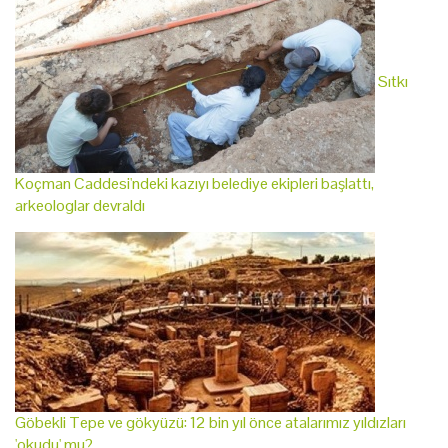
Sıtkı
Koçman Caddesi'ndeki kazıyı belediye ekipleri başlattı,
arkeologlar devraldı
Göbekli Tepe ve gökyüzü: 12 bin yıl önce atalarımız yıldızları
'okudu' mu?