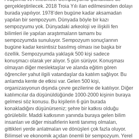
gerçekleştirilecek. 2018 Troia Yılı ilan edilmesinden dolayı
burada yapılıyor. 1978’den bugüne kadar aksamadan
yapılan bir sempozyum. Dünyada böyle bir kazı
sempozyumu yok. Dünyadaki arkeoloji ve ilişkili fen
bilimleri ile yapılan araştırmaların tamamı bu
sempozyumda sunuluyor. Sempozyum sonuçlarının
bugüne kadar kesintisiz basılmış olması ise başka bir
özellik. Sempozyumda yaklaşık 500 kişi sadece
konuşmacı olarak yer alıyor. 5 gün sürüyor. Konuşması
olmayan diğer meslektaşlar ve alanda eğitim gören
öğrenciler yahut ilgili vatandaşlar da katılım sağlıyor. Bu
anlamda kente de etkisi var. Gelen 500 kişi,
organizasyonun dışında çevre gezilerine de katılıyor. Diğer
katılımcılar da düşünüldüğünde 1000-2000 kişinin buraya
gelmesi söz konusu. Bu kişilerin 6 gün burada
konakladığını düşünürseniz; şehre bir katkısı olduğu
görülebilir. Maddi katkısının yanında buraya gelen bilim
insanları ve diğer misafirlerin kenti tanımış olmaları,
gittikleri yerde anlatmaları ve dönüşleri çok fazla oluyor.
Bilimsel ve ekonomik açıdan önemli bir sempozyum. Yerel