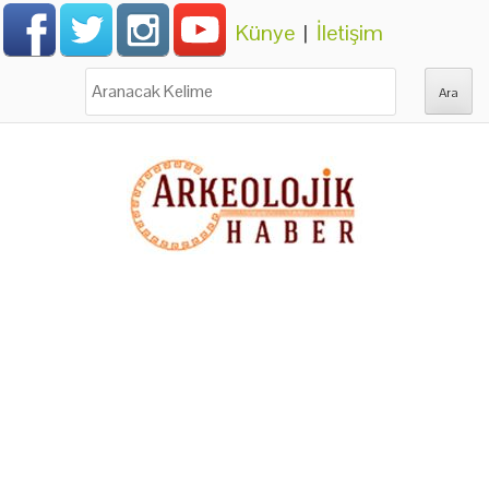
Künye
|
İletişim
Ara: