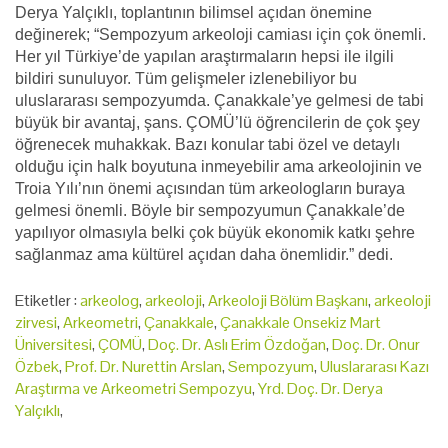
Derya Yalçıklı, toplantının bilimsel açıdan önemine
değinerek; “Sempozyum arkeoloji camiası için çok önemli.
Her yıl Türkiye’de yapılan araştırmaların hepsi ile ilgili
bildiri sunuluyor. Tüm gelişmeler izlenebiliyor bu
uluslararası sempozyumda. Çanakkale’ye gelmesi de tabi
büyük bir avantaj, şans. ÇOMÜ’lü öğrencilerin de çok şey
öğrenecek muhakkak. Bazı konular tabi özel ve detaylı
olduğu için halk boyutuna inmeyebilir ama arkeolojinin ve
Troia Yılı’nın önemi açısından tüm arkeologların buraya
gelmesi önemli. Böyle bir sempozyumun Çanakkale’de
yapılıyor olmasıyla belki çok büyük ekonomik katkı şehre
sağlanmaz ama kültürel açıdan daha önemlidir.” dedi.
Etiketler :
arkeolog
,
arkeoloji
,
Arkeoloji Bölüm Başkanı
,
arkeoloji
zirvesi
,
Arkeometri
,
Çanakkale
,
Çanakkale Onsekiz Mart
Üniversitesi
,
ÇOMÜ
,
Doç. Dr. Aslı Erim Özdoğan
,
Doç. Dr. Onur
Özbek
,
Prof. Dr. Nurettin Arslan
,
Sempozyum
,
Uluslararası Kazı
Araştırma ve Arkeometri Sempozyu
,
Yrd. Doç. Dr. Derya
Yalçıklı
,