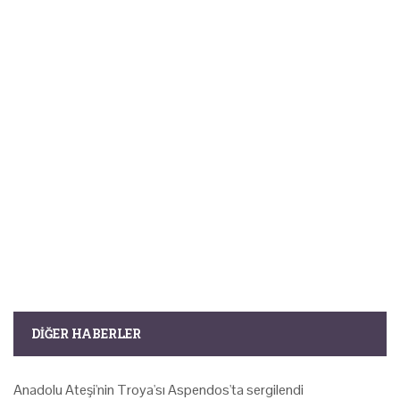
DIĞER HABERLER
Anadolu Ateşi'nin Troya'sı Aspendos'ta sergilendi