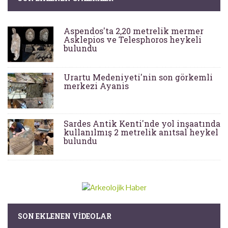
Aspendos'ta 2,20 metrelik mermer
Asklepios ve Telesphoros heykeli
bulundu
Urartu Medeniyeti'nin son görkemli
merkezi Ayanis
Sardes Antik Kenti'nde yol inşaatında
kullanılmış 2 metrelik anıtsal heykel
bulundu
SON EKLENEN VIDEOLAR