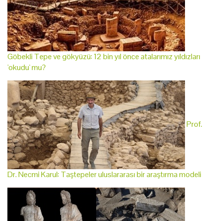
Göbekli Tepe ve gökyüzü: 12 bin yıl önce atalarımız yıldızları
'okudu' mu?
Prof.
Dr. Necmi Karul: Taştepeler uluslararası bir araştırma modeli