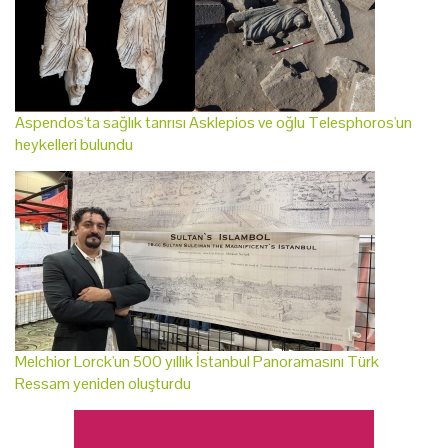
Aspendos'ta sağlık tanrısı Asklepios ve oğlu Telesphoros'un
heykelleri bulundu
Melchior Lorck'un 500 yıllık İstanbul Panoramasını Türk
Ressam yeniden oluşturdu