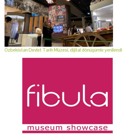
Özbekistan Devlet Tarih Müzesi, dijital dönüşümle yenilendi