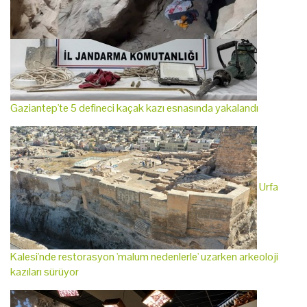
Gaziantep'te 5 defineci kaçak kazı esnasında yakalandı
Urfa
Kalesi'nde restorasyon 'malum nedenlerle' uzarken arkeoloji
kazıları sürüyor