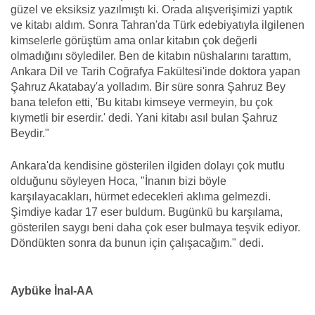
güzel ve eksiksiz yazılmıştı ki. Orada alışverişimizi yaptık
ve kitabı aldım. Sonra Tahran'da Türk edebiyatıyla ilgilenen
kimselerle görüştüm ama onlar kitabın çok değerli
olmadığını söylediler. Ben de kitabın nüshalarını tarattım,
Ankara Dil ve Tarih Coğrafya Fakültesi'inde doktora yapan
Şahruz Akatabay'a yolladım. Bir süre sonra Şahruz Bey
bana telefon etti, 'Bu kitabı kimseye vermeyin, bu çok
kıymetli bir eserdir.' dedi. Yani kitabı asıl bulan Şahruz
Beydir."
Ankara'da kendisine gösterilen ilgiden dolayı çok mutlu
olduğunu söyleyen Hoca, "İnanın bizi böyle
karşılayacakları, hürmet edecekleri aklıma gelmezdi.
Şimdiye kadar 17 eser buldum. Bugünkü bu karşılama,
gösterilen saygı beni daha çok eser bulmaya teşvik ediyor.
Döndükten sonra da bunun için çalışacağım." dedi.
Aybüke İnal-AA