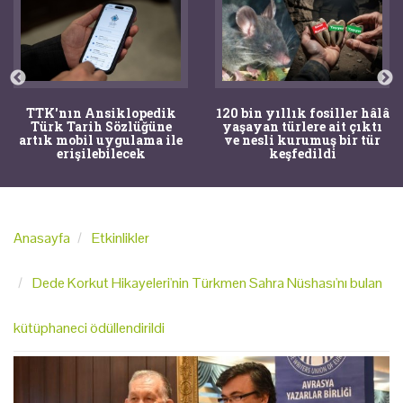
TTK'nın Ansiklopedik
120 bin yıllık fosiller hâlâ
Türk Tarih Sözlüğüne
yaşayan türlere ait çıktı
artık mobil uygulama ile
ve nesli kurumuş bir tür
erişilebilecek
keşfedildi
Anasayfa
Etkinlikler
Dede Korkut Hikayeleri'nin Türkmen Sahra Nüshası'nı bulan
kütüphaneci ödüllendirildi