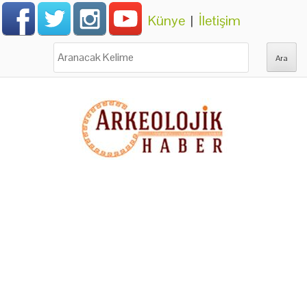
Künye
|
İletişim
Ara: