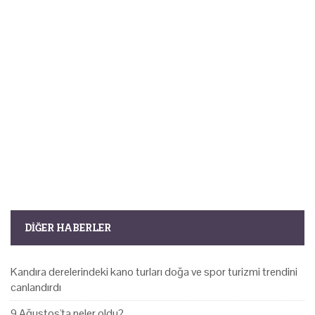
DIĞER HABERLER
Kandıra derelerindeki kano turları doğa ve spor turizmi trendini
canlandırdı
9 Ağustos'ta neler oldu?