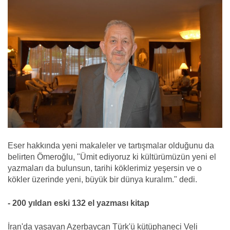
Eser hakkında yeni makaleler ve tartışmalar olduğunu da
belirten Ömeroğlu, "Ümit ediyoruz ki kültürümüzün yeni el
yazmaları da bulunsun, tarihi köklerimiz yeşersin ve o
kökler üzerinde yeni, büyük bir dünya kuralım." dedi.
- 200 yıldan eski 132 el yazması kitap
İran'da yaşayan Azerbaycan Türk'ü kütüphaneci Veli