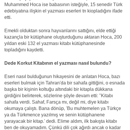
Muhammed Hoca ise babasının isteğiyle, 15 senedir Türk
edebiyatına ilişkin el yazması eserleri tn kiopladığını ifade
etti.
Emekli olduktan sonra hayvanlarını sattığını, elde ettiği
kazançla bir kütüphane oluşturduğunu aktaran Hoca, 200
yıldan eski 132 el yazması kitabı kütüphanesinde
topladığını kaydetti.
Dede Korkut Kitabının el yazması nasıl bulundu?
Eseri nasıl bulduğunun hikayesini de anlatan Hoca, bazı
eserleri bulmak için Tahran'da bir sahafa gittiğini, o esnada
başka bir kişinin koltuğu altındaki bir kitapla dükkana
girdiğini belirterek, sözlerine şöyle devam etti: "Kitabı
sahafa verdi. Sahaf, Farsça mı, değil mi, diye kitabı
okumaya çalıştı. Bana dönüp, 'Bu muhtemelen ya Türkçe
ya da Türkmence yazılmış ve senin kütüphanene
yarayacak bir kitap.' dedi. Elime aldım, ilk bakışta kitabı
ben de okuyamadım. Çünkü dili çok ağırdı ancak o kadar