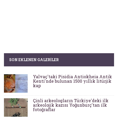
SON EKLENEN GALERILER
Yalvaç'taki Pisidia Antiokheia Antik
Kenti'nde bulunan 1500 yıllık litürjik
kap
Çinli arkeologların Türkiye'deki ilk
arkeolojik kazısı Yoğunburç'tan ilk
fotoğraflar