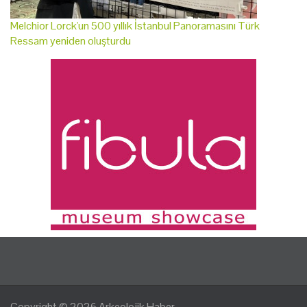
Melchior Lorck'un 500 yıllık İstanbul Panoramasını Türk
Ressam yeniden oluşturdu
Copyright © 2026
Arkeolojik Haber