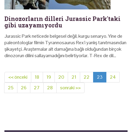
Dinozorların dilleri Jurassic Park'taki
gibi uzayamıyordu
Jurassic Park neticede belgesel değil, kurgu senaryo. Yine de
paleontologlar filmin Tyrannosaurus Rex'i yanlış tanıtmasından
şikayetçi. Araştırmalar alt damağına bağlı olduğundan birçok
dinozorun dilini sallayamadığını belirtiyorlar. T-Rex de dil…
<< önceki
18
19
20
21
22
23
24
25
26
27
28
sonraki >>