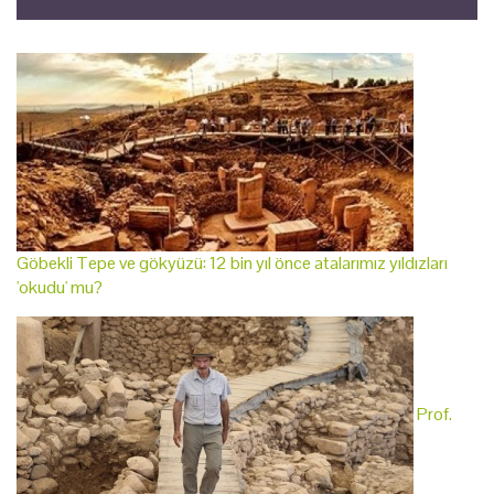
Göbekli Tepe ve gökyüzü: 12 bin yıl önce atalarımız yıldızları
'okudu' mu?
Prof.