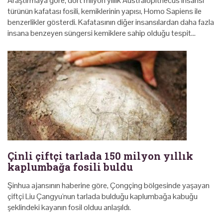
Araştırmaya göre; dört milyon yıllık Australopithecus insansı
türünün kafatası fosili, kemiklerinin yapısı, Homo Sapiens ile
benzerlikler gösterdi. Kafatasının diğer insansılardan daha fazla
insana benzeyen süngersi kemiklere sahip olduğu tespit…
Çinli çiftçi tarlada 150 milyon yıllık
kaplumbağa fosili buldu
Şinhua ajansının haberine göre, Çongçing bölgesinde yaşayan
çiftçi Liu Çangyu'nun tarlada bulduğu kaplumbağa kabuğu
şeklindeki kayanın fosil olduu anlaşıldı.