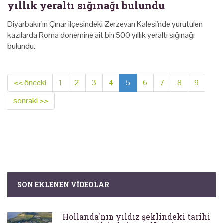
yıllık yeraltı sığınağı bulundu
Diyarbakır'ın Çınar ilçesindeki Zerzevan Kalesi'nde yürütülen
kazılarda Roma dönemine ait bin 500 yıllık yeraltı sığınağı
bulundu.
<< önceki
1
2
3
4
5
6
7
8
9
sonraki >>
SON EKLENEN VIDEOLAR
Hollanda'nın yıldız şeklindeki tarihi