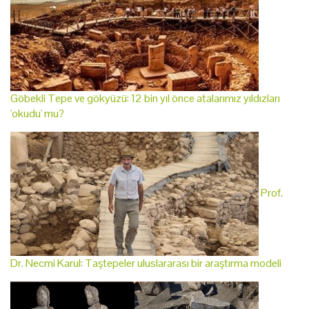
Göbekli Tepe ve gökyüzü: 12 bin yıl önce atalarımız yıldızları
'okudu' mu?
Prof.
Dr. Necmi Karul: Taştepeler uluslararası bir araştırma modeli