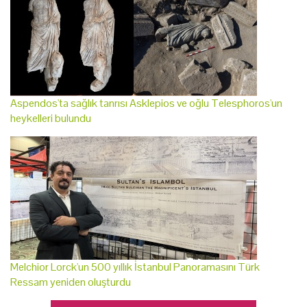
Aspendos'ta sağlık tanrısı Asklepios ve oğlu Telesphoros'un
heykelleri bulundu
Melchior Lorck'un 500 yıllık İstanbul Panoramasını Türk
Ressam yeniden oluşturdu