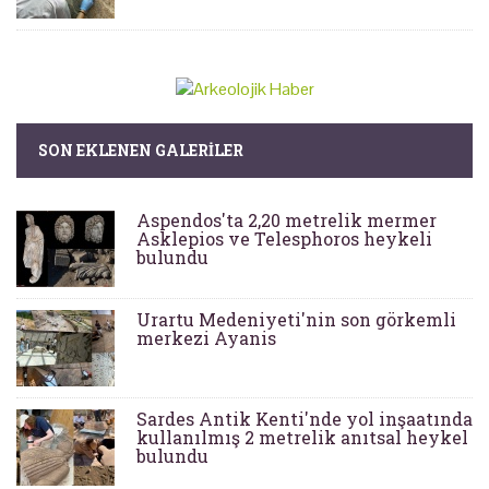
SON EKLENEN GALERILER
Aspendos'ta 2,20 metrelik mermer
Asklepios ve Telesphoros heykeli
bulundu
Urartu Medeniyeti'nin son görkemli
merkezi Ayanis
Sardes Antik Kenti'nde yol inşaatında
kullanılmış 2 metrelik anıtsal heykel
bulundu