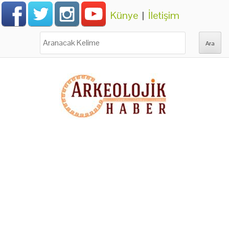
Künye
|
İletişim
Ara: