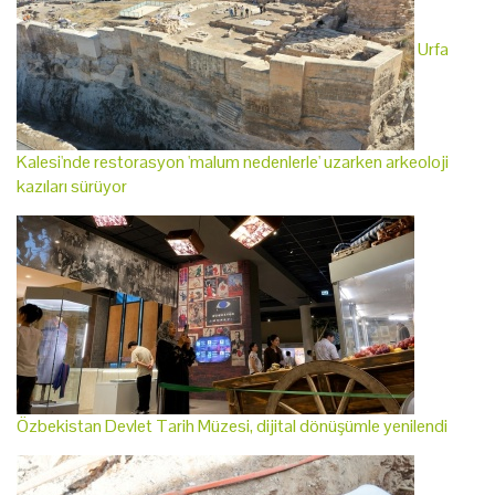
Urfa
Kalesi'nde restorasyon 'malum nedenlerle' uzarken arkeoloji
kazıları sürüyor
Özbekistan Devlet Tarih Müzesi, dijital dönüşümle yenilendi