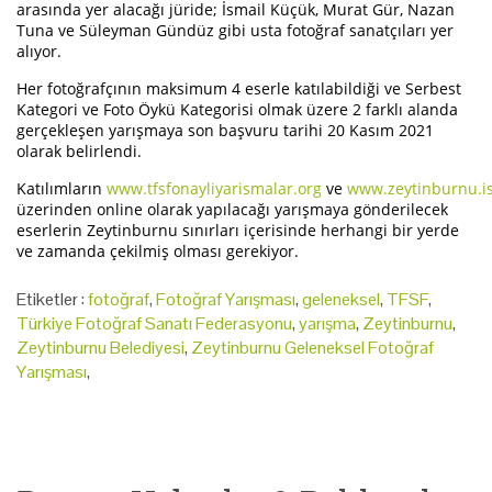
arasında yer alacağı jüride; İsmail Küçük, Murat Gür, Nazan
Tuna ve Süleyman Gündüz gibi usta fotoğraf sanatçıları yer
alıyor.
Her fotoğrafçının maksimum 4 eserle katılabildiği ve Serbest
Kategori ve Foto Öykü Kategorisi olmak üzere 2 farklı alanda
gerçekleşen yarışmaya son başvuru tarihi 20 Kasım 2021
olarak belirlendi.
Katılımların
www.tfsfonayliyarismalar.org
ve
www.zeytinburnu.i
üzerinden online olarak yapılacağı yarışmaya gönderilecek
eserlerin Zeytinburnu sınırları içerisinde herhangi bir yerde
ve zamanda çekilmiş olması gerekiyor.
Etiketler :
fotoğraf
,
Fotoğraf Yarışması
,
geleneksel
,
TFSF
,
Türkiye Fotoğraf Sanatı Federasyonu
,
yarışma
,
Zeytinburnu
,
Zeytinburnu Belediyesi
,
Zeytinburnu Geleneksel Fotoğraf
Yarışması
,