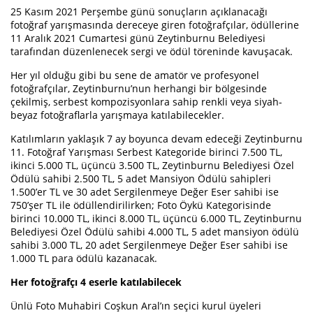
25 Kasım 2021 Perşembe günü sonuçların açıklanacağı
fotoğraf yarışmasında dereceye giren fotoğrafçılar, ödüllerine
11 Aralık 2021 Cumartesi günü Zeytinburnu Belediyesi
tarafından düzenlenecek sergi ve ödül töreninde kavuşacak.
Her yıl olduğu gibi bu sene de amatör ve profesyonel
fotoğrafçılar, Zeytinburnu’nun herhangi bir bölgesinde
çekilmiş, serbest kompozisyonlara sahip renkli veya siyah-
beyaz fotoğraflarla yarışmaya katılabilecekler.
Katılımların yaklaşık 7 ay boyunca devam edeceği Zeytinburnu
11. Fotoğraf Yarışması Serbest Kategoride birinci 7.500 TL,
ikinci 5.000 TL, üçüncü 3.500 TL, Zeytinburnu Belediyesi Özel
Ödülü sahibi 2.500 TL, 5 adet Mansiyon Ödülü sahipleri
1.500’er TL ve 30 adet Sergilenmeye Değer Eser sahibi ise
750’şer TL ile ödüllendirilirken; Foto Öykü Kategorisinde
birinci 10.000 TL, ikinci 8.000 TL, üçüncü 6.000 TL, Zeytinburnu
Belediyesi Özel Ödülü sahibi 4.000 TL, 5 adet mansiyon ödülü
sahibi 3.000 TL, 20 adet Sergilenmeye Değer Eser sahibi ise
1.000 TL para ödülü kazanacak.
Her fotoğrafçı 4 eserle katılabilecek
Ünlü Foto Muhabiri Coşkun Aral’ın seçici kurul üyeleri