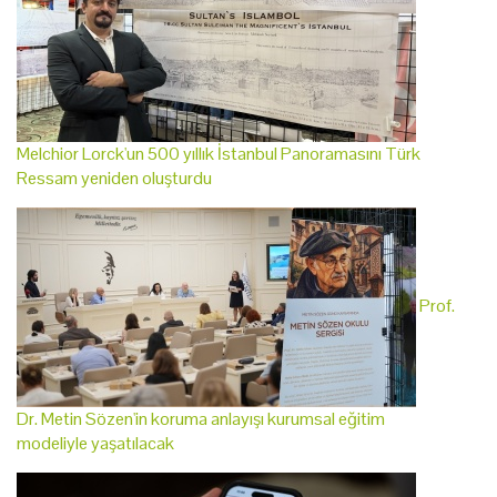
Melchior Lorck'un 500 yıllık İstanbul Panoramasını Türk
Ressam yeniden oluşturdu
Prof.
Dr. Metin Sözen'in koruma anlayışı kurumsal eğitim
modeliyle yaşatılacak