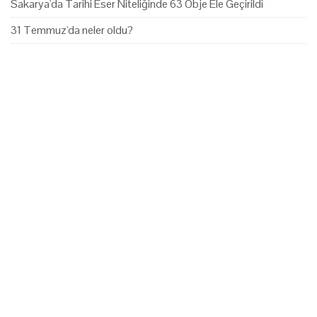
Sakarya'da Tarihi Eser Niteliğinde 63 Obje Ele Geçirildi
31 Temmuz'da neler oldu?