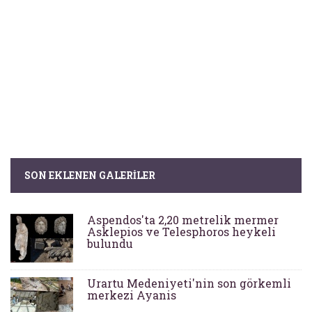
SON EKLENEN GALERILER
Aspendos'ta 2,20 metrelik mermer
Asklepios ve Telesphoros heykeli
bulundu
Urartu Medeniyeti'nin son görkemli
merkezi Ayanis