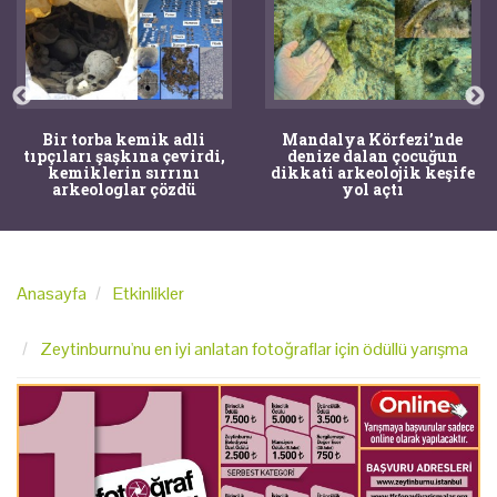
Bir torba kemik adli
Mandalya Körfezi’nde
tıpçıları şaşkına çevirdi,
denize dalan çocuğun
kemiklerin sırrını
dikkati arkeolojik keşife
arkeologlar çözdü
yol açtı
Anasayfa
Etkinlikler
Zeytinburnu'nu en iyi anlatan fotoğraflar için ödüllü yarışma