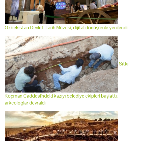
Özbekistan Devlet Tarih Müzesi, dijital dönüşümle yenilendi
Sıtkı
Koçman Caddesi'ndeki kazıyı belediye ekipleri başlattı,
arkeologlar devraldı