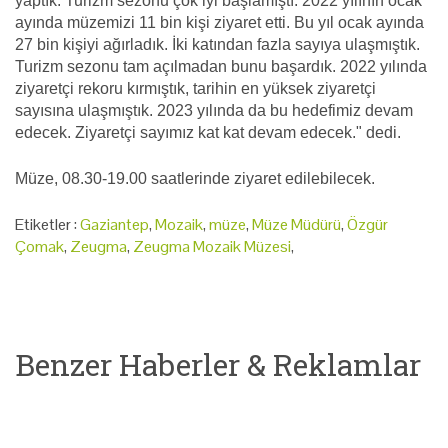
yaptık. Turizm sezonu çok iyi başlamıştı. 2022 yılının ocak
ayında müzemizi 11 bin kişi ziyaret etti. Bu yıl ocak ayında
27 bin kişiyi ağırladık. İki katından fazla sayıya ulaşmıştık.
Turizm sezonu tam açılmadan bunu başardık. 2022 yılında
ziyaretçi rekoru kırmıştık, tarihin en yüksek ziyaretçi
sayısına ulaşmıştık. 2023 yılında da bu hedefimiz devam
edecek. Ziyaretçi sayımız kat kat devam edecek." dedi.
Müze, 08.30-19.00 saatlerinde ziyaret edilebilecek.
Etiketler :
Gaziantep
,
Mozaik
,
müze
,
Müze Müdürü
,
Özgür
Çomak
,
Zeugma
,
Zeugma Mozaik Müzesi
,
Benzer Haberler & Reklamlar