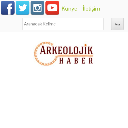
Künye
|
İletişim
Ara: