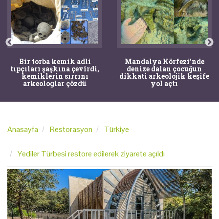
İstanbul'un Tarihi
Mandalya Körfezi’nde
Ağaçları Dijital Pasaportla
denize dalan çocuğun
Korunacak: Risklere Karşı
dikkati arkeolojik keşife
MR'lı Önlem
yol açtı
Anasayfa
Restorasyon
Türkiye
Yediler Türbesi restore edilerek ziyarete açıldı