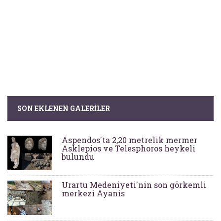
SON EKLENEN GALERILER
Aspendos'ta 2,20 metrelik mermer
Asklepios ve Telesphoros heykeli
bulundu
Urartu Medeniyeti'nin son görkemli
merkezi Ayanis