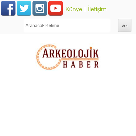
Künye
|
İletişim
Ara: