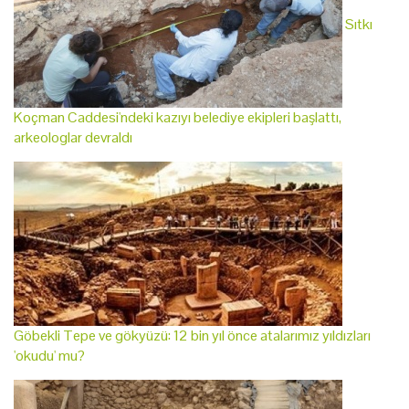
Sıtkı
Koçman Caddesi'ndeki kazıyı belediye ekipleri başlattı,
arkeologlar devraldı
Göbekli Tepe ve gökyüzü: 12 bin yıl önce atalarımız yıldızları
'okudu' mu?