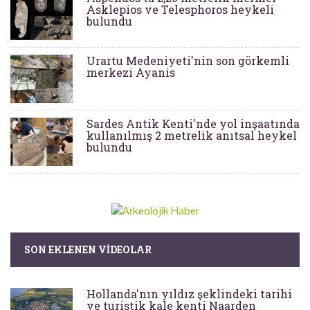
Asklepios ve Telesphoros heykeli
bulundu
Urartu Medeniyeti'nin son görkemli
merkezi Ayanis
Sardes Antik Kenti'nde yol inşaatında
kullanılmış 2 metrelik anıtsal heykel
bulundu
SON EKLENEN VIDEOLAR
Hollanda'nın yıldız şeklindeki tarihi
ve turistik kale kenti Naarden