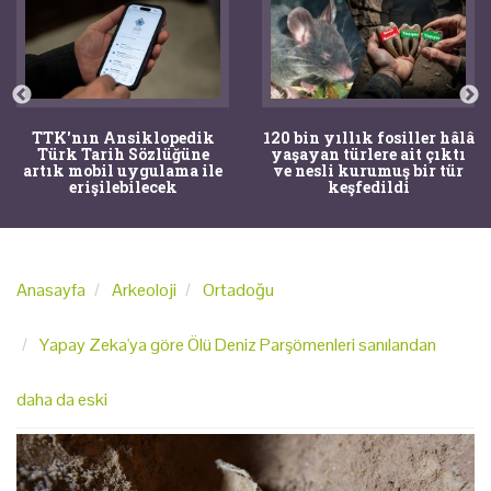
TTK'nın Ansiklopedik
120 bin yıllık fosiller hâlâ
Türk Tarih Sözlüğüne
yaşayan türlere ait çıktı
artık mobil uygulama ile
ve nesli kurumuş bir tür
erişilebilecek
keşfedildi
Anasayfa
Arkeoloji
Ortadoğu
Yapay Zeka'ya göre Ölü Deniz Parşömenleri sanılandan
daha da eski