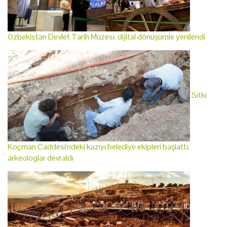
Özbekistan Devlet Tarih Müzesi, dijital dönüşümle yenilendi
Sıtkı
Koçman Caddesi'ndeki kazıyı belediye ekipleri başlattı,
arkeologlar devraldı