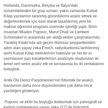
Hollanda, Danimarka, Belçika ve İtalya'daki
üniversitelerden bir grup uzman, yakın zamanda Kutsal
Kitap yazılarının taranmış görüntülerini analiz etmek ve
değerlendirmek için özel olarak tasarlanmış yeni bir
makine öğrenimi programı üzerinde işbirliği yaptı. Bilim
insanları Mladen Popovic, Maruf Dhali ve Lambert
Schomaker'in aralarında yer aldığı ekibin çalışmalarında;
Yaratılış Kitabı'nda adı geçen ölümsüz peygamberden
adını alan yapay zeka Enoch, radyokarbonla tarihlenmiş
tarihi Kutsal Kitap metinlerinin listesiyle ve her bir el
yazmasının yazı karakterlerinin analiziyle oluşturulan iki
temel veri setini analiz etti ve sonrasında bu iki veritabanını
birleştirdi.
Antik Ölü Deniz Parşömenleri'nin fütüristik bir analizi,
bazılarının daha önce düşünülenden çok daha önce
yazıldığını gösteriyor.
Popovic ve ekibi bu boşluğu doldurmak için paleografi ve
karbon tarihlemesini yapay zeka (YZ) ile birleştirdi .