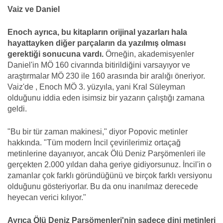
Vaiz ve Daniel
Enoch ayrıca, bu kitapların orijinal yazarları hala
hayattayken diğer parçaların da yazılmış olması
gerektiği sonucuna vardı.
Örneğin, akademisyenler
Daniel'in MÖ 160 civarında bitirildiğini varsayıyor ve
araştırmalar MÖ 230 ile 160 arasında bir aralığı öneriyor.
Vaiz'de , Enoch MÖ 3. yüzyıla, yani Kral Süleyman
olduğunu iddia eden isimsiz bir yazarın çalıştığı zamana
geldi.
"Bu bir tür zaman makinesi," diyor Popovic metinler
hakkında. "Tüm modern İncil çevirilerimiz ortaçağ
metinlerine dayanıyor, ancak Ölü Deniz Parşömenleri ile
gerçekten 2.000 yıldan daha geriye gidiyorsunuz. İncil'in o
zamanlar çok farklı göründüğünü ve birçok farklı versiyonu
olduğunu gösteriyorlar. Bu da onu inanılmaz derecede
heyecan verici kılıyor."
Ayrıca Ölü Deniz Parşömenleri'nin sadece dini metinleri