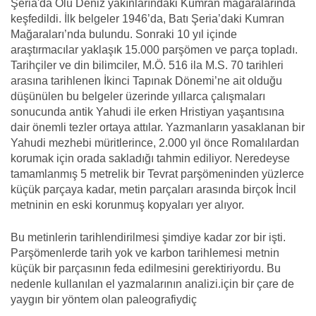
Şeria'da Ölü Deniz yakınlarındaki Kumran mağaralarında
keşfedildi. İlk belgeler 1946’da, Batı Şeria’daki Kumran
Mağaraları’nda bulundu. Sonraki 10 yıl içinde
araştırmacılar yaklaşık 15.000 parşömen ve parça topladı.
Tarihçiler ve din bilimciler, M.Ö. 516 ila M.S. 70 tarihleri
arasına tarihlenen İkinci Tapınak Dönemi’ne ait olduğu
düşünülen bu belgeler üzerinde yıllarca çalışmaları
sonucunda antik Yahudi ile erken Hristiyan yaşantısına
dair önemli tezler ortaya attılar. Yazmanların yasaklanan bir
Yahudi mezhebi müritlerince, 2.000 yıl önce Romalılardan
korumak için orada sakladığı tahmin ediliyor. Neredeyse
tamamlanmış 5 metrelik bir Tevrat parşömeninden yüzlerce
küçük parçaya kadar, metin parçaları arasında birçok İncil
metninin en eski korunmuş kopyaları yer alıyor.
Bu metinlerin tarihlendirilmesi şimdiye kadar zor bir işti.
Parşömenlerde tarih yok ve karbon tarihlemesi metnin
küçük bir parçasının feda edilmesini gerektiriyordu. Bu
nedenle kullanılan el yazmalarının analizi.için bir çare de
yaygın bir yöntem olan paleografiydiç