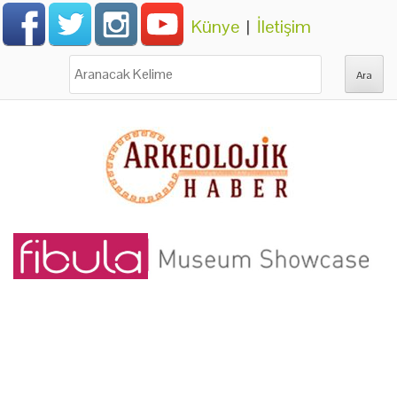
Künye
|
İletişim
Ara: