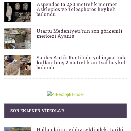
Aspendos'ta 2,20 metrelik mermer
Asklepios ve Telesphoros heykeli
bulundu
Urartu Medeniyeti'nin son görkemli
merkezi Ayanis
Sardes Antik Kenti'nde yol inşaatında
kullanılmış 2 metrelik anıtsal heykel
bulundu
SON EKLENEN VIDEOLAR
Hollanda'nın yıldız şeklindeki tarihi