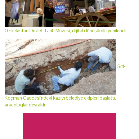
Özbekistan Devlet Tarih Müzesi, dijital dönüşümle yenilendi
Sıtkı
Koçman Caddesi'ndeki kazıyı belediye ekipleri başlattı,
arkeologlar devraldı