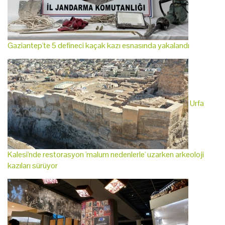
Gaziantep'te 5 defineci kaçak kazı esnasında yakalandı
Urfa
Kalesi'nde restorasyon 'malum nedenlerle' uzarken arkeoloji
kazıları sürüyor