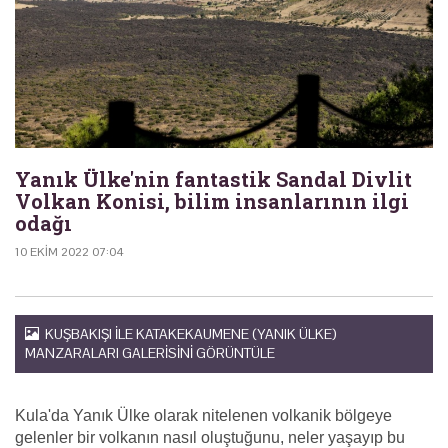
Yanık Ülke'nin fantastik Sandal Divlit
Volkan Konisi, bilim insanlarının ilgi
odağı
10 EKIM 2022 07:04
KUŞBAKIŞI ILE KATAKEKAUMENE (YANIK ÜLKE)
MANZARALARI GALERISINI GÖRÜNTÜLE
Kula'da Yanık Ülke olarak nitelenen volkanik bölgeye
gelenler bir volkanın nasıl oluştuğunu, neler yaşayıp bu