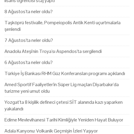
lisans öğrencisi staj yaptı
8 Ağustos'ta neler oldu?
Taşköprü festivalle, Pompeiopolis Antik Kenti uçurtmalarla
şenlendi
7 Ağustos'ta neler oldu?
Anadolu Ateşi'nin Troya'sı Aspendos'ta sergilendi
6 Ağustos'ta neler oldu?
Türkiye İş Bankası RHM Güz Konferansları programı açıklandı
Amed Sportif Faaliyetler'in Süper Lig maçları Diyarbakır'da
turizme yeni umut oldu
Yozgat'ta 8 kişilik defineci çetesi SİT alanında kazı yaparken
yakalandı
Edirne Mevlevihanesi Tarihi Kimliğiyle Yeniden Hayat Buluyor
Adala Kanyonu: Volkanik Geçmişin İzleri Yaşıyor