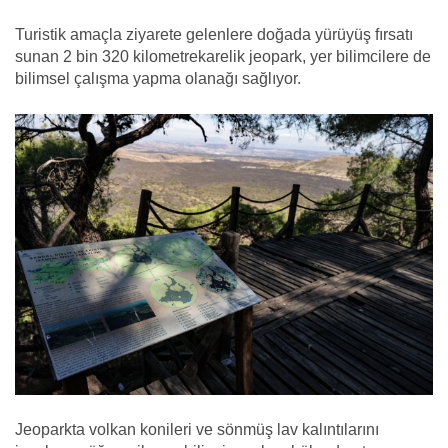
Turistik amaçla ziyarete gelenlere doğada yürüyüş fırsatı
sunan 2 bin 320 kilometrekarelik jeopark, yer bilimcilere de
bilimsel çalışma yapma olanağı sağlıyor.
Jeoparkta volkan konileri ve sönmüş lav kalıntılarını