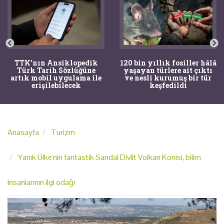
TTK'nın Ansiklopedik
120 bin yıllık fosiller hâlâ
Türk Tarih Sözlüğüne
yaşayan türlere ait çıktı
artık mobil uygulama ile
ve nesli kurumuş bir tür
erişilebilecek
keşfedildi
Anasayfa
Turizm
Yanık Ülke'nin fantastik Sandal Divlit Volkan Konisi, bilim
insanlarının ilgi odağı