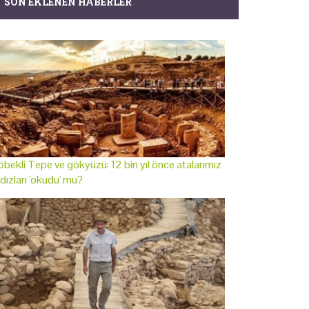
SON EKLENEN HABERLER
bekli Tepe ve gökyüzü: 12 bin yıl önce atalarımız
ldızları 'okudu' mu?