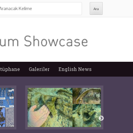
ra:
tüphane
Galeriler
English News