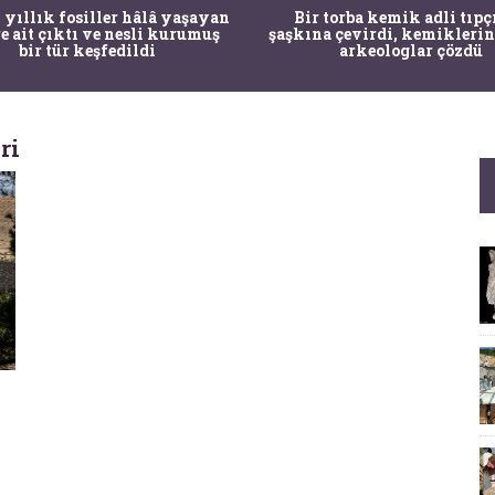
 yıllık fosiller hâlâ yaşayan
Bir torba kemik adli tıpç
re ait çıktı ve nesli kurumuş
şaşkına çevirdi, kemiklerin
bir tür keşfedildi
arkeologlar çözdü
ri