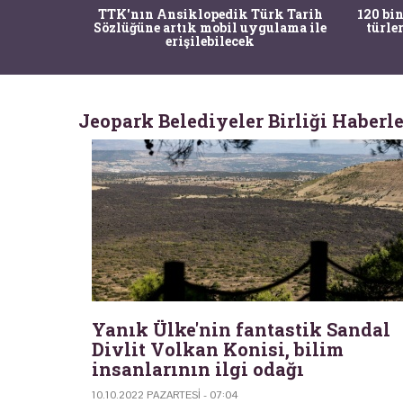
nrısı
TTK'nın Ansiklopedik Türk Tarih
120 bin
horos'un
Sözlüğüne artık mobil uygulama ile
türle
du
erişilebilecek
Jeopark Belediyeler Birliği Haberle
Yanık Ülke'nin fantastik Sandal
Divlit Volkan Konisi, bilim
insanlarının ilgi odağı
10.10.2022 PAZARTESI - 07:04