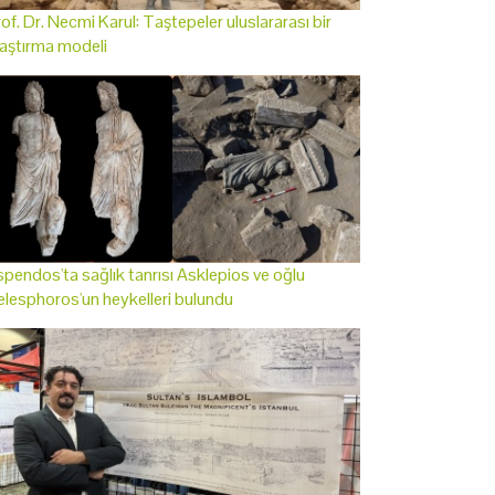
of. Dr. Necmi Karul: Taştepeler uluslararası bir
aştırma modeli
pendos'ta sağlık tanrısı Asklepios ve oğlu
lesphoros'un heykelleri bulundu