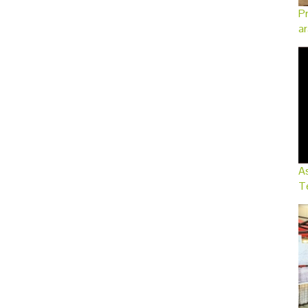
Pr
ar
As
Te