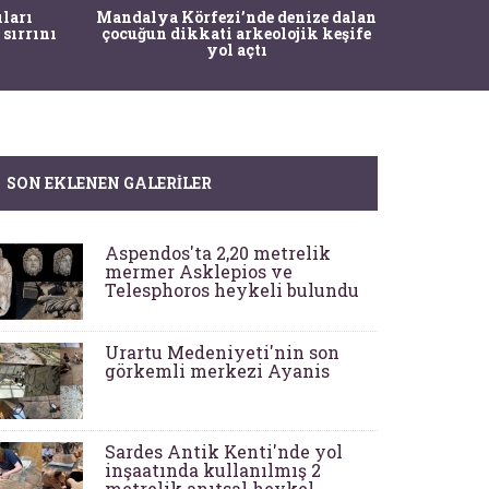
İstanbul
ıları
Mandalya Körfezi’nde denize dalan
Pasapo
 sırrını
çocuğun dikkati arkeolojik keşife
yol açtı
SON EKLENEN GALERILER
Aspendos'ta 2,20 metrelik
mermer Asklepios ve
Telesphoros heykeli bulundu
Urartu Medeniyeti'nin son
görkemli merkezi Ayanis
Sardes Antik Kenti'nde yol
inşaatında kullanılmış 2
metrelik anıtsal heykel