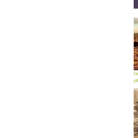
Gö
yı