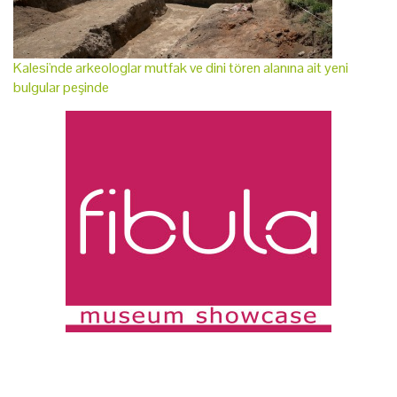
Kalesi'nde arkeologlar mutfak ve dini tören alanına ait yeni
bulgular peşinde