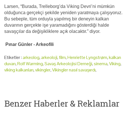
Larsen, “Burada, Trelleborg’da Viking Devri’ni mümkün
olduğunca gerçekçi şekilde yeniden yaratmaya çalışıyoruz.
Bu sebeple, tüm orduyla yapılmış bir deneyin kalkan
duvarının gerçekte işe yaramadığını gösterdiği halde
savaşçılar da değişikliklere açık olacaktır.” diyor.
Pınar Günler - Arkeofili
Etiketler :
arkeolog
,
arkeoloji
,
film
,
Henriette Lyngstrøm
,
kalkan
duvarı
,
Rolf Warming
,
Savaş Arkeolojisi Derneği
,
sinema
,
Viking
,
viking kalkanları
,
vikingler
,
Vikingler nasıl savaşıırdı
,
Benzer Haberler & Reklamlar