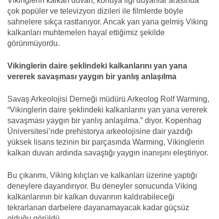
Vikinglerin kalkan duvarı, konuya ilgi duyanlar arasında
çok popüler ve televizyon dizileri ile filmlerde böyle
sahnelere sıkça rastlanıyor. Ancak yan yana gelmiş Viking
kalkanları muhtemelen hayal ettiğimiz şekilde
görünmüyordu.
Vikinglerin daire şeklindeki kalkanlarını yan yana
vererek savaşması yaygın bir yanlış anlaşılma
Savaş Arkeolojisi Derneği müdürü Arkeolog Rolf Warming,
“Vikinglerin daire şeklindeki kalkanlarını yan yana vererek
savaşması yaygın bir yanlış anlaşılma.” diyor. Kopenhag
Üniversitesi’nde prehistorya arkeolojisine dair yazdığı
yüksek lisans tezinin bir parçasında Warming, Vikinglerin
kalkan duvarı ardında savaştığı yaygın inanışını eleştiriyor.
Bu çıkarımı, Viking kılıçları ve kalkanları üzerine yaptığı
deneylere dayandırıyor. Bu deneyler sonucunda Viking
kalkanlarının bir kalkan duvarının kaldırabileceği
tekrarlanan darbelere dayanamayacak kadar güçsüz
olduğu görüldü.