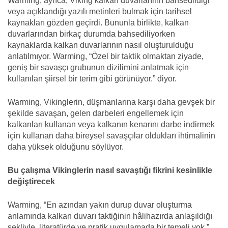
Warming, ayrıca, Viking kalkan duvarlarının bahsedildiği
veya açıklandığı yazılı metinleri bulmak için tarihsel
kaynakları gözden geçirdi. Bununla birlikte, kalkan
duvarlarından birkaç durumda bahsediliyorken
kaynaklarda kalkan duvarlarının nasıl oluşturulduğu
anlatılmıyor. Warming, “Özel bir taktik olmaktan ziyade,
geniş bir savaşçı grubunun dizilimini anlatmak için
kullanılan şiirsel bir terim gibi görünüyor.” diyor.
Warming, Vikinglerin, düşmanlarına karşı daha gevşek bir
şekilde savaşan, gelen darbeleri engellemek için
kalkanları kullanan veya kalkanın kenarını darbe indirmek
için kullanan daha bireysel savaşçılar oldukları ihtimalinin
daha yüksek olduğunu söylüyor.
Bu çalışma Vikinglerin nasıl savaştığı fikrini kesinlikle
değiştirecek
Warming, “En azından yakın durup duvar oluşturma
anlamında kalkan duvarı taktiğinin hâlihazırda anlaşıldığı
şekliyle, literatürde ve pratik uygulamada bir temeli yok.”