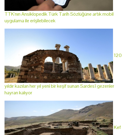
TTK'nın Ansiklopedik Türk Tarih Sözlüğüne artık mobil
uygulama ile erişilebilecek
120
yıldır kazılan her yıl yeni bir keşif sunan Sardes'i gezenler
hayran kalıyor
Kef