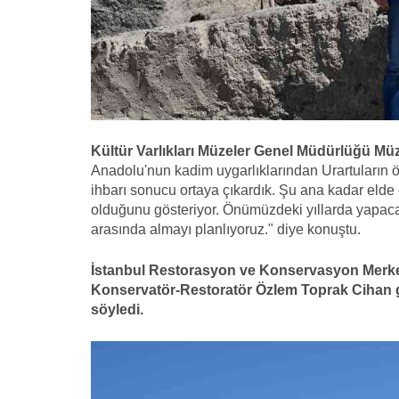
Kültür Varlıkları Müzeler Genel Müdürlüğü Mü
Anadolu'nun kadim uygarlıklarından Urartuların ö
ihbarı sonucu ortaya çıkardık. Şu ana kadar elde e
olduğunu gösteriyor. Önümüzdeki yıllarda yapaca
arasında almayı planlıyoruz." diye konuştu.
İstanbul Restorasyon ve Konservasyon Merke
Konservatör-Restoratör Özlem Toprak Cihan ge
söyledi.