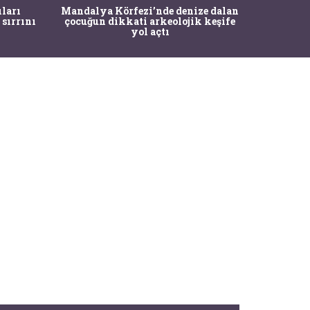
İstanbul
ıları
Mandalya Körfezi’nde denize dalan
Pasapo
 sırrını
çocuğun dikkati arkeolojik keşife
yol açtı