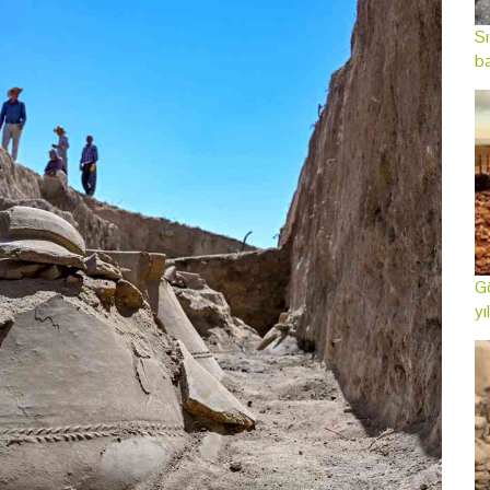
Sı
ba
Gö
yı