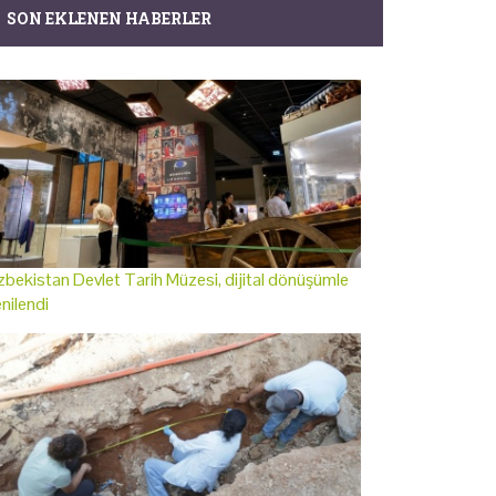
SON EKLENEN HABERLER
bekistan Devlet Tarih Müzesi, dijital dönüşümle
nilendi