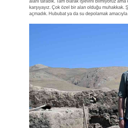
alanı taradık. Tam olarak işlevini bilmiyoruz ama d
karşıyayız. Çok özel bir alan olduğu muhakkak. 
açmadık. Hububat ya da su depolamak amacıyla ku