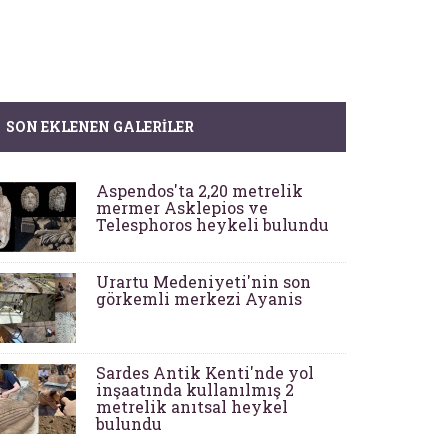
SON EKLENEN GALERILER
Aspendos'ta 2,20 metrelik
mermer Asklepios ve
Telesphoros heykeli bulundu
Urartu Medeniyeti'nin son
görkemli merkezi Ayanis
Sardes Antik Kenti'nde yol
inşaatında kullanılmış 2
metrelik anıtsal heykel
bulundu