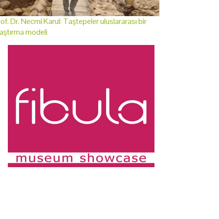
of. Dr. Necmi Karul: Taştepeler uluslararası bir
aştırma modeli