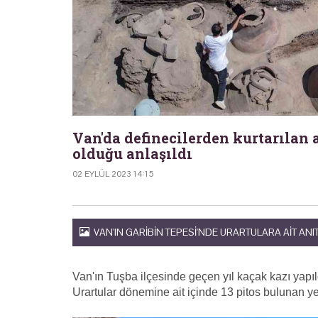
Van'da definecilerden kurtarılan a
olduğu anlaşıldı
02 EYLÜL 2023 14:15
VAN'IN GARIBIN TEPESI'NDE URARTULARA AIT ANI
Van'ın Tuşba ilçesinde geçen yıl kaçak kazı yapıld
Urartular dönemine ait içinde 13 pitos bulunan yeni