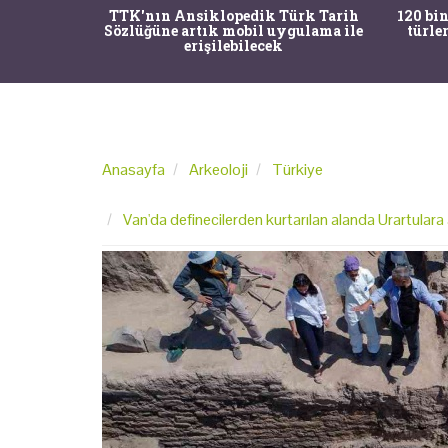
nrısı
TTK'nın Ansiklopedik Türk Tarih
120 bin
horos'un
Sözlüğüne artık mobil uygulama ile
türle
du
erişilebilecek
Anasayfa
Arkeoloji
Türkiye
Van'da definecilerden kurtarılan alanda Urartulara a