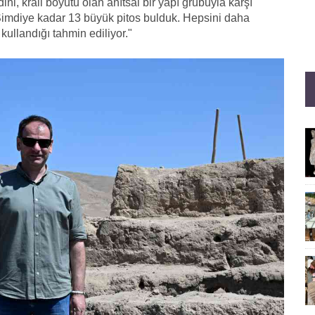
ini, krali boyutu olan anıtsal bir yapı grubuyla karşı
Şimdiye kadar 13 büyük pitos bulduk. Hepsini daha
llandığı tahmin ediliyor."