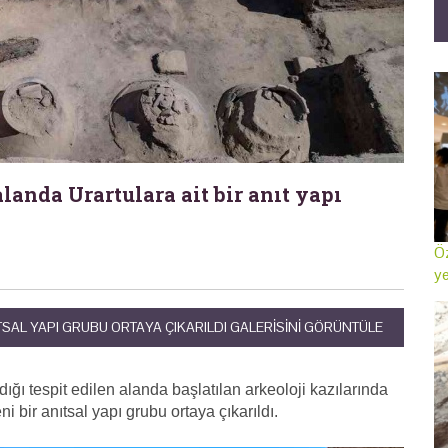
landa Urartulara ait bir anıt yapı
Öz
ye
TSAL YAPI GRUBU ORTAYA ÇIKARILDI GALERISINI GÖRÜNTÜLE
ığı tespit edilen alanda başlatılan arkeoloji kazılarında
 bir anıtsal yapı grubu ortaya çıkarıldı.