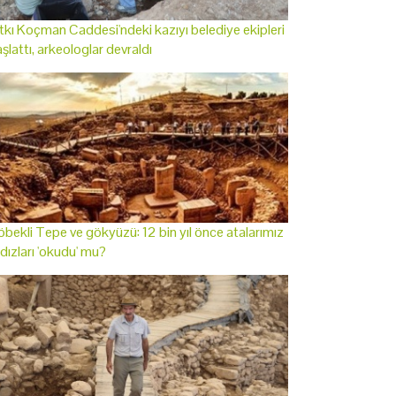
tkı Koçman Caddesi'ndeki kazıyı belediye ekipleri
şlattı, arkeologlar devraldı
bekli Tepe ve gökyüzü: 12 bin yıl önce atalarımız
ldızları 'okudu' mu?