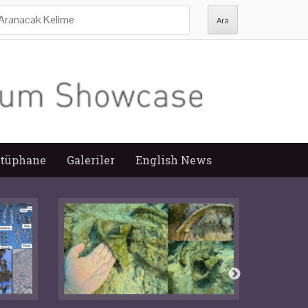
ra:
tüphane
Galeriler
English News