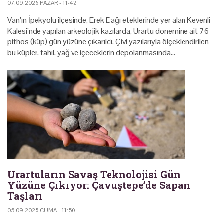
07.09.2025 PAZAR - 11:42
Van’ın İpekyolu ilçesinde, Erek Dağı eteklerinde yer alan Kevenli
Kalesi’nde yapılan arkeolojik kazılarda, Urartu dönemine ait 76
pithos (küp) gün yüzüne çıkarıldı. Çivi yazılarıyla ölçeklendirilen
bu küpler, tahıl, yağ ve içeceklerin depolanmasında…
Urartuların Savaş Teknolojisi Gün
Yüzüne Çıkıyor: Çavuştepe’de Sapan
Taşları
05.09.2025 CUMA - 11:50