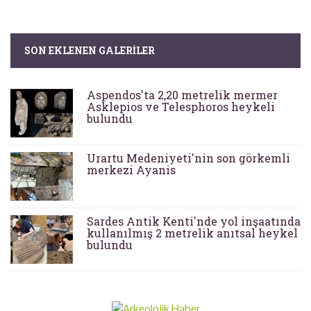
SON EKLENEN GALERILER
Aspendos'ta 2,20 metrelik mermer
Asklepios ve Telesphoros heykeli
bulundu
Urartu Medeniyeti'nin son görkemli
merkezi Ayanis
Sardes Antik Kenti'nde yol inşaatında
kullanılmış 2 metrelik anıtsal heykel
bulundu