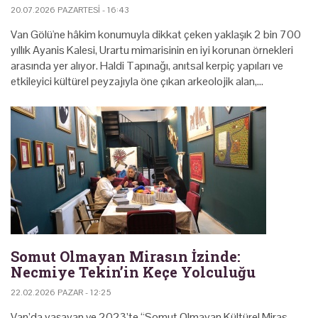
20.07.2026 PAZARTESI - 16:43
Van Gölü'ne hâkim konumuyla dikkat çeken yaklaşık 2 bin 700
yıllık Ayanis Kalesi, Urartu mimarisinin en iyi korunan örnekleri
arasında yer alıyor. Haldi Tapınağı, anıtsal kerpiç yapıları ve
etkileyici kültürel peyzajıyla öne çıkan arkeolojik alan,…
Somut Olmayan Mirasın İzinde:
Necmiye Tekin’in Keçe Yolculuğu
22.02.2026 PAZAR - 12:25
Van’da yaşayan ve 2023’te “Somut Olmayan Kültürel Miras