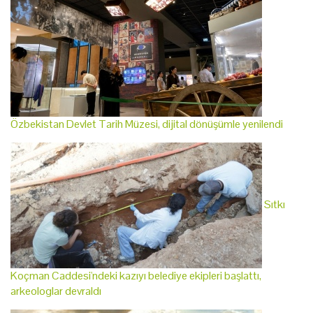
Özbekistan Devlet Tarih Müzesi, dijital dönüşümle yenilendi
Sıtkı
Koçman Caddesi'ndeki kazıyı belediye ekipleri başlattı,
arkeologlar devraldı