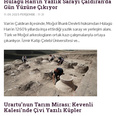
Hülagü Han’ın Yazlık Sarayı Çaldıran’da
Gün Yüzüne Çıkıyor
11.09.2025 PERŞEMBE - 11:31
Van’ın Çaldıran ilçesinde, Moğol İlhanlı Devleti hükümdarı Hülagü
Han’ın 1260’lı yıllarda inşa ettirdiği yazlık saray ve yerleşim alanı,
Türk ve Moğol arkeologların ortak kazı çalışmalarıyla ortaya
çıkarılıyor. İzmir Katip Çelebi Üniversitesi ve…
Urartu’nun Tarım Mirası: Kevenli
Kalesi’nde Çivi Yazılı Küpler