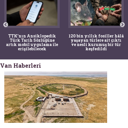
120 bin yıllık fosiller hâlâ
Bir torba kemik adli
yaşayan türlere ait çıktı
tıpçıları şaşkına çevirdi,
ve nesli kurumuş bir tür
kemiklerin sırrını
keşfedildi
arkeologlar çözdü
Van Haberleri