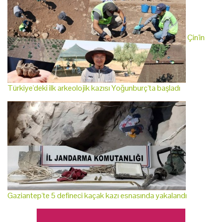
Çin'in
Türkiye'deki ilk arkeolojik kazısı Yoğunburç'ta başladı
Gaziantep'te 5 defineci kaçak kazı esnasında yakalandı