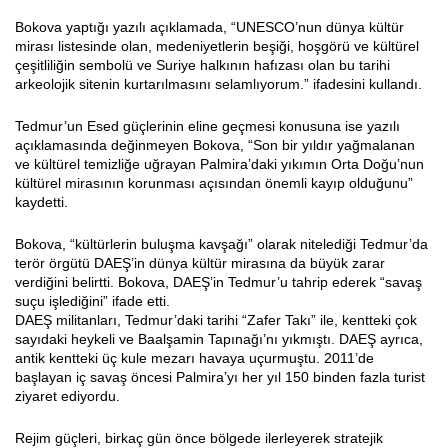
Bokova yaptığı yazılı açıklamada, “UNESCO’nun dünya kültür
mirası listesinde olan, medeniyetlerin beşiği, hoşgörü ve kültürel
çeşitliliğin sembolü ve Suriye halkının hafızası olan bu tarihi
arkeolojik sitenin kurtarılmasını selamlıyorum.” ifadesini kullandı.
Tedmur’un Esed güçlerinin eline geçmesi konusuna ise yazılı
açıklamasında değinmeyen Bokova, “Son bir yıldır yağmalanan
ve kültürel temizliğe uğrayan Palmira’daki yıkımın Orta Doğu’nun
kültürel mirasının korunması açısından önemli kayıp olduğunu”
kaydetti.
Bokova, “kültürlerin buluşma kavşağı” olarak nitelediği Tedmur’da
terör örgütü DAEŞ’in dünya kültür mirasına da büyük zarar
verdiğini belirtti. Bokova, DAEŞ’in Tedmur’u tahrip ederek “savaş
suçu işlediğini” ifade etti.
DAEŞ militanları, Tedmur’daki tarihi “Zafer Takı” ile, kentteki çok
sayıdaki heykeli ve Baalşamin Tapınağı’nı yıkmıştı. DAEŞ ayrıca,
antik kentteki üç kule mezarı havaya uçurmuştu. 2011’de
başlayan iç savaş öncesi Palmira’yı her yıl 150 binden fazla turist
ziyaret ediyordu.
Rejim güçleri, birkaç gün önce bölgede ilerleyerek stratejik