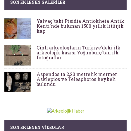
SON EKLENEN GALERILER
Yalvaç'taki Pisidia Antiokheia Antik
Kenti'nde bulunan 1500 yıllık litürjik
kap
Çinli arkeologların Türkiye'deki ilk
arkeolojik kazısı Yoğunburç'tan ilk
fotoğraflar
Aspendos'ta 2,20 metrelik mermer
Asklepios ve Telesphoros heykeli
bulundu
SON EKLENEN VIDEOLAR