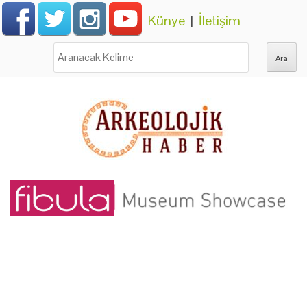
Künye
|
İletişim
Ara: