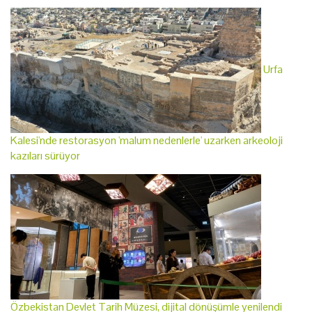
Urfa
Kalesi'nde restorasyon 'malum nedenlerle' uzarken arkeoloji
kazıları sürüyor
Özbekistan Devlet Tarih Müzesi, dijital dönüşümle yenilendi