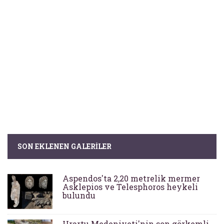
SON EKLENEN GALERILER
Aspendos'ta 2,20 metrelik mermer
Asklepios ve Telesphoros heykeli
bulundu
Urartu Medeniyeti'nin son görkemli