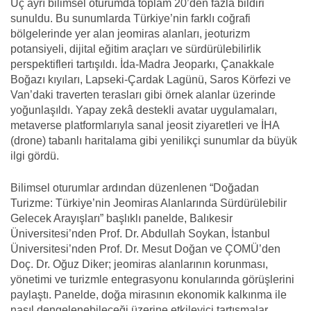
Üç ayrı bilimsel oturumda toplam 20’den fazla bildiri
sunuldu. Bu sunumlarda Türkiye’nin farklı coğrafi
bölgelerinde yer alan jeomiras alanları, jeoturizm
potansiyeli, dijital eğitim araçları ve sürdürülebilirlik
perspektifleri tartışıldı. İda-Madra Jeoparkı, Çanakkale
Boğazı kıyıları, Lapseki-Çardak Lagünü, Saros Körfezi ve
Van’daki traverten terasları gibi örnek alanlar üzerinde
yoğunlaşıldı. Yapay zekâ destekli avatar uygulamaları,
metaverse platformlarıyla sanal jeosit ziyaretleri ve İHA
(drone) tabanlı haritalama gibi yenilikçi sunumlar da büyük
ilgi gördü.
Bilimsel oturumlar ardından düzenlenen “Doğadan
Turizme: Türkiye’nin Jeomiras Alanlarında Sürdürülebilir
Gelecek Arayışları” başlıklı panelde, Balıkesir
Üniversitesi’nden Prof. Dr. Abdullah Soykan, İstanbul
Üniversitesi’nden Prof. Dr. Mesut Doğan ve ÇOMÜ’den
Doç. Dr. Oğuz Diker; jeomiras alanlarının korunması,
yönetimi ve turizmle entegrasyonu konularında görüşlerini
paylaştı. Panelde, doğa mirasının ekonomik kalkınma ile
nasıl dengelenebileceği üzerine etkileyici tartışmalar