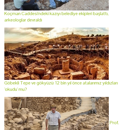
Koçman Caddesi'ndeki kazıyı belediye ekipleri başlattı,
arkeologlar devraldı
Göbekli Tepe ve gökyüzü: 12 bin yıl önce atalarımız yıldızları
'okudu' mu?
Prof.