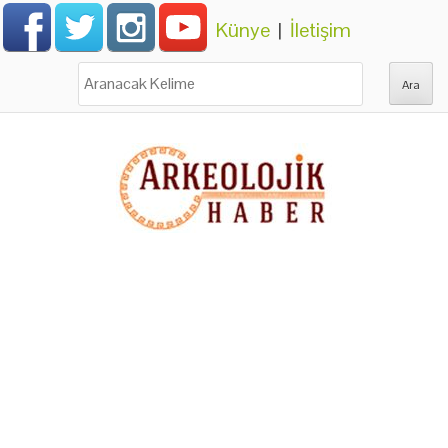
Künye
|
İletişim
Ara: