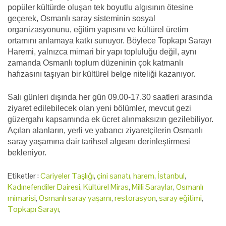
popüler kültürde oluşan tek boyutlu algısının ötesine
geçerek, Osmanlı saray sisteminin sosyal
organizasyonunu, eğitim yapısını ve kültürel üretim
ortamını anlamaya katkı sunuyor. Böylece Topkapı Sarayı
Haremi, yalnızca mimari bir yapı topluluğu değil, aynı
zamanda Osmanlı toplum düzeninin çok katmanlı
hafızasını taşıyan bir kültürel belge niteliği kazanıyor.
Salı günleri dışında her gün 09.00-17.30 saatleri arasında
ziyaret edilebilecek olan yeni bölümler, mevcut gezi
güzergahı kapsamında ek ücret alınmaksızın gezilebiliyor.
Açılan alanların, yerli ve yabancı ziyaretçilerin Osmanlı
saray yaşamına dair tarihsel algısını derinleştirmesi
bekleniyor.
Etiketler :
Cariyeler Taşlığı
,
çini sanatı
,
harem
,
İstanbul
,
Kadınefendiler Dairesi
,
Kültürel Miras
,
Milli Saraylar
,
Osmanlı
mimarisi
,
Osmanlı saray yaşamı
,
restorasyon
,
saray eğitimi
,
Topkapı Sarayı
,