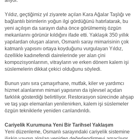
alıyor.
Yıldız, geçtiğimiz yıl ziyarete açılan Kara Ağalar Taşlığı ve
bağlantılı birimlerin yoğun ilgi gördüğünü hatırlatarak, bu
yeni açılışın da sarayın daha önce görülmemiş özgün
mekanlarını görünür kıldığını ifade etti. Yaklaşık 350 yıllık
yapılardan oluşan alanın, Osmanlı saray mimarisinin çok
katmanlı yapısını ortaya koyduğunu vurgulayan Yıldız,
özellikle kadınefendi dairelerinde yer alan çini
kompozisyonlarının, vitrayların ve erken dönem kalem işi
süslemelerin dikkat çekici olduğunu söyledi.
Bunun yanı sıra çamaşırhane, mutfak, kiler ve yardımcı
hizmet alanlarının mimari yapısının da işlevsel açıdan
farklılık gösterdiği belirtiliyor. Restorasyon sürecinde ahşap
ve taş yapı elemanları yenilenirken, kalem işi süslemeler
özgün tekniklerle yeniden canlandırıldı.
Cariyelik Kurumuna Yeni Bir Tarihsel Yaklaşım
Yeni düzenleme, Osmanlı sarayındaki cariyelik sistemine
ilişkin yaygın algıları yeniden değerlendirmeyi amaçlıyor.