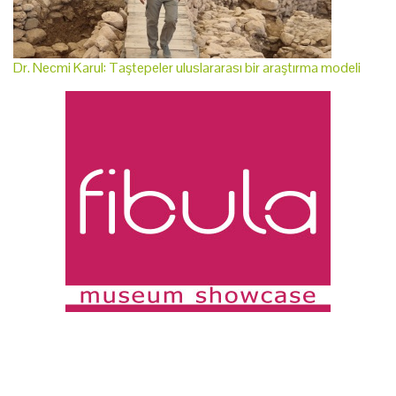
Dr. Necmi Karul: Taştepeler uluslararası bir araştırma modeli