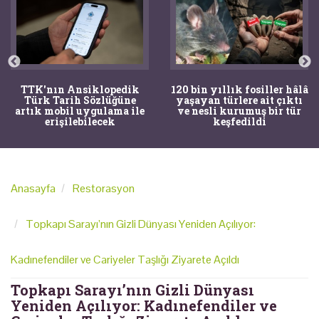
TTK'nın Ansiklopedik
120 bin yıllık fosiller hâlâ
Türk Tarih Sözlüğüne
yaşayan türlere ait çıktı
artık mobil uygulama ile
ve nesli kurumuş bir tür
erişilebilecek
keşfedildi
Anasayfa
Restorasyon
Topkapı Sarayı’nın Gizli Dünyası Yeniden Açılıyor:
Kadınefendiler ve Cariyeler Taşlığı Ziyarete Açıldı
Topkapı Sarayı’nın Gizli Dünyası
Yeniden Açılıyor: Kadınefendiler ve