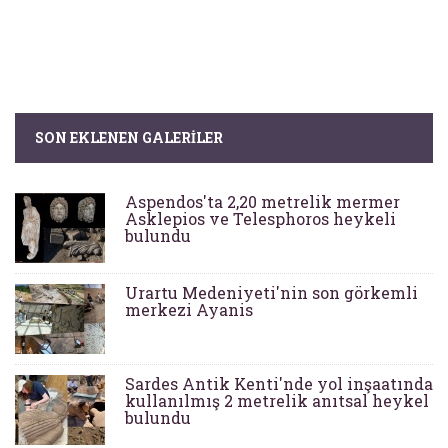
SON EKLENEN GALERILER
Aspendos'ta 2,20 metrelik mermer
Asklepios ve Telesphoros heykeli
bulundu
Urartu Medeniyeti'nin son görkemli
merkezi Ayanis
Sardes Antik Kenti'nde yol inşaatında
kullanılmış 2 metrelik anıtsal heykel
bulundu