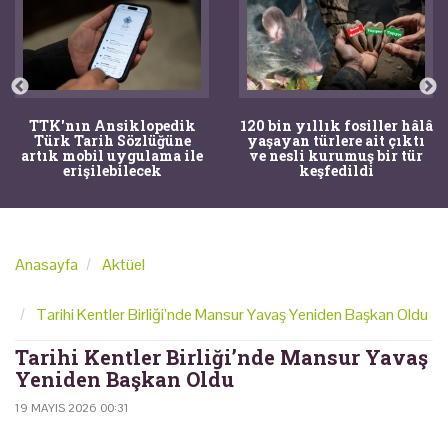
TTK'nın Ansiklopedik
120 bin yıllık fosiller hâlâ
Türk Tarih Sözlüğüne
yaşayan türlere ait çıktı
artık mobil uygulama ile
ve nesli kurumuş bir tür
erişilebilecek
keşfedildi
Anasayfa
Aktüel
Tarihi Kentler Birliği’nde Mansur Yavaş Yeniden Başkan Oldu
Tarihi Kentler Birliği’nde Mansur Yavaş
Yeniden Başkan Oldu
19 MAYIS 2026 00:31