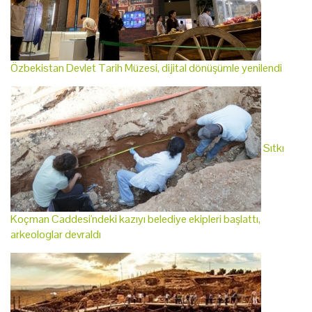
Özbekistan Devlet Tarih Müzesi, dijital dönüşümle yenilendi
Sıtkı
Koçman Caddesi'ndeki kazıyı belediye ekipleri başlattı,
arkeologlar devraldı