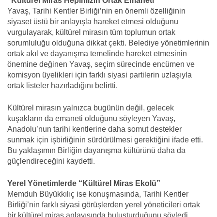
“Kültürel Miras Hepimizin Ortak Emaneti”
Yavaş, Tarihi Kentler Birliği’nin en önemli özelliğinin
siyaset üstü bir anlayışla hareket etmesi olduğunu
vurgulayarak, kültürel mirasın tüm toplumun ortak
sorumluluğu olduğuna dikkat çekti. Belediye yönetimlerinin
ortak akıl ve dayanışma temelinde hareket etmesinin
önemine değinen Yavaş, seçim sürecinde encümen ve
komisyon üyelikleri için farklı siyasi partilerin uzlaşıyla
ortak listeler hazırladığını belirtti.
Kültürel mirasın yalnızca bugünün değil, gelecek
kuşakların da emaneti olduğunu söyleyen Yavaş,
Anadolu’nun tarihi kentlerine daha somut destekler
sunmak için işbirliğinin sürdürülmesi gerektiğini ifade etti.
Bu yaklaşımın Birliğin dayanışma kültürünü daha da
güçlendireceğini kaydetti.
Yerel Yönetimlerde “Kültürel Miras Ekolü”
Memduh Büyükkılıç ise konuşmasında, Tarihi Kentler
Birliği’nin farklı siyasi görüşlerden yerel yöneticileri ortak
bir kültürel miras anlayışında buluşturduğunu söyledi.