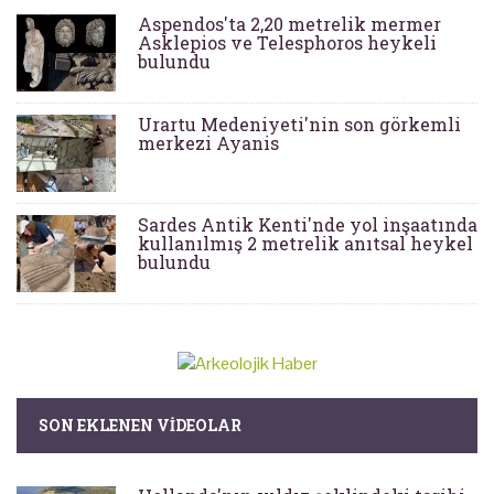
Aspendos'ta 2,20 metrelik mermer
Asklepios ve Telesphoros heykeli
bulundu
Urartu Medeniyeti'nin son görkemli
merkezi Ayanis
Sardes Antik Kenti'nde yol inşaatında
kullanılmış 2 metrelik anıtsal heykel
bulundu
SON EKLENEN VIDEOLAR