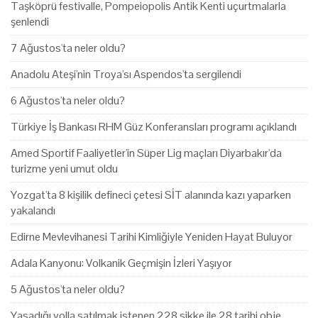
Taşköprü festivalle, Pompeiopolis Antik Kenti uçurtmalarla
şenlendi
7 Ağustos'ta neler oldu?
Anadolu Ateşi'nin Troya'sı Aspendos'ta sergilendi
6 Ağustos'ta neler oldu?
Türkiye İş Bankası RHM Güz Konferansları programı açıklandı
Amed Sportif Faaliyetler'in Süper Lig maçları Diyarbakır'da
turizme yeni umut oldu
Yozgat'ta 8 kişilik defineci çetesi SİT alanında kazı yaparken
yakalandı
Edirne Mevlevihanesi Tarihi Kimliğiyle Yeniden Hayat Buluyor
Adala Kanyonu: Volkanik Geçmişin İzleri Yaşıyor
5 Ağustos'ta neler oldu?
Yasadığı yolla satılmak istenen 228 sikke ile 28 tarihi obje