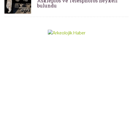
Asklepios ve Telesphoros heykeli
bulundu