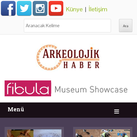
Künye
|
İletişim
Ara:
Menü