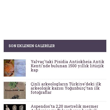
SON EKLENEN GALERILER
Yalvaç'taki Pisidia Antiokheia Antik
Kenti'nde bulunan 1500 yıllık litürjik
kap
Çinli arkeologların Türkiye'deki ilk
arkeolojik kazısı Yoğunburç'tan ilk
fotoğraflar
Aspendos'ta 2,20 metrelik mermer