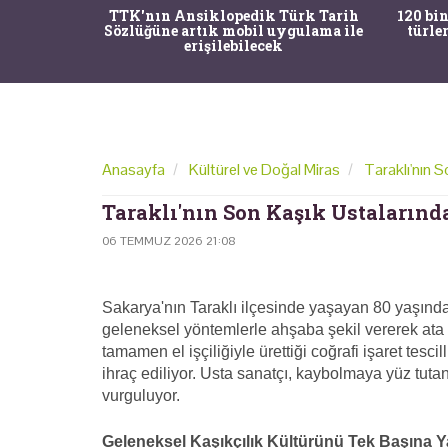
nrısı
TTK'nın Ansiklopedik Türk Tarih
120 bin
horos'un
Sözlüğüne artık mobil uygulama ile
türle
du
erişilebilecek
Anasayfa
Kültürel ve Doğal Miras
Taraklı'nın 
Taraklı'nın Son Kaşık Ustalarınd
06 TEMMUZ 2026 21:08
Sakarya'nın Taraklı ilçesinde yaşayan 80 yaşındak
geleneksel yöntemlerle ahşaba şekil vererek ata m
tamamen el işçiliğiyle ürettiği coğrafi işaret tesci
ihraç ediliyor. Usta sanatçı, kaybolmaya yüz tuta
vurguluyor.
Geleneksel Kaşıkçılık Kültürünü Tek Başına Y