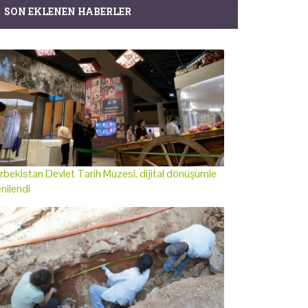
SON EKLENEN HABERLER
bekistan Devlet Tarih Müzesi, dijital dönüşümle
nilendi