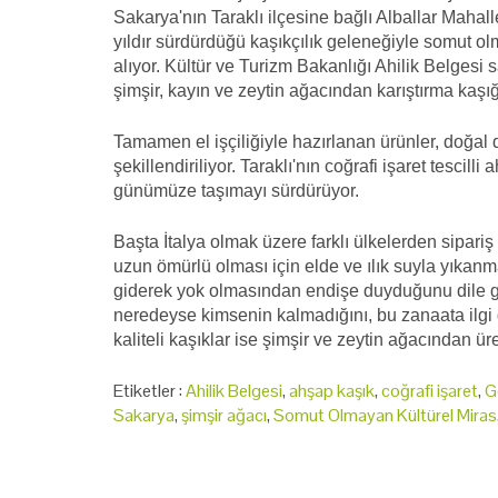
Sakarya'nın Taraklı ilçesine bağlı Alballar Maha
yıldır sürdürdüğü kaşıkçılık geleneğiyle somut ol
alıyor. Kültür ve Turizm Bakanlığı Ahilik Belgesi 
şimşir, kayın ve zeytin ağacından karıştırma kaşığ
Tamamen el işçiliğiyle hazırlanan ürünler, doğa
şekillendiriliyor. Taraklı'nın coğrafi işaret tescil
günümüze taşımayı sürdürüyor.
Başta İtalya olmak üzere farklı ülkelerden sipariş
uzun ömürlü olması için elde ve ılık suyla yıkanma
giderek yok olmasından endişe duyduğunu dile get
neredeyse kimsenin kalmadığını, bu zanaata ilgi 
kaliteli kaşıklar ise şimşir ve zeytin ağacından üret
Etiketler :
Ahilik Belgesi
,
ahşap kaşık
,
coğrafi işaret
,
G
Sakarya
,
şimşir ağacı
,
Somut Olmayan Kültürel Miras