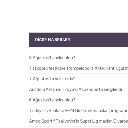
DIĞER HABERLER
8 Ağustos'ta neler oldu?
Taşköprü festivalle, Pompeiopolis Antik Kenti uçurtm
7 Ağustos'ta neler oldu?
Anadolu Ateşi'nin Troya'sı Aspendos'ta sergilendi
6 Ağustos'ta neler oldu?
Türkiye İş Bankası RHM Güz Konferansları programı 
Amed Sportif Faaliyetler'in Süper Lig maçları Diyarb