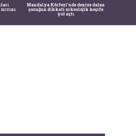
İstanbul
ıları
Mandalya Körfezi’nde denize dalan
Pasapo
 sırrını
çocuğun dikkati arkeolojik keşife
yol açtı