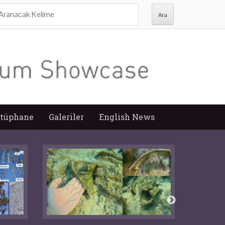
ra:
tüphane
Galeriler
English News