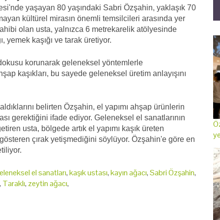
llesi'nde yaşayan 80 yaşındaki Sabri Özşahin, yaklaşık 70
mayan kültürel mirasın önemli temsilcileri arasında yer
sahibi olan usta, yalnızca 6 metrekarelik atölyesinde
ı, yemek kaşığı ve tarak üretiyor.
l dokusu korunarak geleneksel yöntemlerle
li ahşap kaşıkları, bu sayede geleneksel üretim anlayışını
 aldıklarını belirten Özşahin, el yapımı ahşap ürünlerin
sı gerektiğini ifade ediyor. Geleneksel el sanatlarının
Öz
iren usta, bölgede artık el yapımı kaşık üreten
ye
gösteren çırak yetişmediğini söylüyor. Özşahin'e göre en
iliyor.
eleneksel el sanatları
,
kaşık ustası
,
kayın ağacı
,
Sabri Özşahin
,
,
Taraklı
,
zeytin ağacı
,