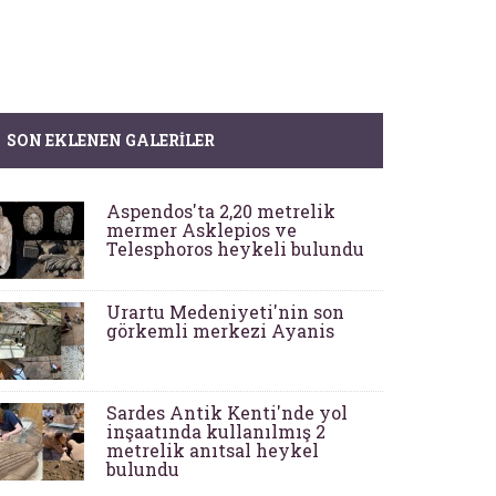
SON EKLENEN GALERILER
Aspendos'ta 2,20 metrelik
mermer Asklepios ve
Telesphoros heykeli bulundu
Urartu Medeniyeti'nin son
görkemli merkezi Ayanis
Sardes Antik Kenti'nde yol
inşaatında kullanılmış 2
metrelik anıtsal heykel
bulundu