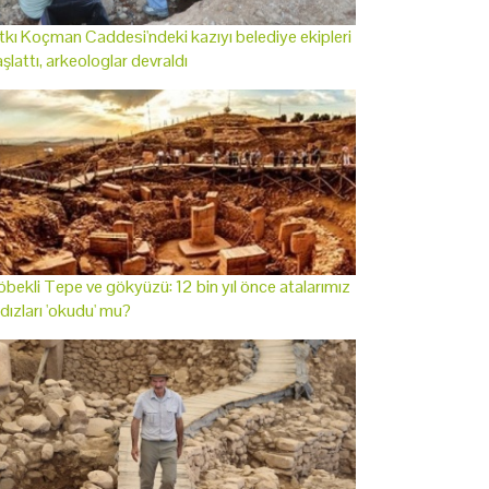
tkı Koçman Caddesi'ndeki kazıyı belediye ekipleri
şlattı, arkeologlar devraldı
bekli Tepe ve gökyüzü: 12 bin yıl önce atalarımız
ldızları 'okudu' mu?