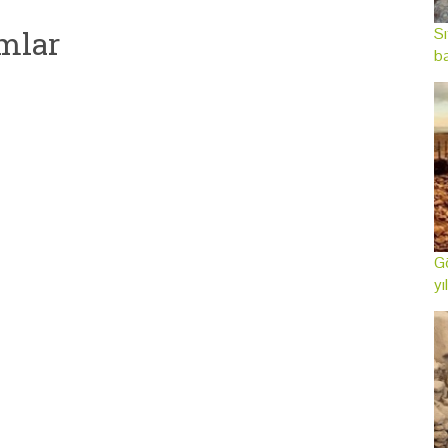
Sı
mlar
ba
Gö
yı