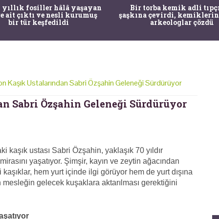
 yıllık fosiller hâlâ yaşayan
Bir torba kemik adli tıpç
re ait çıktı ve nesli kurumuş
şaşkına çevirdi, kemiklerin
bir tür keşfedildi
arkeologlar çözdü
Son Kaşık Ustalarından Sabri Özşahin Geleneği Sürdürüyor
an Sabri Özşahin Geleneği Sürdürüyor
i kaşık ustası Sabri Özşahin, yaklaşık 70 yıldır
irasını yaşatıyor. Şimşir, kayın ve zeytin ağacından
lli kaşıklar, hem yurt içinde ilgi görüyor hem de yurt dışına
n mesleğin gelecek kuşaklara aktarılması gerektiğini
aşatıyor