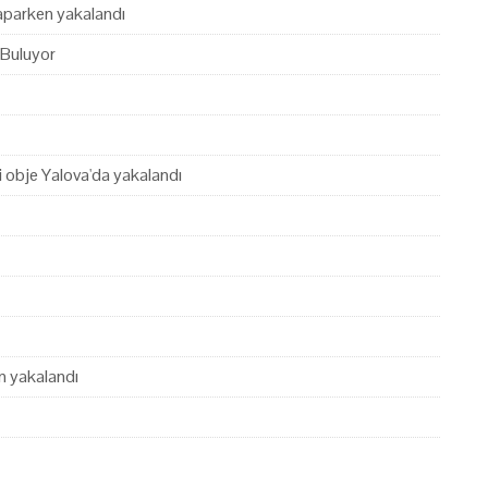
yaparken yakalandı
 Buluyor
hi obje Yalova'da yakalandı
en yakalandı