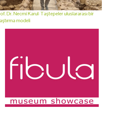
of. Dr. Necmi Karul: Taştepeler uluslararası bir
aştırma modeli