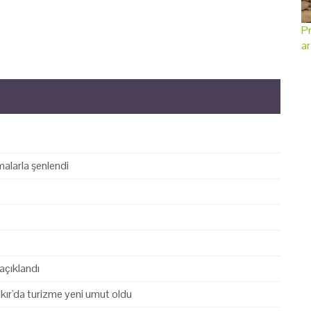
Pr
ar
alarla şenlendi
açıklandı
akır'da turizme yeni umut oldu