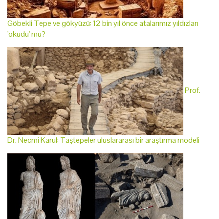
Göbekli Tepe ve gökyüzü: 12 bin yıl önce atalarımız yıldızları
'okudu' mu?
Prof.
Dr. Necmi Karul: Taştepeler uluslararası bir araştırma modeli