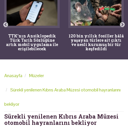
TTK'nın Ansiklopedik
120 bin yıllık fosiller hâlâ
Türk Tarih Sözlüğüne
yaşayan türlere ait çıktı
artık mobil uygulama ile
ve nesli kurumuş bir tür
erişilebilecek
keşfedildi
Anasayfa
Müzeler
Sürekli yenilenen Kıbrıs Araba Müzesi otomobil hayranlarını
bekliyor
Sürekli yenilenen Kıbrıs Araba Müzesi
otomobil hayranlarını bekliyor