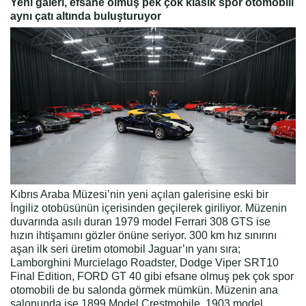
Yeni galeri, efsane olmuş pek çok klasik spor otomobili
aynı çatı altında buluşturuyor
Kıbrıs Araba Müzesi’nin yeni açılan galerisine eski bir
İngiliz otobüsünün içerisinden geçilerek giriliyor. Müzenin
duvarında asılı duran 1979 model Ferrari 308 GTS ise
hızın ihtişamını gözler önüne seriyor. 300 km hız sınırını
aşan ilk seri üretim otomobil Jaguar’ın yanı sıra;
Lamborghini Murcielago Roadster, Dodge Viper SRT10
Final Edition, FORD GT 40 gibi efsane olmuş pek çok spor
otomobili de bu salonda görmek mümkün. Müzenin ana
salonunda ise 1899 Model Crestmobile, 1903 model