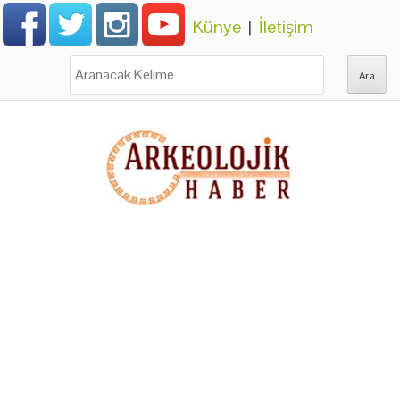
Künye
|
İletişim
Ara: