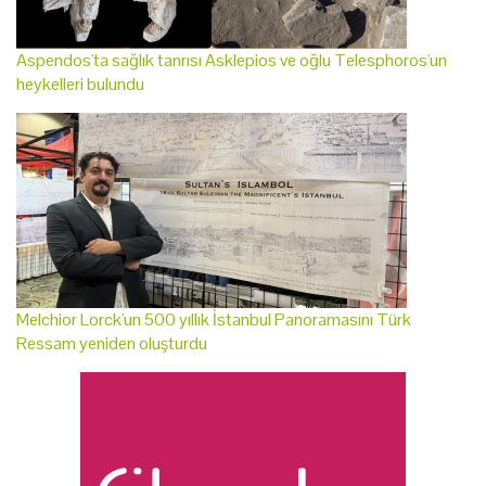
Aspendos'ta sağlık tanrısı Asklepios ve oğlu Telesphoros'un
heykelleri bulundu
Melchior Lorck'un 500 yıllık İstanbul Panoramasını Türk
Ressam yeniden oluşturdu