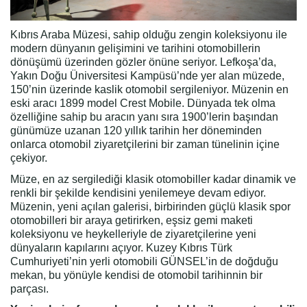
Kıbrıs Araba Müzesi, sahip olduğu zengin koleksiyonu ile
modern dünyanın gelişimini ve tarihini otomobillerin
dönüşümü üzerinden gözler önüne seriyor. Lefkoşa’da,
Yakın Doğu Üniversitesi Kampüsü’nde yer alan müzede,
150’nin üzerinde kaslik otomobil sergileniyor. Müzenin en
eski aracı 1899 model Crest Mobile. Dünyada tek olma
özelliğine sahip bu aracın yanı sıra 1900’lerin başından
günümüze uzanan 120 yıllık tarihin her döneminden
onlarca otomobil ziyaretçilerini bir zaman tünelinin içine
çekiyor.
Müze, en az sergilediği klasik otomobiller kadar dinamik ve
renkli bir şekilde kendisini yenilemeye devam ediyor.
Müzenin, yeni açılan galerisi, birbirinden güçlü klasik spor
otomobilleri bir araya getirirken, eşsiz gemi maketi
koleksiyonu ve heykelleriyle de ziyaretçilerine yeni
dünyaların kapılarını açıyor. Kuzey Kıbrıs Türk
Cumhuriyeti’nin yerli otomobili GÜNSEL’in de doğduğu
mekan, bu yönüyle kendisi de otomobil tarihinnin bir
parçası.