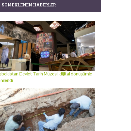
SON EKLENEN HABERLER
bekistan Devlet Tarih Müzesi, dijital dönüşümle
nilendi