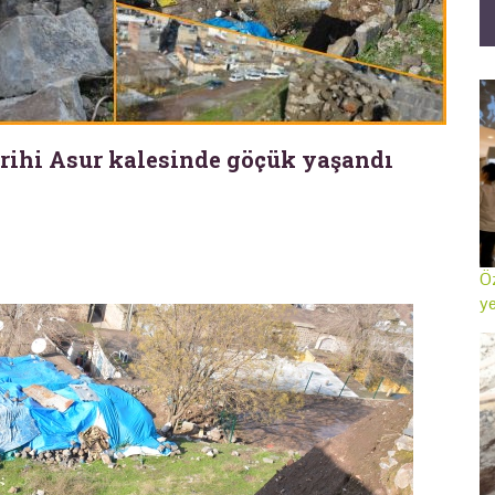
tarihi Asur kalesinde göçük yaşandı
Öz
ye