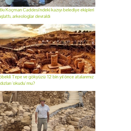
tkı Koçman Caddesi'ndeki kazıyı belediye ekipleri
şlattı, arkeologlar devraldı
bekli Tepe ve gökyüzü: 12 bin yıl önce atalarımız
ldızları 'okudu' mu?