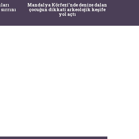
İstanbul
ıları
Mandalya Körfezi’nde denize dalan
Pasapo
 sırrını
çocuğun dikkati arkeolojik keşife
yol açtı