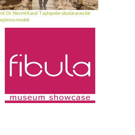
of. Dr. Necmi Karul: Taştepeler uluslararası bir
aştırma modeli