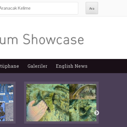
ra:
tüphane
Galeriler
English News