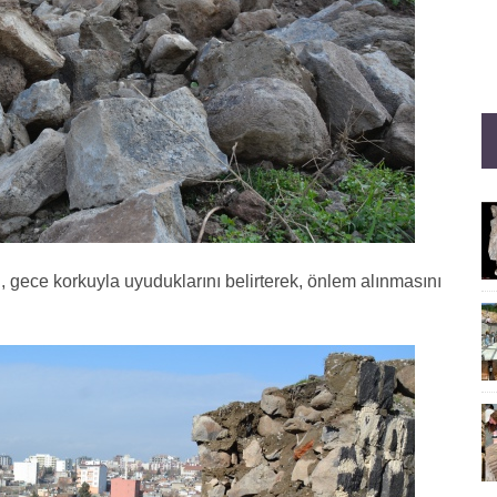
 gece korkuyla uyuduklarını belirterek, önlem alınmasını