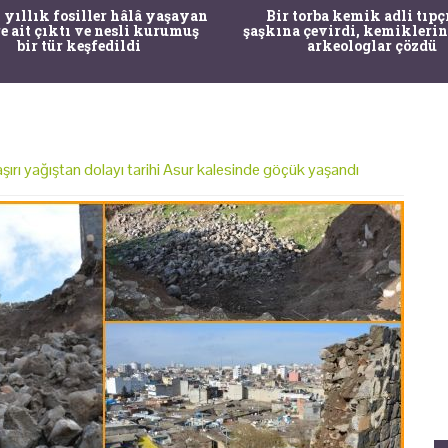
 yıllık fosiller hâlâ yaşayan
Bir torba kemik adli tıpç
re ait çıktı ve nesli kurumuş
şaşkına çevirdi, kemiklerin
bir tür keşfedildi
arkeologlar çözdü
aşırı yağıştan dolayı tarihi Asur kalesinde göçük yaşandı