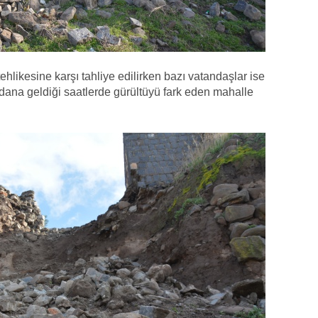
hlikesine karşı tahliye edilirken bazı vatandaşlar ise
na geldiği saatlerde gürültüyü fark eden mahalle