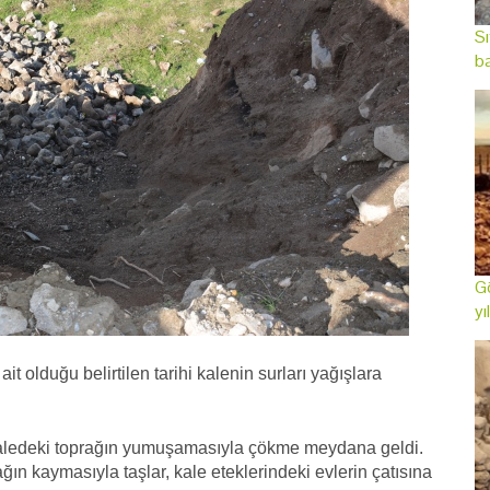
Sı
ba
Gö
yı
t olduğu belirtilen tarihi kalenin surları yağışlara
 kaledeki toprağın yumuşamasıyla çökme meydana geldi.
ın kaymasıyla taşlar, kale eteklerindeki evlerin çatısına