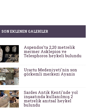
SON EKLENEN GALERILER
Aspendos'ta 2,20 metrelik
mermer Asklepios ve
Telesphoros heykeli bulundu
Urartu Medeniyeti'nin son
görkemli merkezi Ayanis
Sardes Antik Kenti'nde yol
inşaatında kullanılmış 2
metrelik anıtsal heykel
bulundu