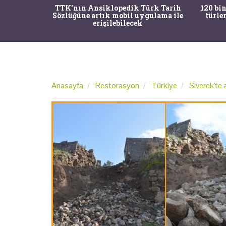
nrısı
TTK'nın Ansiklopedik Türk Tarih
120 bin
horos'un
Sözlüğüne artık mobil uygulama ile
türle
du
erişilebilecek
Anasayfa
Restorasyon
Türkiye
Siverek'te 