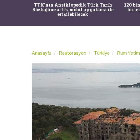
nrısı
TTK'nın Ansiklopedik Türk Tarih
120 bin
horos'un
Sözlüğüne artık mobil uygulama ile
türle
du
erişilebilecek
Anasayfa
Restorasyon
Türkiye
Rum Yetimh