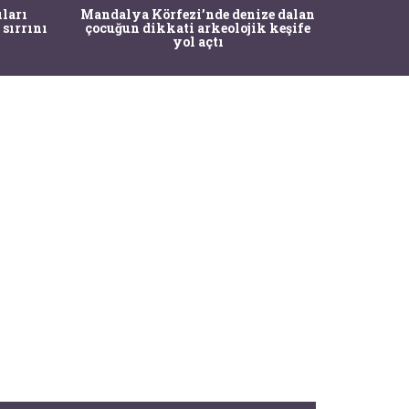
İstanbul
ıları
Mandalya Körfezi’nde denize dalan
Pasapo
 sırrını
çocuğun dikkati arkeolojik keşife
yol açtı