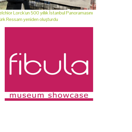
lchior Lorck'un 500 yıllık İstanbul Panoramasını
ürk Ressam yeniden oluşturdu