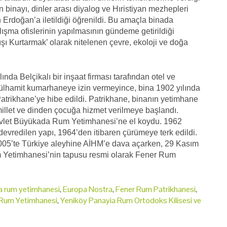
inayı, dinler arası diyalog ve Hıristiyan mezhepleri
n Erdoğan’a iletildiği öğrenildi. Bu amaçla binada
lışma ofislerinin yapılmasının gündeme getirildiği
lışı Kurtarmak’ olarak nitelenen çevre, ekoloji ve doğa
a Belçikalı bir inşaat firması tarafından otel ve
ülhamit kumarhaneye izin vermeyince, bina 1902 yılında
 Patrikhane’ye hibe edildi. Patrikhane, binanın yetimhane
 millet ve dinden çocuğa hizmet verilmeye başlandı.
 devlet Büyükada Rum Yetimhanesi’ne el koydu. 1962
devredilen yapı, 1964’den itibaren çürümeye terk edildi.
2005’te Türkiye aleyhine AİHM’e dava açarken, 29 Kasım
 Yetimhanesi’nin tapusu resmi olarak Fener Rum
 rum yetimhanesi
,
Europa Nostra
,
Fener Rum Patrikhanesi
,
Rum Yetimhanesi
,
Yeniköy Panayia Rum Ortodoks Kilisesi ve