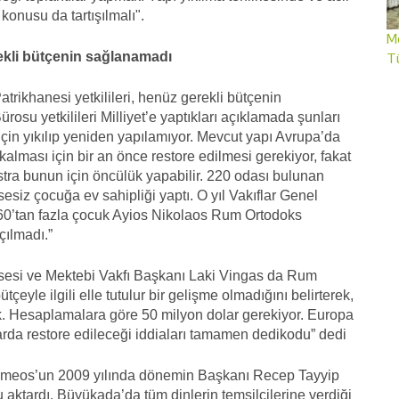
konusu da tartışılmalı".
Me
rekli bütçenin sağlanamadı
T
rikhanesi yetkilileri, henüz gerekli bütçenin
rosu yetkilileri Milliyet’e yaptıkları açıklamada şunları
için yıkılıp yeniden yapılamıyor. Mevcut yapı Avrupa’da
alması için bir an önce restore edilmesi gerekiyor, fakat
tra bunun için öncülük yapabilir. 220 odası bulunan
siz çocuğa ev sahipliği yaptı. O yıl Vakıflar Genel
60’tan fazla çocuk Ayios Nikolaos Rum Ortodoks
çılmadı.”
sesi ve Mektebi Vakfı Başkanı Laki Vingas da Rum
çeyle ilgili elle tutulur bir gelişme olmadığını belirterek,
. Hesaplamalara göre 50 milyon dolar gerekiyor. Europa
arda restore edileceği iddiaları tamamen dedikodu” dedi
olomeos’un 2009 yılında dönemin Başkanı Recep Tayyip
 aktardı. Büyükada’da tüm dinlerin temsilcilerine verdiği