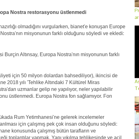
Pr
opa Nostra restorasyonu üstlenmedi
ar
 hazırlığı olmadığını vurgularken, bianet'e konuşan Europe
 Nostra'nın misyonunun farklı olduğunu söyledi ve ekledi:
i Burçin Altınsay, Europa Nostra'nın misyonunun farklı
iyeti için 50 milyon dolardan bahsediliyor), ikincisi de
As
 2018 yılı 'Tehlike Altındaki 7 Kültürel Miras
Te
a'dan uzmanlar gelip ne yapılıyor, neler yapılabilir
syonu üstlenmedi. Europa Nostra fon sağlamıyor. Fon
ükada Rum Yetimhanesi'ne gelerek incelemeler
rılması için çalışmış pek çok insan olduğunu söyledi:
hane konusunda çalışmış bütün tarafların ve
eceği toplantılar yapmak. Yapı yıkılma tehlikesinde ve acil