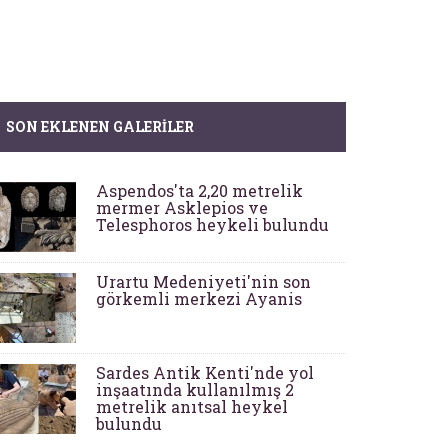
SON EKLENEN GALERILER
Aspendos'ta 2,20 metrelik
mermer Asklepios ve
Telesphoros heykeli bulundu
Urartu Medeniyeti'nin son
görkemli merkezi Ayanis
Sardes Antik Kenti'nde yol
inşaatında kullanılmış 2
metrelik anıtsal heykel
bulundu