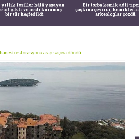
 yıllık fosiller hâlâ yaşayan
Bir torba kemik adli tıpç
re ait çıktı ve nesli kurumuş
şaşkına çevirdi, kemiklerin
bir tür keşfedildi
arkeologlar çözdü
anesi restorasyonu arap saçına döndü