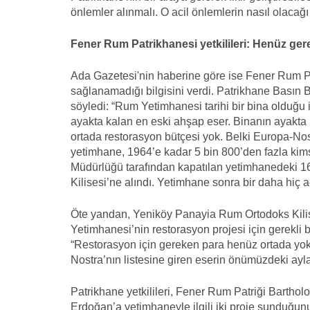
önlemler alınmalı. O acil önlemlerin nasıl olacağı 
Fener Rum Patrikhanesi yetkilileri: Henüz ge
Ada Gazetesi'nin haberine göre ise Fener Rum Pat
sağlanamadığı bilgisini verdi. Patrikhane Basın Bü
söyledi: “Rum Yetimhanesi tarihi bir bina olduğu 
ayakta kalan en eski ahşap eser. Binanın ayakta k
ortada restorasyon bütçesi yok. Belki Europa-Nos
yetimhane, 1964’e kadar 5 bin 800’den fazla kimse
Müdürlüğü tarafından kapatılan yetimhanedeki 1
Kilisesi’ne alındı. Yetimhane sonra bir daha hiç a
Öte yandan, Yeniköy Panayia Rum Ortodoks Kili
Yetimhanesi’nin restorasyon projesi için gerekli büt
“Restorasyon için gereken para henüz ortada yok
Nostra’nın listesine giren eserin önümüzdeki ayl
Patrikhane yetkilileri, Fener Rum Patriği Barth
Erdoğan’a yetimhaneyle ilgili iki proje sunduğunu