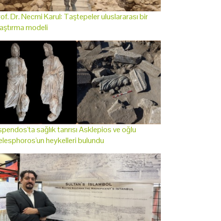
of. Dr. Necmi Karul: Taştepeler uluslararası bir
aştırma modeli
pendos'ta sağlık tanrısı Asklepios ve oğlu
lesphoros'un heykelleri bulundu