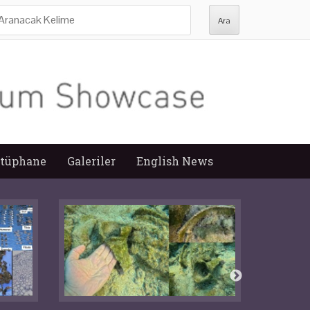
ra:
tüphane
Galeriler
English News