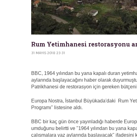
Rum Yetimhanesi restorasyonu a
31 MAYIS 2018 23:31
BBC, 1964 yılından bu yana kapalı duran yetimh
aylarında başlayacağını haber olarak duyurmuşt
Patrikhanesi de restorasyon için gereken bütçenin 
Europa Nostra, İstanbul Büyükada'daki Rum Yetim
Programı" listesine aldı.
BBC bir kaç gün önce yayınladığı haberde Europ
umduğunu belirtti ve "1964 yılından bu yana kap
çalışmalara yaz aylarında başlayacak" ifadesini k