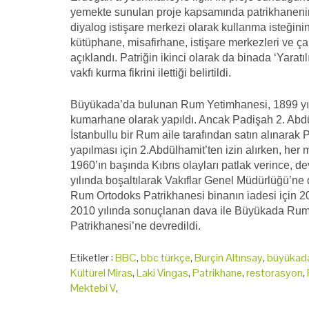
yemekte sunulan proje kapsamında patrikhanenin b
diyalog istişare merkezi olarak kullanma isteğini
kütüphane, misafirhane, istişare merkezleri ve ça
açıklandı. Patriğin ikinci olarak da binada ‘Yaratı
vakfı kurma fikrini ilettiği belirtildi.
Büyükada’da bulunan Rum Yetimhanesi, 1899 yılınd
kumarhane olarak yapıldı. Ancak Padişah 2. Abd
İstanbullu bir Rum aile tarafından satın alınarak
yapılması için 2.Abdülhamit’ten izin alırken, her
1960’ın başında Kıbrıs olayları patlak verince,
yılında boşaltılarak Vakıflar Genel Müdürlüğü’ne 
Rum Ortodoks Patrikhanesi binanın iadesi için 
2010 yılında sonuçlanan dava ile Büyükada Rum
Patrikhanesi’ne devredildi.
Etiketler :
BBC
,
bbc türkçe
,
Burçin Altınsay
,
büyükada
Kültürel Miras
,
Laki Vingas
,
Patrikhane
,
restorasyon
,
Mektebi V
,