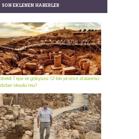
SON EKLENEN HABERLER
bekli Tepe ve gökyüzü: 12 bin yıl önce atalarımız
ldızları 'okudu' mu?