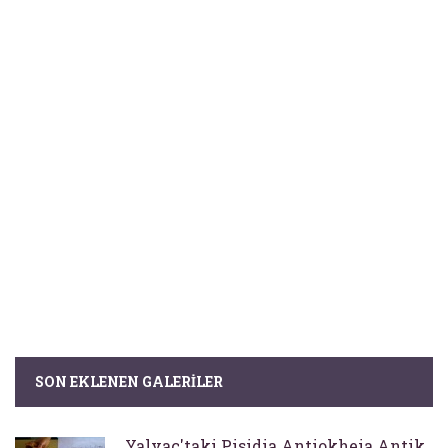
SON EKLENEN GALERILER
Yalvaç'taki Pisidia Antiokheia Antik