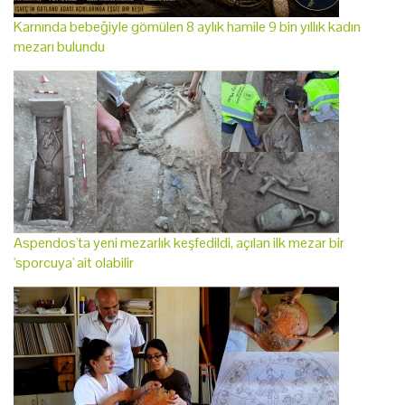
Karnında bebeğiyle gömülen 8 aylık hamile 9 bin yıllık kadın
mezarı bulundu
Aspendos'ta yeni mezarlık keşfedildi, açılan ilk mezar bir
'sporcuya' ait olabilir