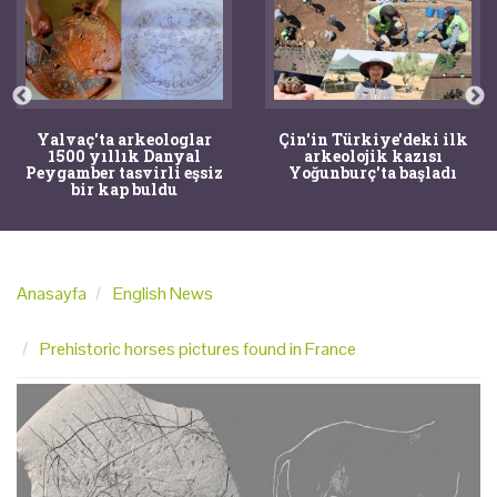
Yalvaç'ta arkeologlar
Çin'in Türkiye'deki ilk
1500 yıllık Danyal
arkeolojik kazısı
Peygamber tasvirli eşsiz
Yoğunburç'ta başladı
bir kap buldu
Anasayfa
English News
Prehistoric horses pictures found in France