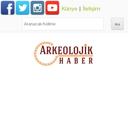
Künye
|
İletişim
Ara: