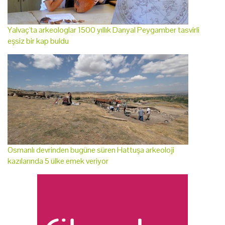
Yalvaç'ta arkeologlar 1500 yıllık Danyal Peygamber tasvirli
eşsiz bir kap buldu
Osmanlı devrinden bugüne süren Hattuşa arkeoloji
kazılarında 5 ülke emek veriyor