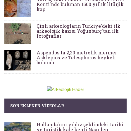
Kenti'nde bulunan 1500 yıllık litürjik
kap
Çinli arkeologların Türkiye'deki ilk
arkeolojik kazısı Yoğunburç'tan ilk
fotoğraflar
Aspendos'ta 2,20 metrelik mermer
Asklepios ve Telesphoros heykeli
bulundu
SON EKLENEN VIDEOLAR
Hollanda'nın yıldız şeklindeki tarihi
ve turistik kale kenti Naarden