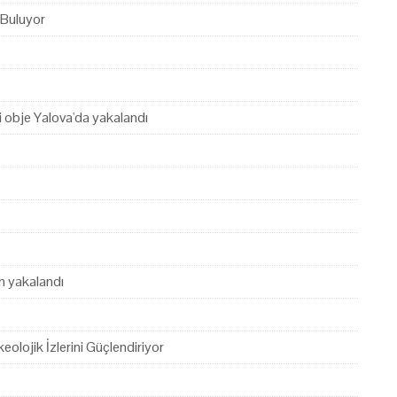
 Buluyor
hi obje Yalova'da yakalandı
en yakalandı
eolojik İzlerini Güçlendiriyor