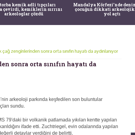
 torba kemik adli tıpçıları
Mandalya Körfezi’nde deniz
a çevirdi, kemiklerin sırrını
çocuğun dikkati arkeolojik
arkeologlar çözdü
yol açtı
 çağ zenginlerinden sonra orta sınıfın hayatı da aydınlanıyor
en sonra orta sınıfın hayatı da
'nin arkeoloji parkında keşfedilen son buluntular
uçları sundu.
 MS 79'daki bir volkanik patlamada yıkılan kentte yapılan
arıldığını ifade etti. Zuchtriegel, evin odalarında yapılan
erli detaylar verdiğini de belirtti.