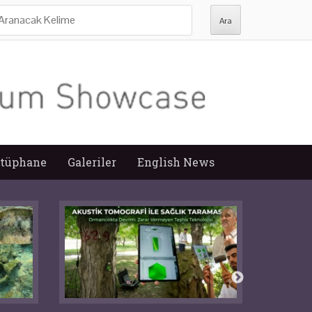
ra:
tüphane
Galeriler
English News