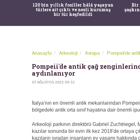
ürk Tarih
120 bin yıllık fosiller hâlâ yaşayan
Bir
gulama ile
türlere ait çıktı ve nesli kurumuş
şaşkın
bir tür keşfedildi
Anasayfa
Arkeoloji
Avrupa
Pompeii'de antik
Pompeii'de antik çağ zenginlerind
aydınlanıyor
07 AĞUSTOS 2022 09:32
İtalya'nın en önemli antik mekanlarından Pompeii
bölgedeki antik orta sınıf hayatına dair önemli ip
Arkeoloji parkının direktörü Gabriel Zuchtriegel,
kazılar sonunda bir evin ilk kez 2018'de ortaya çık
kazıların sıradan insanların ev yaşamı hakkında değ