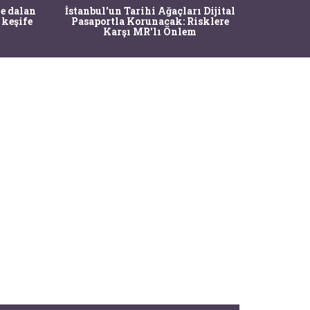
Ma
e dalan
İstanbul'un Tarihi Ağaçları Dijital
Operasy
 keşife
Pasaportla Korunacak: Risklere
M
Karşı MR'lı Önlem