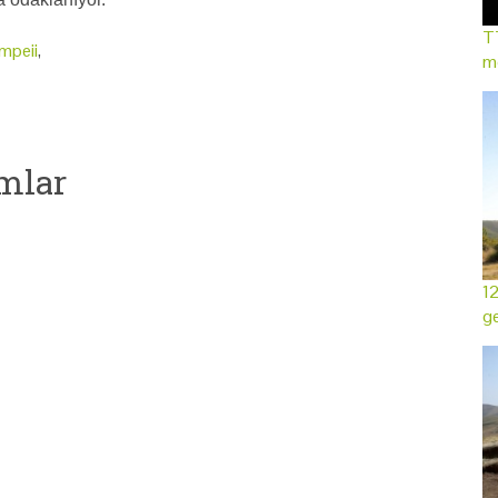
TT
mpeii
,
mo
mlar
12
ge