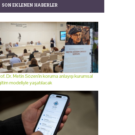
SON EKLENEN HABERLER
of. Dr. Metin Sözen'in koruma anlayışı kurumsal
itim modeliyle yaşatılacak