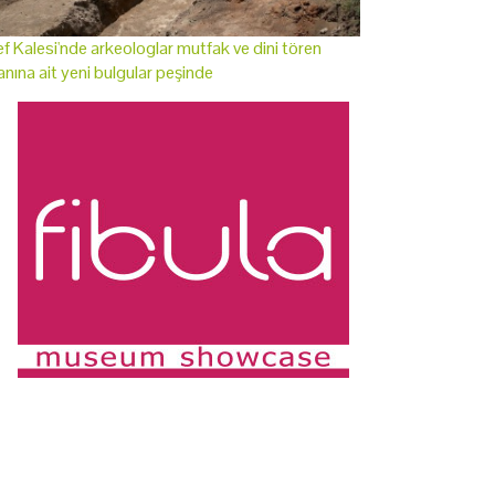
f Kalesi'nde arkeologlar mutfak ve dini tören
anına ait yeni bulgular peşinde