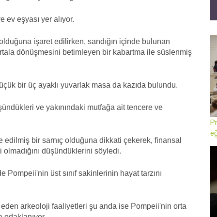
e ev eşyası yer alıyor.
 olduğuna işaret edilirken, sandığın içinde bulunan
rtala dönüşmesini betimleyen bir kabartma ile süslenmiş
çük bir üç ayaklı yuvarlak masa da kazıda bulundu.
şündükleri ve yakınındaki mutfağa ait tencere ve
Pr
eğ
 edilmiş bir sarnıç olduğuna dikkati çekerek, finansal
i olmadığını düşündüklerini söyledi.
e Pompeii'nin üst sınıf sakinlerinin hayat tarzını
en arkeoloji faaliyetleri şu anda ise Pompeii'nin orta
na odaklanıyor.