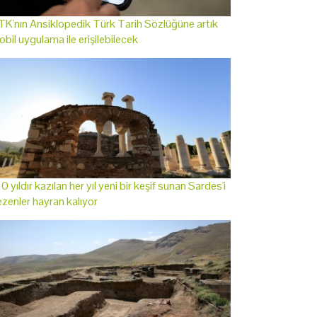
K'nın Ansiklopedik Türk Tarih Sözlüğüne artık
bil uygulama ile erişilebilecek
0 yıldır kazılan her yıl yeni bir keşif sunan Sardes'i
zenler hayran kalıyor