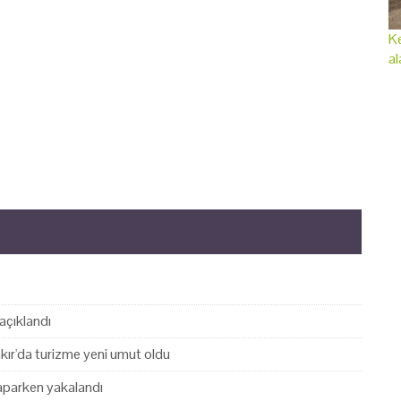
Ke
al
açıklandı
akır'da turizme yeni umut oldu
yaparken yakalandı