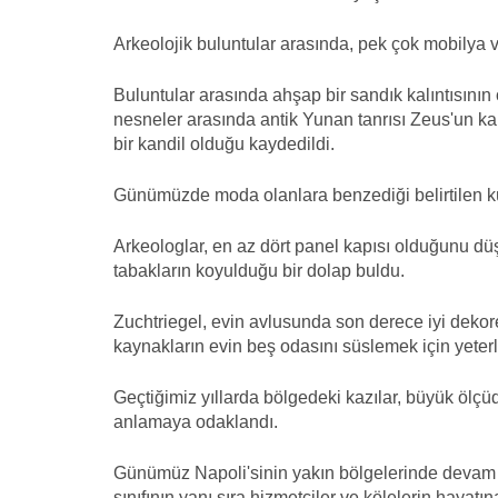
Arkeolojik buluntular arasında, pek çok mobilya v
Buluntular arasında ahşap bir sandık kalıntısının
nesneler arasında antik Yunan tanrısı Zeus'un ka
bir kandil olduğu kaydedildi.
Günümüzde moda olanlara benzediği belirtilen kü
Arkeologlar, en az dört panel kapısı olduğunu dü
tabakların koyulduğu bir dolap buldu.
Zuchtriegel, evin avlusunda son derece iyi dekore
kaynakların evin beş odasını süslemek için yeterl
Geçtiğimiz yıllarda bölgedeki kazılar, büyük ölçüd
anlamaya odaklandı.
Günümüz Napoli'sinin yakın bölgelerinde devam ed
sınıfının yanı sıra hizmetçiler ve kölelerin hayatı