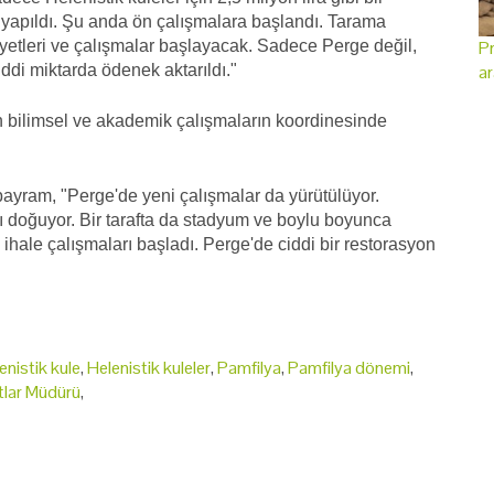
imi yapıldı. Şu anda ön çalışmalara başlandı. Tarama
iyetleri ve çalışmalar başlayacak. Sadece Perge değil,
Pr
iddi miktarda ödenek aktarıldı."
ar
bilimsel ve akademik çalışmaların koordinesinde
bayram, "Perge'de yeni çalışmalar da yürütülüyor.
rı doğuyor. Bir tarafta da stadyum ve boylu boyunca
hale çalışmaları başladı. Perge'de ciddi bir restorasyon
enistik kule
,
Helenistik kuleler
,
Pamfilya
,
Pamfilya dönemi
,
tlar Müdürü
,