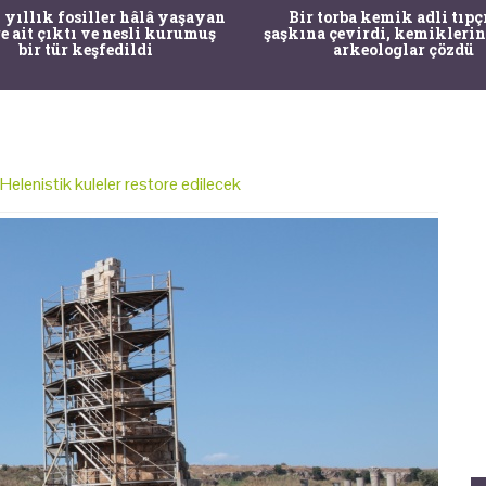
 yıllık fosiller hâlâ yaşayan
Bir torba kemik adli tıpç
re ait çıktı ve nesli kurumuş
şaşkına çevirdi, kemiklerin
bir tür keşfedildi
arkeologlar çözdü
Helenistik kuleler restore edilecek