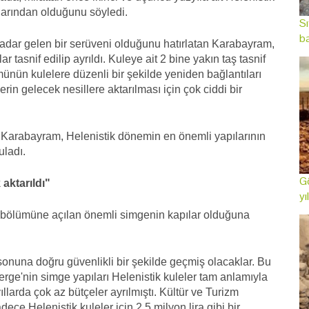
ılarından olduğunu söyledi.
Sı
ba
a kadar gelen bir serüveni olduğunu hatırlatan Karabayram,
lar tasnif edilip ayrıldı. Kuleye ait 2 bine yakın taş tasnif
ümünün kulelere düzenli bir şekilde yeniden bağlantıları
in gelecek nesillere aktarılması için çok ciddi bir
en Karabayram, Helenistik dönemin en önemli yapılarının
uladı.
Gö
 aktarıldı"
yı
u bölümüne açılan önemli simgenin kapılar olduğuna
 sonuna doğru güvenlikli bir şekilde geçmiş olacaklar. Bu
erge'nin simge yapıları Helenistik kuleler tam anlamıyla
llarda çok az bütçeler ayrılmıştı. Kültür ve Turizm
ce Helenistik kuleler için 2,5 milyon lira gibi bir