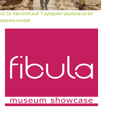
of. Dr. Necmi Karul: Taştepeler uluslararası bir
aştırma modeli