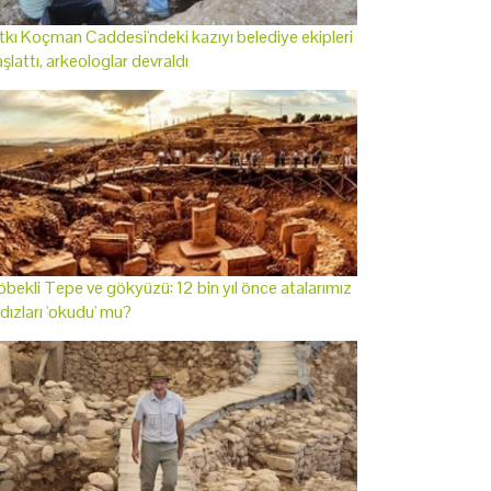
tkı Koçman Caddesi'ndeki kazıyı belediye ekipleri
şlattı, arkeologlar devraldı
bekli Tepe ve gökyüzü: 12 bin yıl önce atalarımız
ldızları 'okudu' mu?