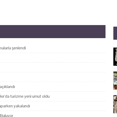
alarla şenlendi
açıklandı
akır'da turizme yeni umut oldu
yaparken yakalandı
 Buluyor