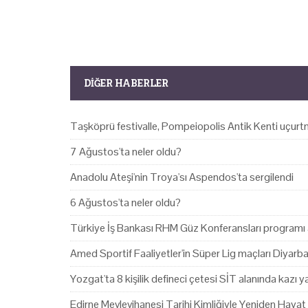
DIĞER HABERLER
Taşköprü festivalle, Pompeiopolis Antik Kenti uçurtm
7 Ağustos'ta neler oldu?
Anadolu Ateşi'nin Troya'sı Aspendos'ta sergilendi
6 Ağustos'ta neler oldu?
Türkiye İş Bankası RHM Güz Konferansları programı 
Amed Sportif Faaliyetler'in Süper Lig maçları Diyarb
Yozgat'ta 8 kişilik defineci çetesi SİT alanında kazı 
Edirne Mevlevihanesi Tarihi Kimliğiyle Yeniden Hayat