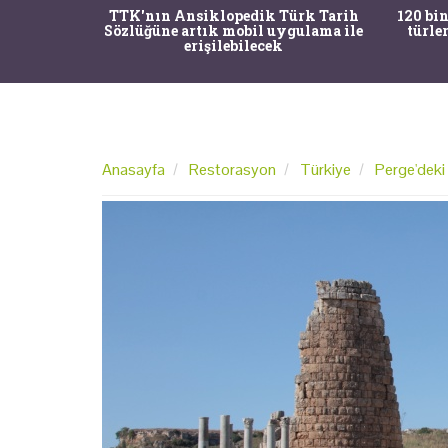
nrısı
TTK'nın Ansiklopedik Türk Tarih
120 bin
horos'un
Sözlüğüne artık mobil uygulama ile
türle
du
erişilebilecek
Anasayfa
Restorasyon
Türkiye
Perge'deki 