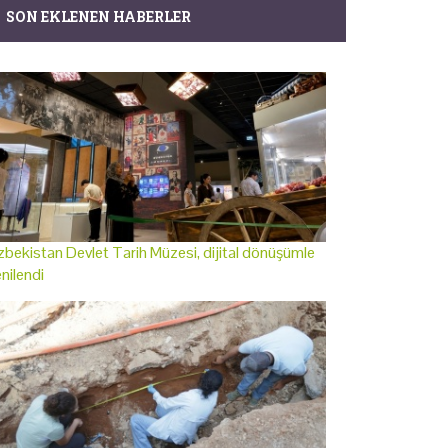
SON EKLENEN HABERLER
bekistan Devlet Tarih Müzesi, dijital dönüşümle
nilendi