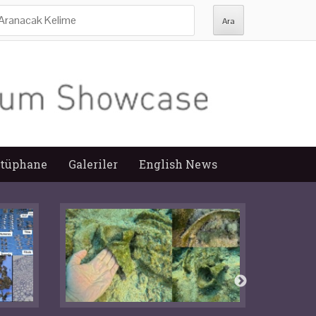
ra:
tüphane
Galeriler
English News