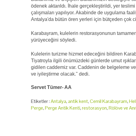
ödenek aktarıldı. İhale gerçekleştirildi, yer tesl
çalışmaları yapılıyor. Akabinde de uygulama faal
Antalya'da bütün ören yerleri için bütçeden çok c
Karabayram, kulelerin restorasyonunun tamamen 
yürüyeceğini söyledi.
Kulelerin turizme hizmet edeceğini bildiren Kara
Tiyatroyla ilgili önümüzdeki günlerde umut ışıkla
gidilen caddemiz var. Caddenin de belgeleme ve i
ve iyileştirme olacak." dedi.
Servet Tümer- AA
Etiketler :
Antalya
,
antik kent
,
Cemil Karabayram
,
Hel
Perge
,
Perge Antik Kenti
,
restorasyon
,
Rölöve ve Anı