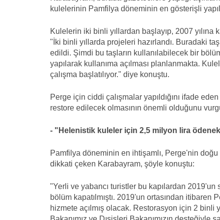
kulelerinin Pamfilya döneminin en gösterişli yap
Kulelerin iki binli yıllardan başlayıp, 2007 yılın
"İki binli yıllarda projeleri hazırlandı. Buradaki taş
edildi. Şimdi bu taşların kullanılabilecek bir böl
yapılarak kullanıma açılması planlanmakta. Kuleler
çalışma başlatılıyor." diye konuştu.
Perge için ciddi çalışmalar yapıldığını ifade ed
restore edilecek olmasının önemli olduğunu vurg
- "Helenistik kuleler için 2,5 milyon lira ödenek
Pamfilya döneminin en ihtişamlı, Perge'nin doğ
dikkati çeken Karabayram, şöyle konuştu:
"Yerli ve yabancı turistler bu kapılardan 2019'un
bölüm kapatılmıştı. 2019'un ortasından itibaren P
hizmete açılmış olacak. Restorasyon için 2 binli yı
Bakanımız ve Dışişleri Bakanımızın desteğiyle sade