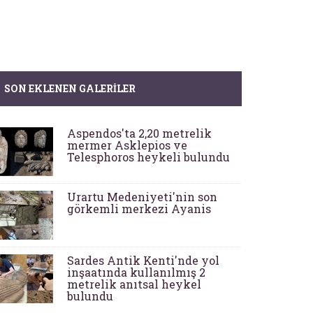
SON EKLENEN GALERILER
Aspendos'ta 2,20 metrelik
mermer Asklepios ve
Telesphoros heykeli bulundu
Urartu Medeniyeti'nin son
görkemli merkezi Ayanis
Sardes Antik Kenti'nde yol
inşaatında kullanılmış 2
metrelik anıtsal heykel
bulundu