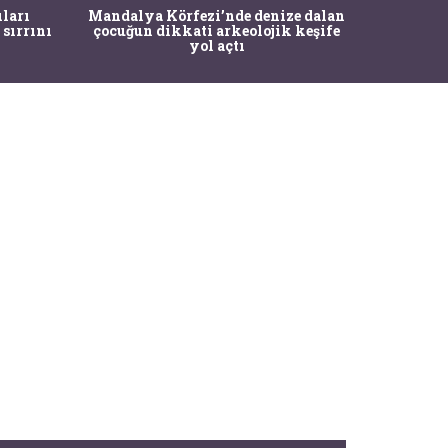
İstanbul
ıları
Mandalya Körfezi’nde denize dalan
Pasapo
 sırrını
çocuğun dikkati arkeolojik keşife
yol açtı