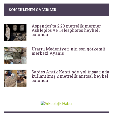
SON EKLENEN GALERILER
Aspendos'ta 2,20 metrelik mermer
Asklepios ve Telesphoros heykeli
bulundu
Urartu Medeniyeti'nin son görkemli
merkezi Ayanis
Sardes Antik Kenti'nde yol inşaatında
kullanılmış 2 metrelik anıtsal heykel
bulundu