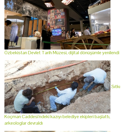
Özbekistan Devlet Tarih Müzesi, dijital dönüşümle yenilendi
Sıtkı
Koçman Caddesi'ndeki kazıyı belediye ekipleri başlattı,
arkeologlar devraldı