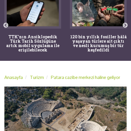
120 bin yıllık fosiller hâlâ
Bir torba kemik adli
yaşayan türlere ait çıktı
tıpçıları şaşkına çevirdi,
ve nesli kurumuş bir tür
kemiklerin sırrını
keşfedildi
arkeologlar çözdü
Anasayfa
Turizm
Patara cazibe merkezi haline geliyor