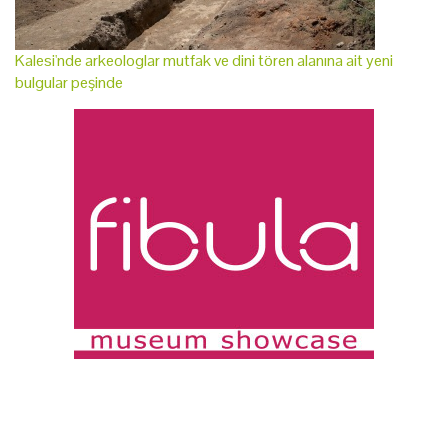
Kalesi'nde arkeologlar mutfak ve dini tören alanına ait yeni
bulgular peşinde