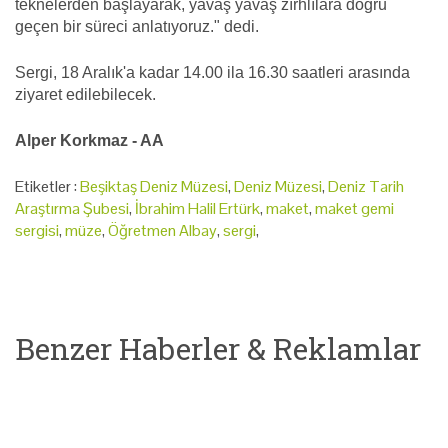
teknelerden başlayarak, yavaş yavaş zırhlılara doğru
geçen bir süreci anlatıyoruz." dedi.
Sergi, 18 Aralık'a kadar 14.00 ila 16.30 saatleri arasında
ziyaret edilebilecek.
Alper Korkmaz - AA
Etiketler :
Beşiktaş Deniz Müzesi
,
Deniz Müzesi
,
Deniz Tarih
Araştırma Şubesi
,
İbrahim Halil Ertürk
,
maket
,
maket gemi
sergisi
,
müze
,
Öğretmen Albay
,
sergi
,
Benzer Haberler & Reklamlar