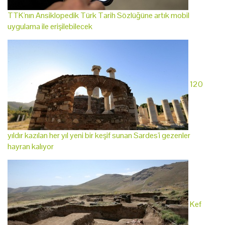
TTK'nın Ansiklopedik Türk Tarih Sözlüğüne artık mobil
uygulama ile erişilebilecek
120
yıldır kazılan her yıl yeni bir keşif sunan Sardes'i gezenler
hayran kalıyor
Kef