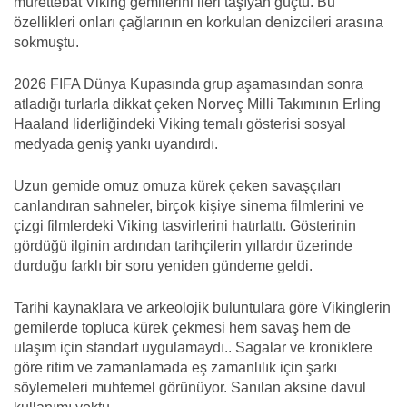
mürettebat Viking gemilerini ileri taşıyan güçtü. Bu
özellikleri onları çağlarının en korkulan denizcileri arasına
sokmuştu.
2026 FIFA Dünya Kupasında grup aşamasından sonra
atladığı turlarla dikkat çeken Norveç Milli Takımının Erling
Haaland liderliğindeki Viking temalı gösterisi sosyal
medyada geniş yankı uyandırdı.
Uzun gemide omuz omuza kürek çeken savaşçıları
canlandıran sahneler, birçok kişiye sinema filmlerini ve
çizgi filmlerdeki Viking tasvirlerini hatırlattı. Gösterinin
gördüğü ilginin ardından tarihçilerin yıllardır üzerinde
durduğu farklı bir soru yeniden gündeme geldi.
Tarihi kaynaklara ve arkeolojik buluntulara göre Vikinglerin
gemilerde topluca kürek çekmesi hem savaş hem de
ulaşım için standart uygulamaydı.. Sagalar ve kroniklere
göre ritim ve zamanlamada eş zamanlılık için şarkı
söylemeleri muhtemel görünüyor. Sanılan aksine davul