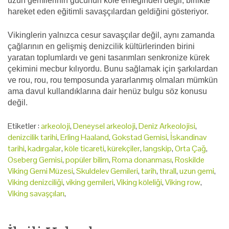
uzun gemilerinin gücünün köle emeğinden değil, birlikte
hareket eden eğitimli savaşçılardan geldiğini gösteriyor.
Vikinglerin yalnızca cesur savaşçılar değil, aynı zamanda
çağlarının en gelişmiş denizcilik kültürlerinden birini
yaratan toplumlardı ve geni tasarımları senkronize kürek
çekimini mecbur kılıyordu. Bunu sağlamak için şarkılardan
ve rou, rou, rou temposunda yararlanmış olmaları mümkün
ama davul kullandıklarına dair henüz bulgu söz konusu
değil.
Etiketler :
arkeoloji
,
Deneysel arkeoloji
,
Deniz Arkeolojisi
,
denizcilik tarihi
,
Erling Haaland
,
Gokstad Gemisi
,
İskandinav
tarihi
,
kadırgalar
,
köle ticareti
,
kürekçiler
,
langskip
,
Orta Çağ
,
Oseberg Gemisi
,
popüler bilim
,
Roma donanması
,
Roskilde
Viking Gemi Müzesi
,
Skuldelev Gemileri
,
tarih
,
thrall
,
uzun gemi
,
Viking denizciliği
,
viking gemileri
,
Viking köleliği
,
Viking row
,
Viking savaşçıları
,