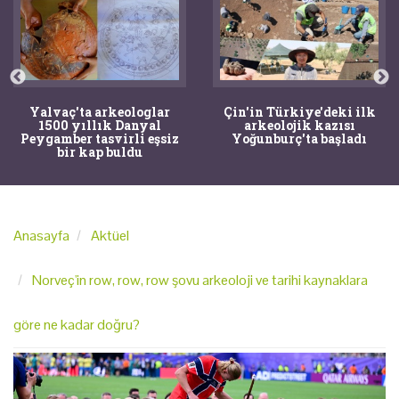
Yalvaç'ta arkeologlar
Çin'in Türkiye'deki ilk
1500 yıllık Danyal
arkeolojik kazısı
Peygamber tasvirli eşsiz
Yoğunburç'ta başladı
bir kap buldu
Anasayfa
Aktüel
Norveç'in row, row, row şovu arkeoloji ve tarihi kaynaklara
göre ne kadar doğru?