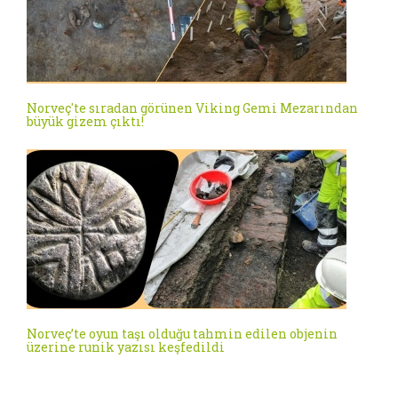
Norveç'te sıradan görünen Viking Gemi Mezarından
büyük gizem çıktı!
Norveç’te oyun taşı olduğu tahmin edilen objenin
üzerine runik yazısı keşfedildi