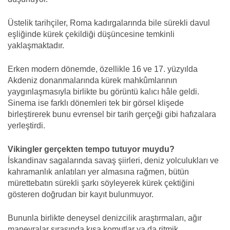
Üstelik tarihçiler, Roma kadırgalarında bile sürekli davul
eşliğinde kürek çekildiği düşüncesine temkinli
yaklaşmaktadır.
Erken modern dönemde, özellikle 16 ve 17. yüzyılda
Akdeniz donanmalarında kürek mahkûmlarının
yaygınlaşmasıyla birlikte bu görüntü kalıcı hâle geldi.
Sinema ise farklı dönemleri tek bir görsel klişede
birleştirerek bunu evrensel bir tarih gerçeği gibi hafızalara
yerleştirdi.
Vikingler gerçekten tempo tutuyor muydu?
İskandinav sagalarında savaş şiirleri, deniz yolculukları ve
kahramanlık anlatıları yer almasına rağmen, bütün
mürettebatın sürekli şarkı söyleyerek kürek çektiğini
gösteren doğrudan bir kayıt bulunmuyor.
Bununla birlikte deneysel denizcilik araştırmaları, ağır
manevralar sırasında kısa komutlar ya da ritmik