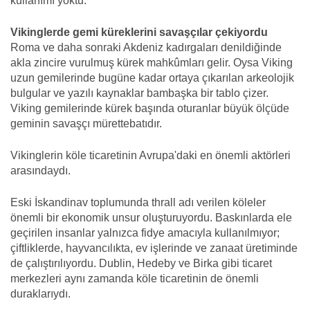
kullanımı yoktu.
Vikinglerde gemi küreklerini savaşçılar çekiyordu
Roma ve daha sonraki Akdeniz kadırgaları denildiğinde
akla zincire vurulmuş kürek mahkûmları gelir. Oysa Viking
uzun gemilerinde bugüne kadar ortaya çıkarılan arkeolojik
bulgular ve yazılı kaynaklar bambaşka bir tablo çizer.
Viking gemilerinde kürek başında oturanlar büyük ölçüde
geminin savaşçı mürettebatıdır.
Vikinglerin köle ticaretinin Avrupa'daki en önemli aktörleri
arasındaydı.
Eski İskandinav toplumunda thrall adı verilen köleler
önemli bir ekonomik unsur oluşturuyordu. Baskınlarda ele
geçirilen insanlar yalnızca fidye amacıyla kullanılmıyor;
çiftliklerde, hayvancılıkta, ev işlerinde ve zanaat üretiminde
de çalıştırılıyordu. Dublin, Hedeby ve Birka gibi ticaret
merkezleri aynı zamanda köle ticaretinin de önemli
duraklarıydı.