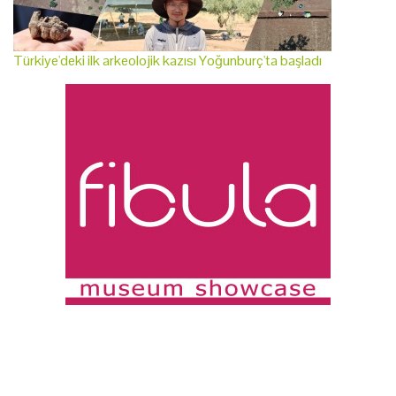
Türkiye'deki ilk arkeolojik kazısı Yoğunburç'ta başladı