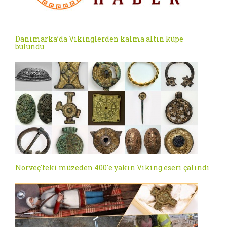
Danimarka’da Vikinglerden kalma altın küpe
bulundu
Norveç'teki müzeden 400'e yakın Viking eseri çalındı