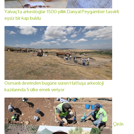
Yalvaç'ta arkeologlar 1500 yıllık Danyal Peygamber tasvirli
eşsiz bir kap buldu
Osmanlı devrinden bugüne süren Hattuşa arkeoloji
kazılarında 5 ülke emek veriyor
Çin'in