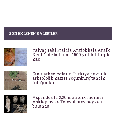
SON EKLENEN GALERILER
Yalvaç'taki Pisidia Antiokheia Antik
Kenti'nde bulunan 1500 yıllık litürjik
kap
Çinli arkeologların Türkiye'deki ilk
arkeolojik kazısı Yoğunburç'tan ilk
fotoğraflar
Aspendos'ta 2,20 metrelik mermer
Asklepios ve Telesphoros heykeli
bulundu