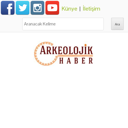
Künye
|
İletişim
Ara: