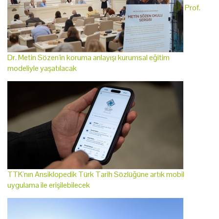
Prof.
Dr. Metin Sözen'in koruma anlayışı kurumsal eğitim
modeliyle yaşatılacak
TTK'nın Ansiklopedik Türk Tarih Sözlüğüne artık mobil
uygulama ile erişilebilecek