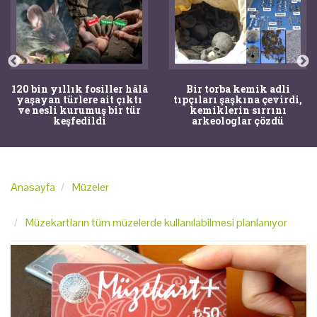
Bir torba kemik adli
Mandalya Körfezi’nde
tıpçıları şaşkına çevirdi,
denize dalan çocuğun
kemiklerin sırrını
dikkati arkeolojik keşife
arkeologlar çözdü
yol açtı
Anasayfa
Müzeler
Müzekartların tüm müzelerde kullanılabilmesi planlanıyor