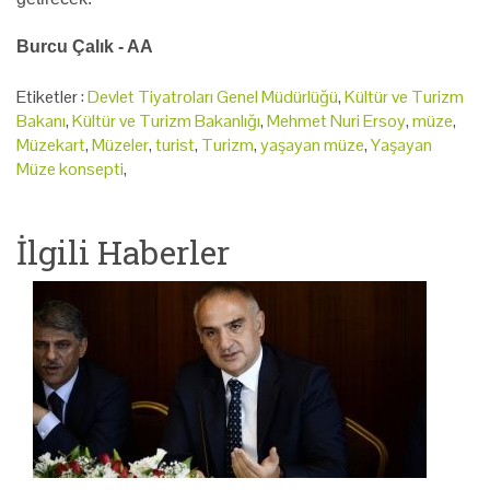
Burcu Çalık - AA
Etiketler :
Devlet Tiyatroları Genel Müdürlüğü
,
Kültür ve Turizm
Bakanı
,
Kültür ve Turizm Bakanlığı
,
Mehmet Nuri Ersoy
,
müze
,
Müzekart
,
Müzeler
,
turist
,
Turizm
,
yaşayan müze
,
Yaşayan
Müze konsepti
,
İlgili Haberler