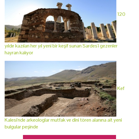
120
yıldır kazılan her yıl yeni bir keşif sunan Sardes'i gezenler
hayran kalıyor
Kef
Kalesi'nde arkeologlar mutfak ve dini tören alanına ait yeni
bulgular peşinde